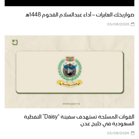
صواريخك العابرات – أداء عبدالسلام القحوم 1448هـ
ازكى صلاتي والسلام | أداء كوكبة من
المنشدين 1447هـ
05/08/2026
مرحباً أهلاً | فرقة أنصار الله 1447هـ
كليب في مديح النور | عبدالسلام القحوم
– حسن خانجي 1447هـ
الى طيبة | عبدالخالق البحري – إبراهيم
القوات المسلحة تستهدف سفينة “Daisy” النفطية
الدولة 1447هـ
السعودية في خليج عدن
05/08/2026