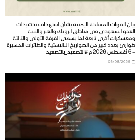
مأرب – مقابلات بمناسبة المولد النبوي
الشريف في العبدية 1447هــ
بيان القوات المسلحة اليمنية بشأن استهداف تحشيدات
العدو السعودي في مناطق الرويك والعبر والثنية
مأرب – إطلاق الالعاب النارية في الجوبة
ومعسكرات أخرى تابعة لما يسمى الفرقة الأولى والثالثة
احتفاءا بذكرى مولد الرسول الاكرم
طوارئ بعدد كبير من الصواريخ الباليستية والطائرات المسيرة
– 6 أغسطس 2026م #التصعيد_بالتصعيد
06/08/2026
صعدة – مسير ضوئي لقوات حرس الحدود
من مركز المحافظة إلى دماج بمناسبة
قدوم المولد النبوي – 1447هـ
حجة – رسائل المجاهدين في جبهات حرض
وبني حسن بمناسبة المولد النبوي 1447هـ
منار العطاء | فرقة وعد الله 1447هـ