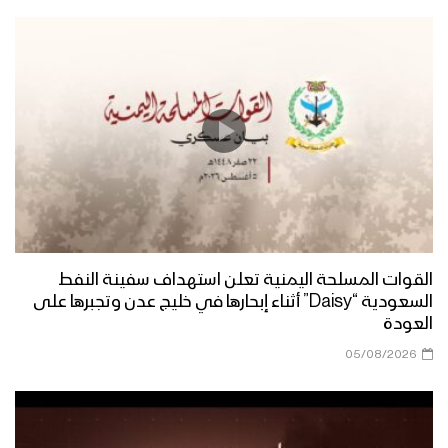
ميلاد سيدنا | أبو يوسف السلامي 1447هـ
مونتاج زانت رُبى الدنيا | فرقة أنصار الله
1447هـ
ميادين الجهاد – مناورة لبيك يا رسول الله
لقادة التعبئة العامة
القوات المسلحة اليمنية تعلن استهداف سفينة النفط
السعودية “Daisy” أثناء إبحارها في خليج عدن وتجبرها على
أشرق النور الإلهي | عيسى الليث 1447هـ
العودة
05/08/2026
كليب عذراً رسول الله | فرقة أنصار الله
1447هـ