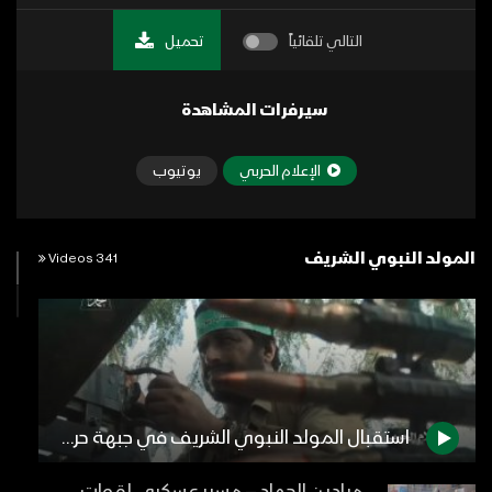
التالي تلقائياً
تحميل
سيرفرات المشاهدة
الإعلام الحربي
يوتيوب
المولد النبوي الشريف
341 Videos
استقبال المولد النبوي الشريف في جبهة حرض – #مع_الله