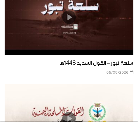
الصلاة على النبي | مجموعة من
المنشدين 1447هـ
فرحاً | فرقة أنصار الله 1447هـ
سلعة تبور – القول السديد 1448هـ
05/08/2026
صفوة الله | عيسى الليث 1447هـ
مسير عسكري من ألوية القاسم في محور
غرب عمران بمناسبة المولد النبوي 1446هـ