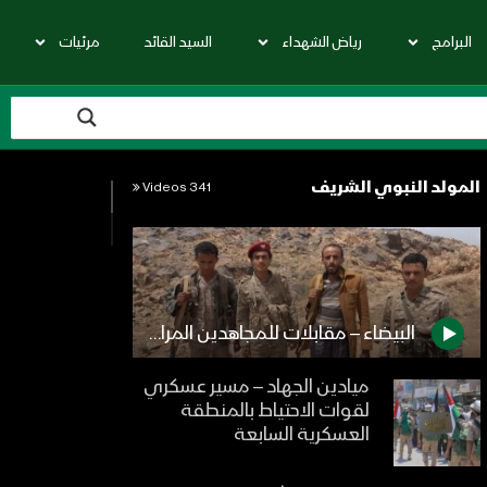
البرامج
رياض الشهداء
السيد القائد
مرئيات
المولد النبوي الشريف
341 Videos
البيضاء – مقابلات للمجاهدين المرابطين في جبهة الزاهر بمناسبة المولد النبوي الشريف 1444هـ
ميادين الجهاد – مسير عسكري
لقوات الاحتياط بالمنطقة
العسكرية السابعة