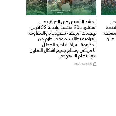
العبدية 1447هــ
مأرب – إطلاق الالعاب النارية
ار
الحشد الشعبي في العراق يعلن
في الجوبة احتفاءا بذكرى مولد
عاصمة
استشهاد 20 منتسباً وإصابة 32 آخرين
الرسول الاكرم
المسلحة
بهجمات أمريكية سعودية.. والمقاومة
لعراق
العراقية تطالب بموقف حازم من
الحكومة العراقية لطرد المحتل
صعدة – مسير ضوئي لقوات
الأمريكي وقطع جميع أشكال التعاون
حرس الحدود من مركز المحافظة
مع النظام السعودي
إلى دماج بمناسبة قدوم
المولد النبوي – 1447هـ
29/07/2026
حجة – رسائل المجاهدين في
جبهات حرض وبني حسن
بمناسبة المولد النبوي 1447هـ
منار العطاء | فرقة وعد الله
1447هـ