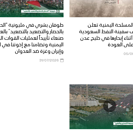
لمسلحة اليمنية تعلن
طوفان بشري في مليونية “الحص
 سفينة النفط السعودية
بالحصار والتصعيد بالتصعيد” بال
Dais” أثناء إبحارها في خليج عدن
صنعاء تأييداً لعمليات القوات 
على العودة
اليمنية وتضامنا مع إخوتنا في ا
وإيران وغزة ضد العدوان
05/0
31/07/2026