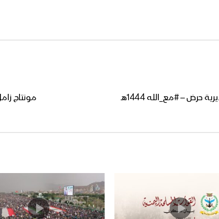
حرض – #مع_الله 1444هـ
مونتاج زامل 