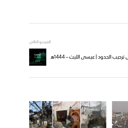
مشاهد جوية من الحشود
المليونية في ميدان السبعين
بالعاصمة صنعاء احتفاءً بالمولد
النبوي الشريف 12 ربيع الأول
1447هـ 04-09-2025
ميادين الجهاد – حلقة بمناسبة
المولد النبوي الشريف من
الفيديو التالي
جبهة المزرق حجة – 1447هـ
ترحيب الجدود | عيسى الليث – 1444هـ
أوبريت (فجر الرسالة) 1447هـ
مسير ضوئي لقوات الاحتياط
والتدخل المركزي احتفاءا بذكرى
المولد النبوي 1447هـ
مأرب – مقابلات بمناسبة
المولد النبوي الشريف في