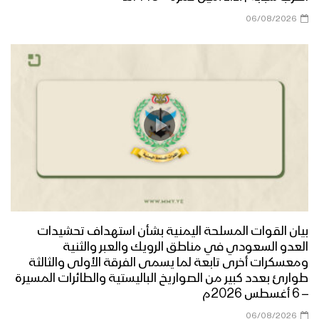
06/08/2026
ازكى صلاتي والسلام | أداء كوكبة من
المنشدين 1447هـ
مرحباً أهلاً | فرقة أنصار الله 1447هـ
كليب في مديح النور | عبدالسلام القحوم
– حسن خانجي 1447هـ
بيان القوات المسلحة اليمنية بشأن استهداف تحشيدات
العدو السعودي في مناطق الرويك والعبر والثنية
الى طيبة | عبدالخالق البحري – إبراهيم
ومعسكرات أخرى تابعة لما يسمى الفرقة الأولى والثالثة
الدولة 1447هـ
طوارئ بعدد كبير من الصواريخ الباليستية والطائرات المسيرة
– 6 أغسطس 2026م
06/08/2026