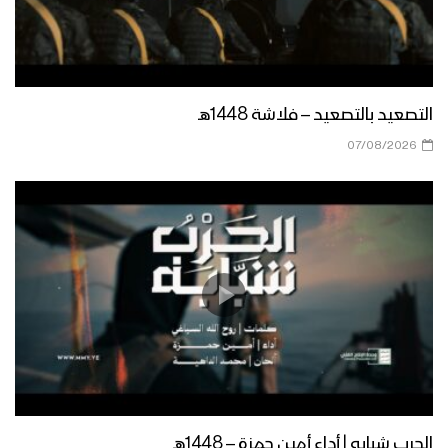
مأرب – مقابلات بمناسبة المولد النبوي
الشريف في العبدية 1447هــ
مأرب – إطلاق الالعاب النارية في الجوبة
التصعيد بالتصعيد – فلاشة 1448هـ
احتفاءا بذكرى مولد الرسول الاكرم
07/08/2026
صعدة – مسير ضوئي لقوات حرس الحدود
من مركز المحافظة إلى دماج بمناسبة
قدوم المولد النبوي – 1447هـ
حجة – رسائل المجاهدين في جبهات حرض
وبني حسن بمناسبة المولد النبوي 1447هـ
منار العطاء | فرقة وعد الله 1447هـ
الحرب شبابه | أداء أمين حمزة – 1448هـ