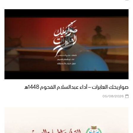
ميلاد سيدنا | أبو يوسف السلامي 1447هـ
مونتاج زانت رُبى الدنيا | فرقة أنصار الله
1447هـ
ميادين الجهاد – مناورة لبيك يا رسول الله
لقادة التعبئة العامة
صواريخك العابرات – أداء عبدالسلام القحوم 1448هـ
أشرق النور الإلهي | عيسى الليث 1447هـ
05/08/2026
كليب عذراً رسول الله | فرقة أنصار الله
1447هـ