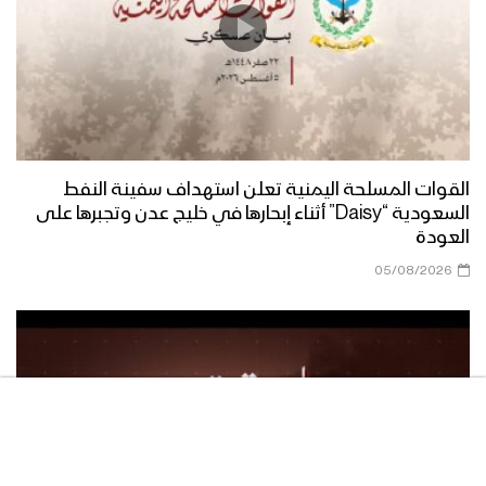
الصلاة على النبي | مجموعة من
المنشدين 1447هـ
فرحاً | فرقة أنصار الله 1447هـ
القوات المسلحة اليمنية تعلن استهداف سفينة النفط
السعودية “Daisy” أثناء إبحارها في خليج عدن وتجبرها على
العودة
05/08/2026
صفوة الله | عيسى الليث 1447هـ
مسير عسكري من ألوية القاسم في محور
غرب عمران بمناسبة المولد النبوي 1446هـ