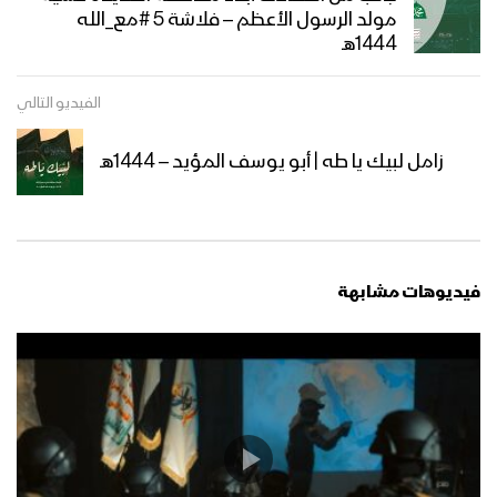
مولد الرسول الأعظم – فلاشة 5 #مع_الله
1444هـ
مشاهد جوية من الحشود المليونية في
ميدان السبعين بالعاصمة صنعاء احتفاءً
الفيديو التالي
بالمولد النبوي الشريف 12 ربيع الأول
1447هـ 04-09-2025
زامل لبيك يا طه | أبو يوسف المؤيد – 1444هـ
ميادين الجهاد – حلقة بمناسبة المولد
النبوي الشريف من جبهة المزرق حجة –
1447هـ
أوبريت (فجر الرسالة) 1447هـ
فيديوهات مشابهة
مسير ضوئي لقوات الاحتياط والتدخل
المركزي احتفاءا بذكرى المولد النبوي
1447هـ