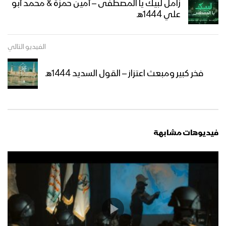
زامل لبيك يا المصطفى – أمين حمزة & محمد أبو
علي 1444هـ
مشاهد جوية من الحشود المليونية في
ميدان السبعين بالعاصمة صنعاء احتفاءً
الفيديو التالي
بالمولد النبوي الشريف 12 ربيع الأول
1447هـ 04-09-2025
فخر كبير ومبعث اعتزاز – القول السديد 1444هـ
ميادين الجهاد – حلقة بمناسبة المولد
النبوي الشريف من جبهة المزرق حجة –
1447هـ
أوبريت (فجر الرسالة) 1447هـ
فيديوهات مشابهة
مسير ضوئي لقوات الاحتياط والتدخل
المركزي احتفاءا بذكرى المولد النبوي
1447هـ