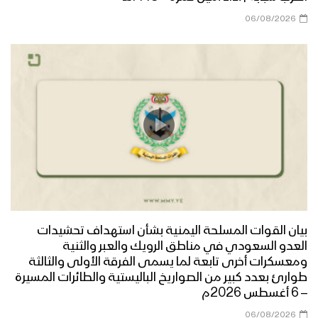
06/08/2026
ازكى صلاتي والسلام | أداء كوكبة من
المنشدين 1447هـ
مرحباً أهلاً | فرقة أنصار الله 1447هـ
كليب في مديح النور | عبدالسلام القحوم
– حسن خانجي 1447هـ
بيان القوات المسلحة اليمنية بشأن استهداف تحشيدات
العدو السعودي في مناطق الرويك والعبر والثنية
الى طيبة | عبدالخالق البحري – إبراهيم
ومعسكرات أخرى تابعة لما يسمى الفرقة الأولى والثالثة
الدولة 1447هـ
طوارئ بعدد كبير من الصواريخ الباليستية والطائرات المسيرة
– 6 أغسطس 2026م
06/08/2026