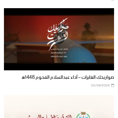
ميلاد سيدنا | أبو يوسف السلامي 1447هـ
مونتاج زانت رُبى الدنيا | فرقة أنصار الله
1447هـ
ميادين الجهاد – مناورة لبيك يا رسول الله
لقادة التعبئة العامة
صواريخك العابرات – أداء عبدالسلام القحوم 1448هـ
أشرق النور الإلهي | عيسى الليث 1447هـ
05/08/2026
كليب عذراً رسول الله | فرقة أنصار الله
1447هـ