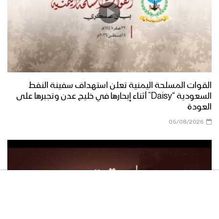
الصلاة على النبي | مجموعة من
المنشدين 1447هـ
فرحاً | فرقة أنصار الله 1447هـ
القوات المسلحة اليمنية تعلن استهداف سفينة النفط
السعودية “Daisy” أثناء إبحارها في خليج عدن وتجبرها على
العودة
05/08/2026
صفوة الله | عيسى الليث 1447هـ
مسير عسكري من ألوية القاسم في محور
غرب عمران بمناسبة المولد النبوي 1446هـ