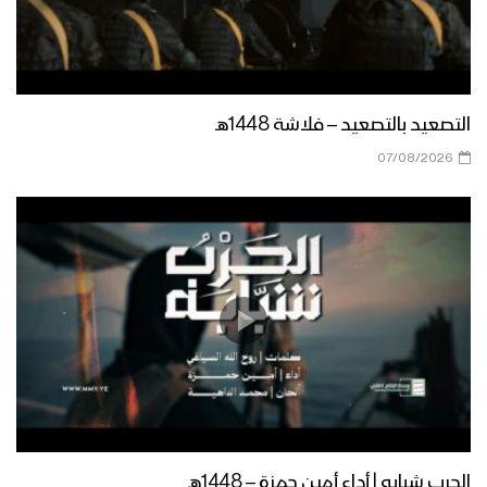
مأرب – مقابلات بمناسبة المولد النبوي
الشريف في العبدية 1447هــ
مأرب – إطلاق الالعاب النارية في الجوبة
التصعيد بالتصعيد – فلاشة 1448هـ
احتفاءا بذكرى مولد الرسول الاكرم
07/08/2026
صعدة – مسير ضوئي لقوات حرس الحدود
من مركز المحافظة إلى دماج بمناسبة
قدوم المولد النبوي – 1447هـ
حجة – رسائل المجاهدين في جبهات حرض
وبني حسن بمناسبة المولد النبوي 1447هـ
منار العطاء | فرقة وعد الله 1447هـ
الحرب شبابه | أداء أمين حمزة – 1448هـ