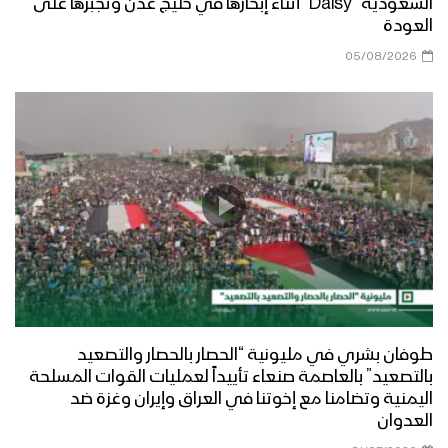
السعودية “Daisy” أثناء إبحارها في خليج عدن وتجبرها على
العودة
ازكى صلاتي والسلام | أداء كوكبة من
05/08/2026
المنشدين 1447هـ
مرحباً أهلاً | فرقة أنصار الله 1447هـ
كليب في مديح النور | عبدالسلام القحوم
– حسن خانجي 1447هـ
طوفان بشري في مليونية “الحصار بالحصار والتصعيد
الى طيبة | عبدالخالق البحري – إبراهيم
بالتصعيد” بالعاصمة صنعاء تأييداً لعمليات القوات المسلحة
الدولة 1447هـ
اليمنية وتضامنا مع إخوتنا في العراق وإيران وغزة ضد
العدوان