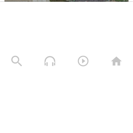
برعاية قائد اللواء 157 مشاه يقيم التوجيه
المعنوي فعالية احتفالية بمناسبة المولد
النبوي الشريف 1446هـ
ميادين الجهاد – حلقة من تعز بمناسبة
المولد النبوي الشريف 1446هـ
حشود غير مسبوقة في مليونية “جمعة التحذير والنفير”
العاصمة صنعاء ومختلف المحافظات – 3 صفر 1448هـ | 17
برومو ميادين الجهاد – حلقة من تعز
يوليو 2026م
بمناسبة المولد النبوي الشريف 1446هـ
17/07/2026
قد تمم الله مقاصدنا | أداء عبدالخالق
البحري 1446هـ
برومو ميادين الجهاد – حلقة من الساحل
الغربي بمناسبة المولد النبوي الشريف