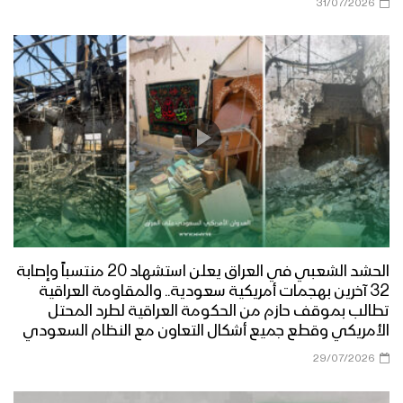
31/07/2026
ميلاد سيدنا | أبو يوسف السلامي 1447هـ
مونتاج زانت رُبى الدنيا | فرقة أنصار الله
1447هـ
ميادين الجهاد – مناورة لبيك يا رسول الله
لقادة التعبئة العامة
الحشد الشعبي في العراق يعلن استشهاد 20 منتسباً وإصابة
أشرق النور الإلهي | عيسى الليث 1447هـ
32 آخرين بهجمات أمريكية سعودية.. والمقاومة العراقية
تطالب بموقف حازم من الحكومة العراقية لطرد المحتل
الأمريكي وقطع جميع أشكال التعاون مع النظام السعودي
29/07/2026
كليب عذراً رسول الله | فرقة أنصار الله
1447هـ