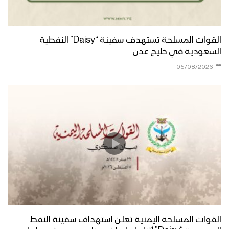
مأرب – مقابلات بمناسبة المولد النبوي
الشريف في العبدية 1447هــ
القوات المسلحة تستهدف سفينة “Daisy” النفطية
السعودية في خليج عدن
مأرب – إطلاق الالعاب النارية في الجوبة
احتفاءا بذكرى مولد الرسول الاكرم
05/08/2026
صعدة – مسير ضوئي لقوات حرس الحدود
من مركز المحافظة إلى دماج بمناسبة
قدوم المولد النبوي – 1447هـ
حجة – رسائل المجاهدين في جبهات حرض
وبني حسن بمناسبة المولد النبوي 1447هـ
منار العطاء | فرقة وعد الله 1447هـ
القوات المسلحة اليمنية تعلن استهداف سفينة النفط