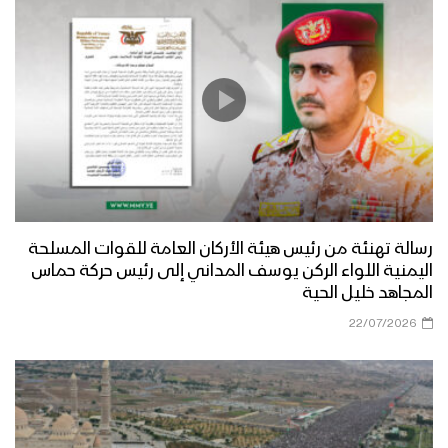
الصلاة على النبي | مجموعة من
المنشدين 1447هـ
فرحاً | فرقة أنصار الله 1447هـ
رسالة تهنئة من رئيس هيئة الأركان العامة للقوات المسلحة
صفوة الله | عيسى الليث 1447هـ
اليمنية اللواء الركن يوسف المداني إلى رئيس حركة حماس
المجاهد خليل الحية
22/07/2026
مسير عسكري من ألوية القاسم في محور
غرب عمران بمناسبة المولد النبوي 1446هـ