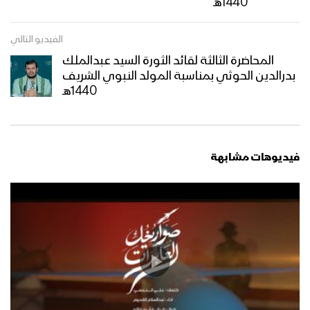
1440هـ
مشاهد جوية من الحشود المليونية في
الفيديو التالي
ميدان السبعين بالعاصمة صنعاء احتفاءً
المحاضرة الثالثة لقائد الثورة السيد عبدالملك
بالمولد النبوي الشريف 12 ربيع الأول
بدرالدين الحوثي بمناسبة المولد النبوي الشريف
1447هـ 04-09-2025
1440هـ
ميادين الجهاد – حلقة بمناسبة المولد
النبوي الشريف من جبهة المزرق حجة –
1447هـ
فيديوهات مشابهة
أوبريت (فجر الرسالة) 1447هـ
مسير ضوئي لقوات الاحتياط والتدخل
المركزي احتفاءا بذكرى المولد النبوي
1447هـ