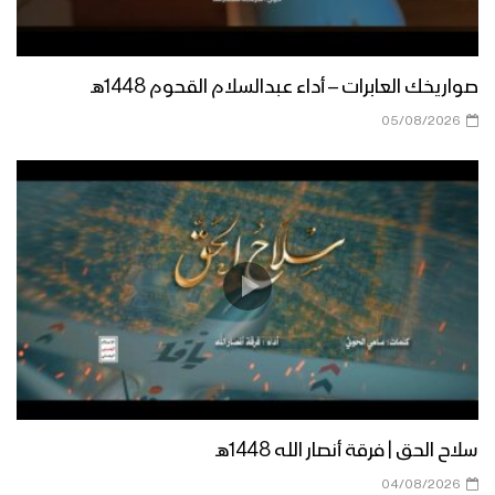
مأرب – مقابلات بمناسبة المولد النبوي
الشريف في العبدية 1447هــ
صواريخك العابرات – أداء عبدالسلام القحوم 1448هـ
مأرب – إطلاق الالعاب النارية في الجوبة
05/08/2026
احتفاءا بذكرى مولد الرسول الاكرم
صعدة – مسير ضوئي لقوات حرس الحدود
من مركز المحافظة إلى دماج بمناسبة
قدوم المولد النبوي – 1447هـ
حجة – رسائل المجاهدين في جبهات حرض
وبني حسن بمناسبة المولد النبوي 1447هـ
منار العطاء | فرقة وعد الله 1447هـ
سلاح الحق | فرقة أنصار الله 1448هـ
04/08/2026