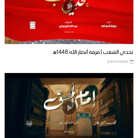
ميلاد سيدنا | أبو يوسف السلامي 1447هـ
مونتاج زانت رُبى الدنيا | فرقة أنصار الله
1447هـ
تحدي الشعب | فرقة أنصار الله 1448هـ
23/07/2026
ميادين الجهاد – مناورة لبيك يا رسول الله
لقادة التعبئة العامة
أشرق النور الإلهي | عيسى الليث 1447هـ
كليب عذراً رسول الله | فرقة أنصار الله
1447هـ