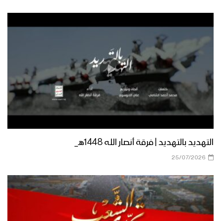
ازكى صلاتي والسلام | أداء كوكبة من
المنشدين 1447هـ
مرحباً أهلاً | فرقة أنصار الله 1447هـ
كليب في مديح النور | عبدالسلام القحوم
– حسن خانجي 1447هـ
التهديد بالتهديد | فرقة أنصار الله 1448هـ_
25/07/2026
الى طيبة | عبدالخالق البحري – إبراهيم
الدولة 1447هـ