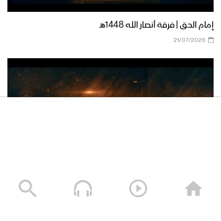
إمام الحق | فرقة أنصار الله 1448هـ
الصلاة على النبي | مجموعة من
المنشدين 1447هـ
21/07/2026
فرحاً | فرقة أنصار الله 1447هـ
صفوة الله | عيسى الليث 1447هـ
مسير عسكري من ألوية القاسم في محور
فلاشة سنكسر الحصار – فرقة أنصار الله 1448هـ
غرب عمران بمناسبة المولد النبوي 1446هـ
13/07/2026