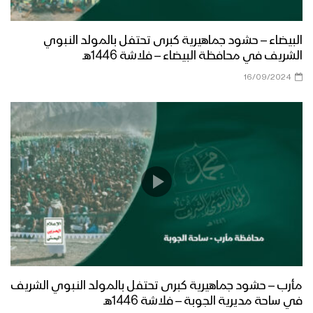
ازكى صلاتي والسلام | أداء كوكبة من
البيضاء – حشود جماهيرية كبرى تحتفل بالمولد النبوي
المنشدين 1447هـ
الشريف في محافظة البيضاء – فلاشة 1446هـ
16/09/2024
مرحباً أهلاً | فرقة أنصار الله 1447هـ
كليب في مديح النور | عبدالسلام القحوم
– حسن خانجي 1447هـ
الى طيبة | عبدالخالق البحري – إبراهيم
الدولة 1447هـ
مأرب – حشود جماهيرية كبرى تحتفل بالمولد النبوي الشريف
في ساحة مديرية الجوبة – فلاشة 1446هـ