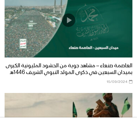
الصلاة على النبي | مجموعة من
المنشدين 1447هـ
فرحاً | فرقة أنصار الله 1447هـ
العاصمة صنعاء – مشاهد جوية من الحشود المليونية الكبرى
بميدان السبعين في ذكرى المولد النبوي الشريف 1446هـ
صفوة الله | عيسى الليث 1447هـ
15/09/2024
مسير عسكري من ألوية القاسم في محور
غرب عمران بمناسبة المولد النبوي 1446هـ