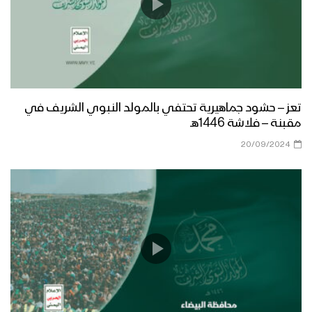
مأرب – مقابلات بمناسبة المولد النبوي
الشريف في العبدية 1447هــ
مأرب – إطلاق الالعاب النارية في الجوبة
احتفاءا بذكرى مولد الرسول الاكرم
تعز – حشود جماهيرية تحتفي بالمولد النبوي الشريف في
مقبنة – فلاشة 1446هـ
صعدة – مسير ضوئي لقوات حرس الحدود
20/09/2024
من مركز المحافظة إلى دماج بمناسبة
قدوم المولد النبوي – 1447هـ
حجة – رسائل المجاهدين في جبهات حرض
وبني حسن بمناسبة المولد النبوي 1447هـ
منار العطاء | فرقة وعد الله 1447هـ