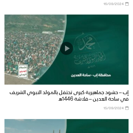
ميلاد سيدنا | أبو يوسف السلامي 1447هـ
16/09/2024
مونتاج زانت رُبى الدنيا | فرقة أنصار الله
1447هـ
ميادين الجهاد – مناورة لبيك يا رسول الله
لقادة التعبئة العامة
أشرق النور الإلهي | عيسى الليث 1447هـ
إب – حشود جماهيرية كبرى تحتفل بالمولد النبوي الشريف
في ساحة العدين – فلاشة 1446هـ
15/09/2024
كليب عذراً رسول الله | فرقة أنصار الله
1447هـ