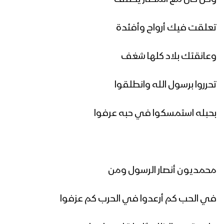
فرحاً | فرقة أنصار الله 1447هـ
تعلقت فيك أرواح وأفئدة
وعانقتك بلاد كلها شغف
صفوة الله | عيسى الليث 1447هـ
تحرروا برسول الله وانطلقوا
مسير عسكري من ألوية القاسم في محور
بحبله استمسكوا في حبه عرفوا
غرب عمران بمناسبة المولد النبوي 1446هـ
برعاية قائد اللواء 157 مشاه يقيم التوجيه
محمديون أنصار الرسول ومن
المعنوي فعالية احتفالية بمناسبة المولد
النبوي الشريف 1446هـ
في الحب كم أرعدوا في الحرب كم عزفوا
ميادين الجهاد – حلقة من تعز بمناسبة
المولد النبوي الشريف 1446هـ