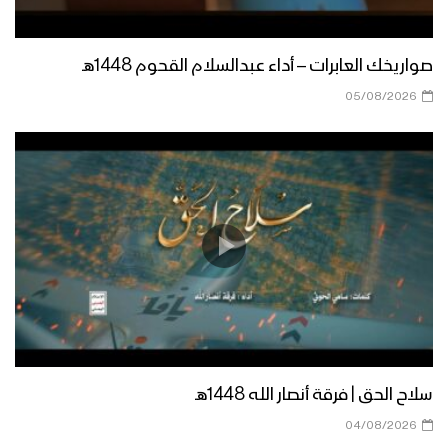
المليونية الكبرى بميدان السبعين في
ذكرى المولد النبوي الشريف 1446هـ
صواريخك العابرات – أداء عبدالسلام القحوم 1448هـ
الخطاب الجماهيري للسيد القائد عبدالملك
05/08/2026
بدرالدين الحوثي بمناسبة ذكرى المولد
النبوي الشريف 1446هـ
أحياء يحتفلون – فلاشة – الإنتاج الفني
للإعلام الحربي 1446هـ
فعالية احتفالية لأبناء مديرية صنعاء
الجديدة بمناسبة المولد النبوي الشريف
1446هـ
مأرب – ألوية الفتح مع أهالي مديرية
سلاح الحق | فرقة أنصار الله 1448هـ
الجوبة يقيمون أمسية ليلية إحتفاءا
بالمولد النبوي الشريف 1446هـ
04/08/2026