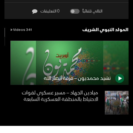
التالي تلقائياً
0 التعليقات
المولد النبوي الشريف
341 Videos
نشيد محمديون – فرقة أنصار الله
ميادين الجهاد – مسير عسكري لقوات
الاحتياط بالمنطقة العسكرية السابعة
لوعة الروح | عبدالله السياني – زكريا
إسماعيل 1447هـ