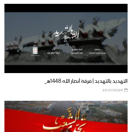
حجة – مظاهر الاحتفاء بالمولد النبوي
الشريف في حرض
مأرب – احتفاء وتجهيزات المجاهدين من
ألوية الحماية الرئاسية في العكد والاعيرف
بالمولد النبوي الشريف 1446هـ
إب – إطلاق الألعاب النارية في سماء
مديرية العدين احتفاءا وابتهاجا بقدوم
التهديد بالتهديد | فرقة أنصار الله 1448هـ_
مناسبة المولد النبوي الشريف 1446هـ
25/07/2026
مأرب – من مظاهر احتفاء جبل مراد والبلق
الشرقي بمناسبة المولد النبوي الشريف
1446هـ
نشيد أتى الربيع محمدا – أداء فرقة صوت