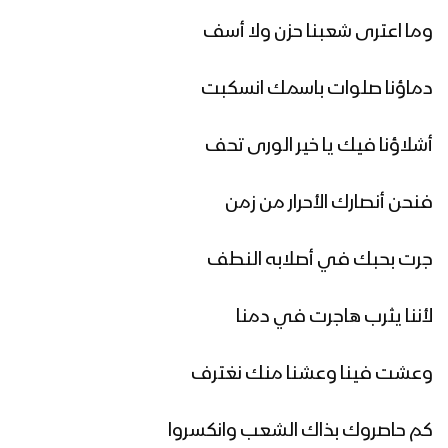
وما اعترى شعبنا حزن ولا أسف
صعدة – مسير ضوئي لقوات حرس الحدود
دماؤنا صلوات باسمك انسكبت
من مركز المحافظة إلى دماج بمناسبة
قدوم المولد النبوي – 1447هـ
أشلاؤنا فيك يا خير الورى تحف
حجة – رسائل المجاهدين في جبهات حرض
وبني حسن بمناسبة المولد النبوي 1447هـ
فنحن أنصارك الأحرار من زمن
جرت بحبك في أصلابه النطف
منار العطاء | فرقة وعد الله 1447هـ
لأننا يثرب هاجرت في دمنا
ازكى صلاتي والسلام | أداء كوكبة من
وعشت فينا وعشنا منك نغترف
المنشدين 1447هـ
كم حاصروك بذاك الشعب وانكسروا