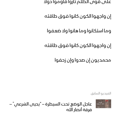
على قوى الظلم ثاروا قاوموا دولا
إن واجهوا الكون كانوا فوق طاقته
برومو ميادين الجهاد – حلقة من تعز
بمناسبة المولد النبوي الشريف 1446هـ
وما استكانوا وما هانوا ولا ضعفوا
إن واجهوا الكون كانوا فوق طاقته
قد تمم الله مقاصدنا | أداء عبدالخالق
البحري 1446هـ
محمديون إن صدوا وإن زحفوا
برومو ميادين الجهاد – حلقة من الساحل
الغربي بمناسبة المولد النبوي الشريف
1446هـ
الفيديو السابق
علم الفتوح | عبدالسلام القحوم 1446هـ
عاجل الوضع تحت السيطرة – “يحيى الشرعي” –
فرقة أنصار الله