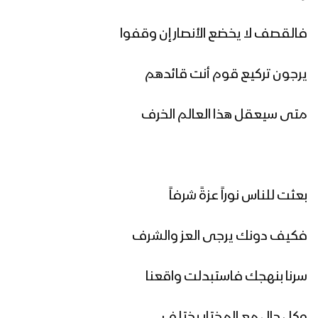
فالقصف لا يخضع الأنصار إن وقفوا
ميادين الجهاد – مناورة لبيك يا رسول الله
لقادة التعبئة العامة
يرجون تركيع قوم أنت قائدهم
متى سيعقل هذا العالم الخرف
أشرق النور الإلهي | عيسى الليث 1447هـ
كليب عذراً رسول الله | فرقة أنصار الله
بعثت للناس نوراً عزةً شرفاً
1447هـ
فكيف دونك يرجى العز والشرف
الصلاة على النبي | مجموعة من
سرنا بنهجك فاستبدلت واقعنا
المنشدين 1447هـ
وكل حال مع المختار يختلف