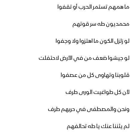
ميادين الجهاد – حلقة بمناسبة المولد
ما همهم تستمر الحرب أو تقفوا
النبوي الشريف من جبهة المزرق حجة –
1447هـ
محمديون طه سر قوتهم
أوبريت (فجر الرسالة) 1447هـ
لو زلزل الكون ما اهتزوا ولا وجفوا
لو جيشوا ضعف من في الأرض لاحتفلت
مسير ضوئي لقوات الاحتياط والتدخل
المركزي احتفاءا بذكرى المولد النبوي
قلوبنا وتهاوى كل من عصفوا
1447هـ
لأن كل طواغيت الورى طرف
مأرب – مقابلات بمناسبة المولد النبوي
الشريف في العبدية 1447هــ
ونحن والمصطفى في حربهم طرف
مأرب – إطلاق الالعاب النارية في الجوبة
لم يثننا عنك يا طه تحالفهم
احتفاءا بذكرى مولد الرسول الاكرم