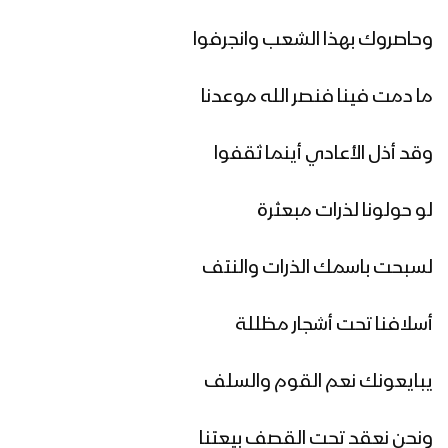
مرحباً أهلاً | فرقة أنصار الله 1447هـ
وحاصروك بهذا الشعب وانجرفوا
ما دمت فينا فنصر الله موعدنا
كليب في مديح النور | عبدالسلام القحوم
– حسن خانجي 1447هـ
وقد أذل الأعادي أينما ثقفوا
لو حولونا لذرات مبعثرة
الى طيبة | عبدالخالق البحري – إبراهيم
الدولة 1447هـ
لسبحت باسمك الذرات والنتف
ميلاد سيدنا | أبو يوسف السلامي 1447هـ
أسلافنا تحت أشجار مظللة
يبايعونك نعم القوم والسلف
مونتاج زانت رُبى الدنيا | فرقة أنصار الله
ونحن نعقد تحت القصف بيعتنا
1447هـ