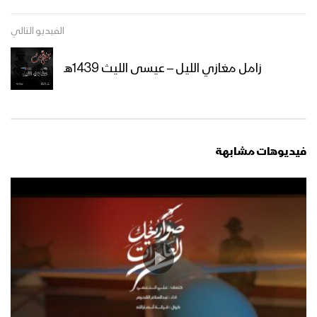
عذراً رسول الله | فرقة أنصار الله 1446هـ
الفيديو التالي
زامل مغازي الليل – عيسى الليث 1439هـ
البيضاء – حشود جماهيرية كبرى تحتفل
بالمولد النبوي الشريف في محافظة
البيضاء – فلاشة 1446هـ
فيديوهات مشابهة
مأرب – حشود جماهيرية كبرى تحتفل
بالمولد النبوي الشريف في ساحة مديرية
الجوبة – فلاشة 1446هـ
إب – حشود جماهيرية كبرى تحتفل بالمولد
النبوي الشريف في ساحة العدين – فلاشة
1446هـ
العاصمة صنعاء – مشاهد جوية من الحشود