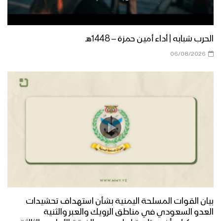
مأرب – مقابلات بمناسبة المولد النبوي
الشريف في العبدية 1447هــ
الحرب شبابه | أداء أمين حمزة – 1448هـ
مأرب – إطلاق الالعاب النارية في الجوبة
06/08/2026
احتفاءا بذكرى مولد الرسول الاكرم
صعدة – مسير ضوئي لقوات حرس الحدود
من مركز المحافظة إلى دماج بمناسبة
قدوم المولد النبوي – 1447هـ
حجة – رسائل المجاهدين في جبهات حرض
وبني حسن بمناسبة المولد النبوي 1447هـ
منار العطاء | فرقة وعد الله 1447هـ
بيان القوات المسلحة اليمنية بشأن استهداف تحشيدات
العدو السعودي في مناطق الرويك والعبر والثنية