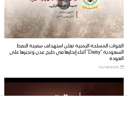
الصلاة على النبي | مجموعة من
المنشدين 1447هـ
فرحاً | فرقة أنصار الله 1447هـ
القوات المسلحة اليمنية تعلن استهداف سفينة النفط
السعودية “Daisy” أثناء إبحارها في خليج عدن وتجبرها على
العودة
05/08/2026
صفوة الله | عيسى الليث 1447هـ
مسير عسكري من ألوية القاسم في محور
غرب عمران بمناسبة المولد النبوي 1446هـ