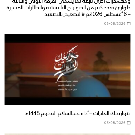
ومعسكرات أخرى تابعة لما يسمى الفرقة الأولى والثالثة
طوارئ بعدد كبير من الصواريخ الباليستية والطائرات المسيرة
– 6 أغسطس 2026م #التصعيد_بالتصعيد
ازكى صلاتي والسلام | أداء كوكبة من
المنشدين 1447هـ
06/08/2026
مرحباً أهلاً | فرقة أنصار الله 1447هـ
كليب في مديح النور | عبدالسلام القحوم
– حسن خانجي 1447هـ
الى طيبة | عبدالخالق البحري – إبراهيم
صواريخك العابرات – أداء عبدالسلام القحوم 1448هـ
الدولة 1447هـ
05/08/2026