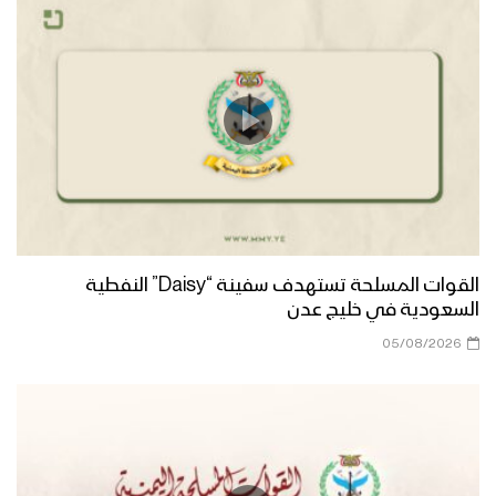
ميلاد سيدنا | أبو يوسف السلامي 1447هـ
مونتاج زانت رُبى الدنيا | فرقة أنصار الله
1447هـ
ميادين الجهاد – مناورة لبيك يا رسول الله
لقادة التعبئة العامة
القوات المسلحة تستهدف سفينة “Daisy” النفطية
السعودية في خليج عدن
أشرق النور الإلهي | عيسى الليث 1447هـ
05/08/2026
كليب عذراً رسول الله | فرقة أنصار الله
1447هـ