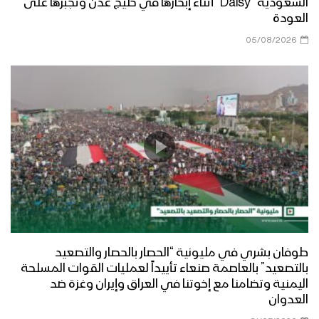
السعودية “Daisy” أثناء إبحارها في خليج عدن وتجبرها على
العودة
ازكى صلاتي والسلام | أداء كوكبة من
05/08/2026
المنشدين 1447هـ
مرحباً أهلاً | فرقة أنصار الله 1447هـ
كليب في مديح النور | عبدالسلام القحوم
– حسن خانجي 1447هـ
طوفان بشري في مليونية “الحصار بالحصار والتصعيد
الى طيبة | عبدالخالق البحري – إبراهيم
بالتصعيد” بالعاصمة صنعاء تأييداً لعمليات القوات المسلحة
الدولة 1447هـ
اليمنية وتضامنا مع إخوتنا في العراق وإيران وغزة ضد
العدوان