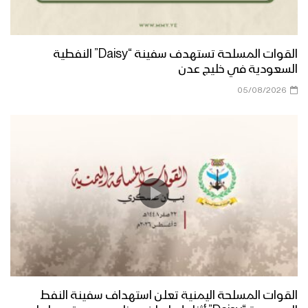
مأرب – مقابلات بمناسبة المولد النبوي
الشريف في العبدية 1447هــ
القوات المسلحة تستهدف سفينة “Daisy” النفطية
السعودية في خليج عدن
مأرب – إطلاق الالعاب النارية في الجوبة
احتفاءا بذكرى مولد الرسول الاكرم
05/08/2026
صعدة – مسير ضوئي لقوات حرس الحدود
من مركز المحافظة إلى دماج بمناسبة
قدوم المولد النبوي – 1447هـ
حجة – رسائل المجاهدين في جبهات حرض
وبني حسن بمناسبة المولد النبوي 1447هـ
منار العطاء | فرقة وعد الله 1447هـ
القوات المسلحة اليمنية تعلن استهداف سفينة النفط