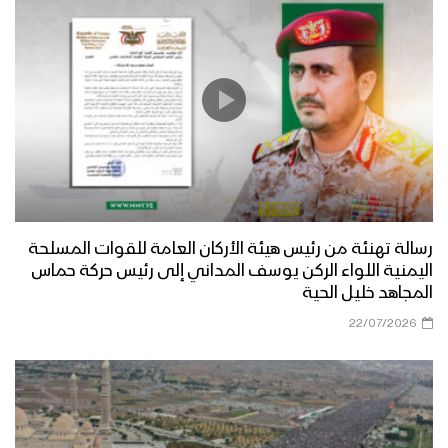
الصلاة على النبي | مجموعة من
المنشدين 1447هـ
فرحاً | فرقة أنصار الله 1447هـ
رسالة تهنئة من رئيس هيئة الأركان العامة للقوات المسلحة
صفوة الله | عيسى الليث 1447هـ
اليمنية اللواء الركن يوسف المداني إلى رئيس حركة حماس
المجاهد خليل الحية
22/07/2026
مسير عسكري من ألوية القاسم في محور
غرب عمران بمناسبة المولد النبوي 1446هـ