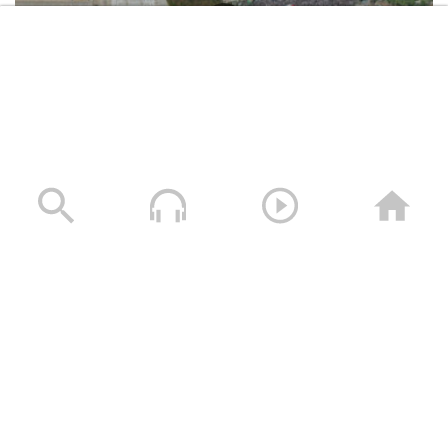
برعاية قائد اللواء 157 مشاه يقيم التوجيه
المعنوي فعالية احتفالية بمناسبة المولد
النبوي الشريف 1446هـ
ميادين الجهاد – حلقة من تعز بمناسبة
المولد النبوي الشريف 1446هـ
حشود غير مسبوقة في مليونية “جمعة التحذير والنفير”
العاصمة صنعاء ومختلف المحافظات – 3 صفر 1448هـ | 17
برومو ميادين الجهاد – حلقة من تعز
يوليو 2026م
بمناسبة المولد النبوي الشريف 1446هـ
17/07/2026
قد تمم الله مقاصدنا | أداء عبدالخالق
البحري 1446هـ
برومو ميادين الجهاد – حلقة من الساحل
الغربي بمناسبة المولد النبوي الشريف