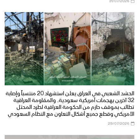
31/07/2026
ميلاد سيدنا | أبو يوسف السلامي 1447هـ
مونتاج زانت رُبى الدنيا | فرقة أنصار الله
1447هـ
ميادين الجهاد – مناورة لبيك يا رسول الله
لقادة التعبئة العامة
الحشد الشعبي في العراق يعلن استشهاد 20 منتسباً وإصابة
أشرق النور الإلهي | عيسى الليث 1447هـ
32 آخرين بهجمات أمريكية سعودية.. والمقاومة العراقية
تطالب بموقف حازم من الحكومة العراقية لطرد المحتل
الأمريكي وقطع جميع أشكال التعاون مع النظام السعودي
29/07/2026
كليب عذراً رسول الله | فرقة أنصار الله
1447هـ