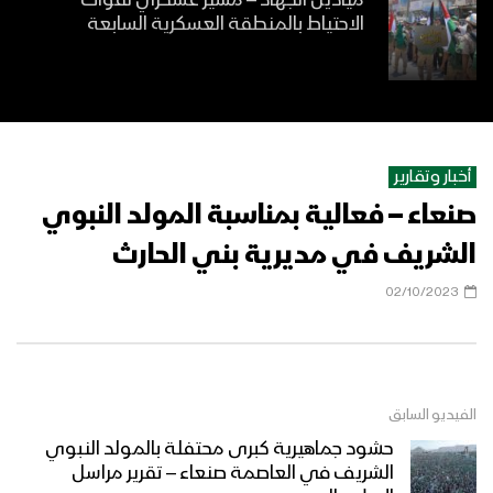
ميادين الجهاد – مسير عسكري لقوات
الاحتياط بالمنطقة العسكرية السابعة
لوعة الروح | عبدالله السياني – زكريا
إسماعيل 1447هـ
أخبار وتقارير
صنعاء – فعالية بمناسبة المولد النبوي
مشاهد متنوعة من الحشود المليونية
الكبرى في ميدان السبعين بالعاصمة
الشريف في مديرية بني الحارث
صنعاء احتفاءً بالمولد النبوي الشريف
1447هـ
02/10/2023
مشاهد جوية من الحشود المليونية الكبرى
في ميدان السبعين بالعاصمة صنعاء
احتفاءً بالمولد النبوي الشريف 1447هـ
الفيديو السابق
مؤيد العصر | فرقة أنصار الله1447هـ
حشود جماهيرية كبرى محتفلة بالمولد النبوي
الشريف في العاصمة صنعاء – تقرير مراسل