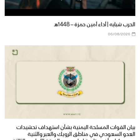
مأرب – مقابلات بمناسبة المولد النبوي
الشريف في العبدية 1447هــ
الحرب شبابه | أداء أمين حمزة – 1448هـ
مأرب – إطلاق الالعاب النارية في الجوبة
06/08/2026
احتفاءا بذكرى مولد الرسول الاكرم
صعدة – مسير ضوئي لقوات حرس الحدود
من مركز المحافظة إلى دماج بمناسبة
قدوم المولد النبوي – 1447هـ
حجة – رسائل المجاهدين في جبهات حرض
وبني حسن بمناسبة المولد النبوي 1447هـ
منار العطاء | فرقة وعد الله 1447هـ
بيان القوات المسلحة اليمنية بشأن استهداف تحشيدات
العدو السعودي في مناطق الرويك والعبر والثنية