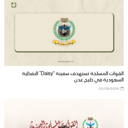
ميلاد سيدنا | أبو يوسف السلامي 1447هـ
مونتاج زانت رُبى الدنيا | فرقة أنصار الله
1447هـ
ميادين الجهاد – مناورة لبيك يا رسول الله
لقادة التعبئة العامة
القوات المسلحة تستهدف سفينة “Daisy” النفطية
السعودية في خليج عدن
أشرق النور الإلهي | عيسى الليث 1447هـ
05/08/2026
كليب عذراً رسول الله | فرقة أنصار الله
1447هـ