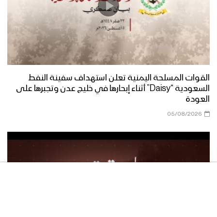
الصلاة على النبي | مجموعة من
المنشدين 1447هـ
فرحاً | فرقة أنصار الله 1447هـ
القوات المسلحة اليمنية تعلن استهداف سفينة النفط
السعودية “Daisy” أثناء إبحارها في خليج عدن وتجبرها على
العودة
05/08/2026
صفوة الله | عيسى الليث 1447هـ
مسير عسكري من ألوية القاسم في محور
غرب عمران بمناسبة المولد النبوي 1446هـ