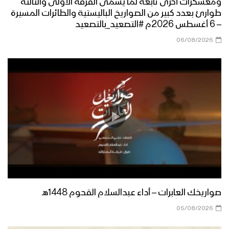
ومعسكرات أخرى تابعة لما يسمى الفرقة الأولى والثالثة
طوارئ بعدد كبير من الصواريخ الباليستية والطائرات المسيرة
– 6 أغسطس 2026م #التصعيد_بالتصعيد
ازكى صلاتي والسلام | أداء كوكبة من
المنشدين 1447هـ
06/08/2026
مرحباً أهلاً | فرقة أنصار الله 1447هـ
كليب في مديح النور | عبدالسلام القحوم
– حسن خانجي 1447هـ
الى طيبة | عبدالخالق البحري – إبراهيم
صواريخك العابرات – أداء عبدالسلام القحوم 1448هـ
الدولة 1447هـ
05/08/2026