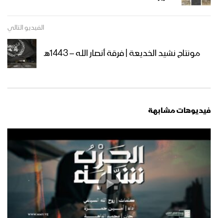
مشاهد جوية من الحشود المليونية في
الفيديو التالي
ميدان السبعين بالعاصمة صنعاء احتفاءً
بالمولد النبوي الشريف 12 ربيع الأول
مونتاج نشيد الخديعة | فرقة أنصار الله – 1443هـ
1447هـ 04-09-2025
ميادين الجهاد – حلقة بمناسبة المولد
النبوي الشريف من جبهة المزرق حجة –
1447هـ
فيديوهات مشابهة
أوبريت (فجر الرسالة) 1447هـ
مسير ضوئي لقوات الاحتياط والتدخل
المركزي احتفاءا بذكرى المولد النبوي
1447هـ