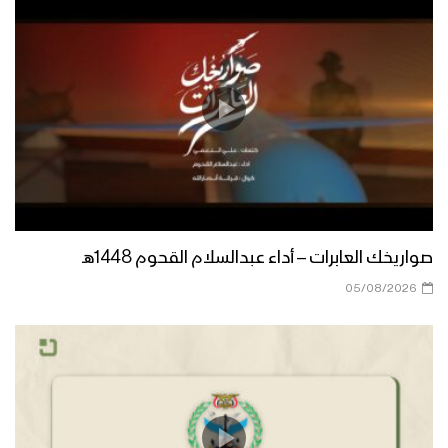
ميلاد سيدنا | أبو يوسف السلامي 1447هـ
مونتاج زانت رُبى الدنيا | فرقة أنصار الله
1447هـ
ميادين الجهاد – مناورة لبيك يا رسول الله
لقادة التعبئة العامة
صواريخك العابرات – أداء عبدالسلام القحوم 1448هـ
05/08/2026
أشرق النور الإلهي | عيسى الليث 1447هـ
كليب عذراً رسول الله | فرقة أنصار الله
1447هـ