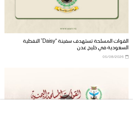
الصلاة على النبي | مجموعة من
المنشدين 1447هـ
القوات المسلحة تستهدف سفينة “Daisy” النفطية
فرحاً | فرقة أنصار الله 1447هـ
السعودية في خليج عدن
05/08/2026
صفوة الله | عيسى الليث 1447هـ
مسير عسكري من ألوية القاسم في محور
غرب عمران بمناسبة المولد النبوي 1446هـ