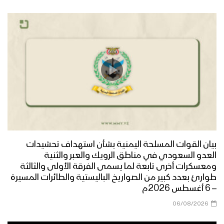
ازكى صلاتي والسلام | أداء كوكبة من
المنشدين 1447هـ
مرحباً أهلاً | فرقة أنصار الله 1447هـ
كليب في مديح النور | عبدالسلام القحوم
– حسن خانجي 1447هـ
بيان القوات المسلحة اليمنية بشأن استهداف تحشيدات
العدو السعودي في مناطق الرويك والعبر والثنية
ومعسكرات أخرى تابعة لما يسمى الفرقة الأولى والثالثة
طوارئ بعدد كبير من الصواريخ الباليستية والطائرات المسيرة
الى طيبة | عبدالخالق البحري – إبراهيم
– 6 أغسطس 2026م
الدولة 1447هـ
06/08/2026