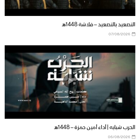
مأرب – مقابلات بمناسبة المولد النبوي
الشريف في العبدية 1447هــ
التصعيد بالتصعيد – فلاشة 1448هـ
مأرب – إطلاق الالعاب النارية في الجوبة
07/08/2026
احتفاءا بذكرى مولد الرسول الاكرم
صعدة – مسير ضوئي لقوات حرس الحدود
من مركز المحافظة إلى دماج بمناسبة
قدوم المولد النبوي – 1447هـ
حجة – رسائل المجاهدين في جبهات حرض
وبني حسن بمناسبة المولد النبوي 1447هـ
منار العطاء | فرقة وعد الله 1447هـ
الحرب شبابه | أداء أمين حمزة – 1448هـ
06/08/2026