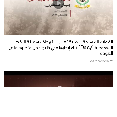
الصلاة على النبي | مجموعة من
المنشدين 1447هـ
فرحاً | فرقة أنصار الله 1447هـ
القوات المسلحة اليمنية تعلن استهداف سفينة النفط
السعودية “Daisy” أثناء إبحارها في خليج عدن وتجبرها على
العودة
05/08/2026
صفوة الله | عيسى الليث 1447هـ
مسير عسكري من ألوية القاسم في محور
غرب عمران بمناسبة المولد النبوي 1446هـ