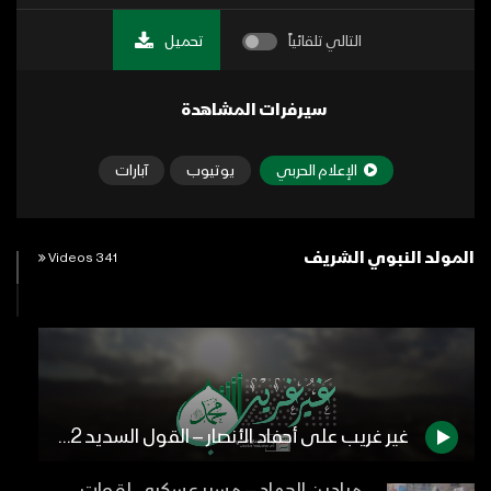
التالي تلقائياً
تحميل
سيرفرات المشاهدة
الإعلام الحربي
يوتيوب
آبارات
المولد النبوي الشريف
341 Videos
غير غريب على أحفاد الأنصار – القول السديد 1442هـ