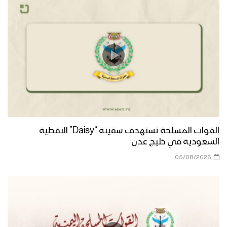
ميلاد سيدنا | أبو يوسف السلامي 1447هـ
مونتاج زانت رُبى الدنيا | فرقة أنصار الله
1447هـ
ميادين الجهاد – مناورة لبيك يا رسول الله
لقادة التعبئة العامة
القوات المسلحة تستهدف سفينة “Daisy” النفطية
السعودية في خليج عدن
أشرق النور الإلهي | عيسى الليث 1447هـ
05/08/2026
كليب عذراً رسول الله | فرقة أنصار الله
1447هـ