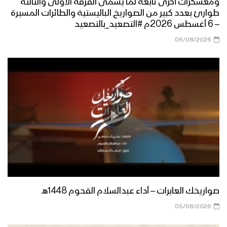
ومعسكرات أخرى تابعة لما يسمى الفرقة الأولى والثالثة
طوارئ بعدد كبير من الصواريخ الباليستية والطائرات المسيرة
– 6 أغسطس 2026م #التصعيد_بالتصعيد
ازكى صلاتي والسلام | أداء كوكبة من
المنشدين 1447هـ
06/08/2026
مرحباً أهلاً | فرقة أنصار الله 1447هـ
كليب في مديح النور | عبدالسلام القحوم
– حسن خانجي 1447هـ
الى طيبة | عبدالخالق البحري – إبراهيم
صواريخك العابرات – أداء عبدالسلام القحوم 1448هـ
الدولة 1447هـ
05/08/2026