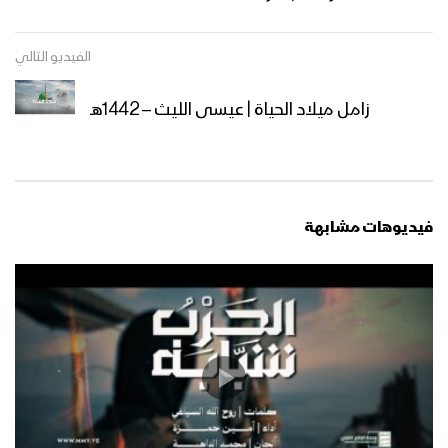
مشاهد جوية من الحشود المليونية في
الفيديو التالي
ميدان السبعين بالعاصمة صنعاء احتفاءً
بالمولد النبوي الشريف 12 ربيع الأول
زامل ميلاد الحياة | عيسى الليث – 1442هـ
1447هـ 04-09-2025
ميادين الجهاد – حلقة بمناسبة المولد
النبوي الشريف من جبهة المزرق حجة –
1447هـ
فيديوهات مشابهة
أوبريت (فجر الرسالة) 1447هـ
مسير ضوئي لقوات الاحتياط والتدخل
المركزي احتفاءا بذكرى المولد النبوي
1447هـ