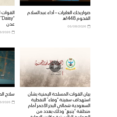
صواريخك العابرات – أداء عبدالسلام
القوات 
القحوم 1448هـ
“y
عدن
05/08/2026
8/2026
بيان القوات المسلحة اليمنية بشأن
سلاح الحق |
استهداف سفينة “وفاء” النفطية
8/2026
السعودية شمالي البحر الأحمر أمام
منطقة “ينبع” وذلك بعدد من