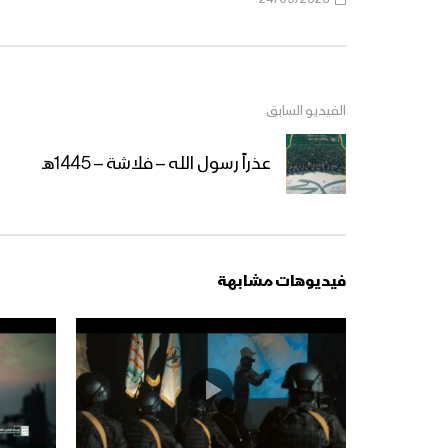
الفيديو السابق
عذراً رسول الله – فلاشة – 1445هـ
فيديوهات مشابهة