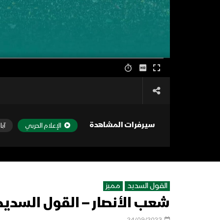
سيرفرات المشاهدة
الإعلام الحربي
آبا
القول السديد
مميز
شعب الأنصار – القول السديد – 445
24/09/2023