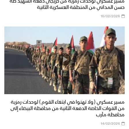
مسير عسكري لوحدات رمزية من خريجي دفعة الشهيد طه
حسن المداني من المنطقة العسكرية الثانية
ازكى صلاتي والسلام | أداء كوكبة من
16/02/2026
المنشدين 1447هـ
مرحباً أهلاً | فرقة أنصار الله 1447هـ
كليب في مديح النور | عبدالسلام القحوم
– حسن خانجي 1447هـ
مسير عسكري ( ولا تهنوا في ابتغاء القوم ) لوحدات رمزية
الى طيبة | عبدالخالق البحري – إبراهيم
من القوات الخاصة الدفعة الثانية من محافظة البيضاء إلى
الدولة 1447هـ
محافظة مأرب
14/02/2026