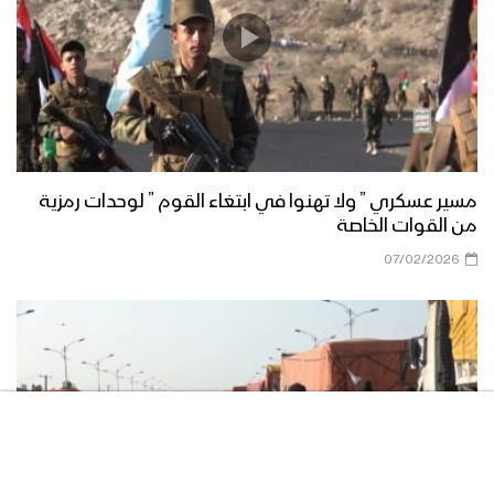
الصلاة على النبي | مجموعة من
المنشدين 1447هـ
فرحاً | فرقة أنصار الله 1447هـ
مسير عسكري ” ولا تهنوا في ابتغاء القوم ” لوحدات رمزية
من القوات الخاصة
07/02/2026
صفوة الله | عيسى الليث 1447هـ
مسير عسكري من ألوية القاسم في محور
غرب عمران بمناسبة المولد النبوي 1446هـ