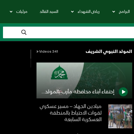
البرامج
رياض الشهداء
السيد القائد
مرئيات
المولد النبوي الشريف
341 Videos
إحتفاء أبناء محافظة مأرب بالمولد النبوي الشريف 1444هـ – #مع_الله
ميادين الجهاد – مسير عسكري
لقوات الاحتياط بالمنطقة
العسكرية السابعة