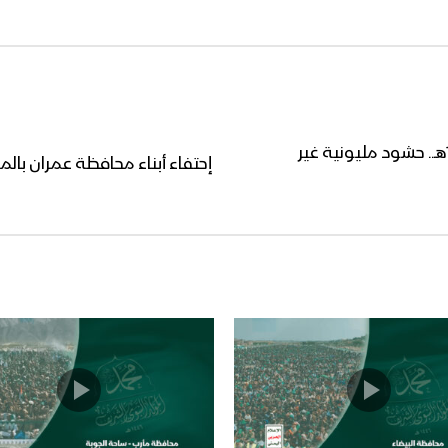
المولد النبوي الشريف في اليمن 1444هـ.. حشود مليونية غير
إحتفاء أبناء محافظة عمران بالمولد النبوي