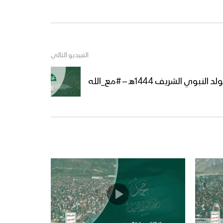
مشاهد جوية من الحشود
المليونية في ميدان السبعين
بالعاصمة صنعاء احتفاءً بالمولد
النبوي الشريف 12 ربيع الأول
1447هـ 04-09-2025
الفيديو التالي
ميادين الجهاد – حلقة بمناسبة
المولد النبوي الشريف من
 الشريف 1444هـ – #مع_الله
جبهة المزرق حجة – 1447هـ
أوبريت (فجر الرسالة) 1447هـ
مسير ضوئي لقوات الاحتياط
والتدخل المركزي احتفاءا بذكرى
المولد النبوي 1447هـ
مأرب – مقابلات بمناسبة
المولد النبوي الشريف في