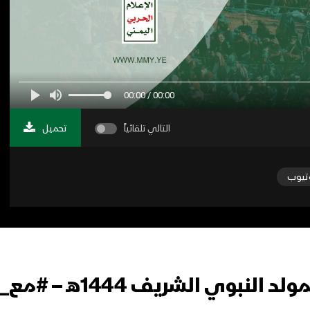
00:00 / 00:00
التالي تلقائياً
تحميل
تيوب
وي الشريف 1444هـ – #مع_الله