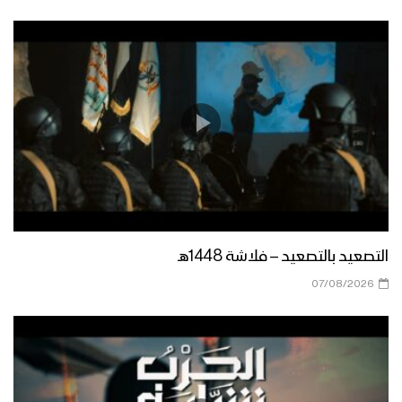
ميلاد سيدنا | أبو يوسف السلامي 1447هـ
مونتاج زانت رُبى الدنيا | فرقة أنصار الله
1447هـ
ميادين الجهاد – مناورة لبيك يا رسول الله
لقادة التعبئة العامة
التصعيد بالتصعيد – فلاشة 1448هـ
أشرق النور الإلهي | عيسى الليث 1447هـ
07/08/2026
كليب عذراً رسول الله | فرقة أنصار الله
1447هـ