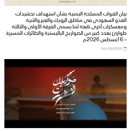
برعاية قائد اللواء 157 مشاه يقيم التوجيه
المعنوي فعالية احتفالية بمناسبة المولد
بيان القوات المسلحة اليمنية بشأن استهداف تحشيدات
النبوي الشريف 1446هـ
العدو السعودي في مناطق الرويك والعبر والثنية
ومعسكرات أخرى تابعة لما يسمى الفرقة الأولى والثالثة
ميادين الجهاد – حلقة من تعز بمناسبة
طوارئ بعدد كبير من الصواريخ الباليستية والطائرات المسيرة
المولد النبوي الشريف 1446هـ
– 6 أغسطس 2026م
06/08/2026
برومو ميادين الجهاد – حلقة من تعز
بمناسبة المولد النبوي الشريف 1446هـ
قد تمم الله مقاصدنا | أداء عبدالخالق
البحري 1446هـ
برومو ميادين الجهاد – حلقة من الساحل
الغربي بمناسبة المولد النبوي الشريف