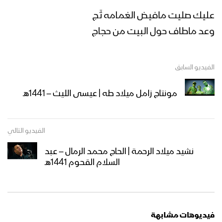
عليك صليت مافيض الغمامه ثَج
ازكى صلاتي والسلام | أداء كوكبة من
وعد ماطاف حول البيت من حجاج
المنشدين 1447هـ
الفيديو السابق
مرحباً أهلاً | فرقة أنصار الله 1447هـ
مونتاج زامل ميلاد طه | عيسى الليث – 1441هـ
كليب في مديح النور | عبدالسلام القحوم
الفيديو التالي
– حسن خانجي 1447هـ
نشيد ميلاد الرحمة | الحاج محمد الرمال – عبد
السلام القحوم 1441هـ
الى طيبة | عبدالخالق البحري – إبراهيم
الدولة 1447هـ
فيديوهات مشابهة