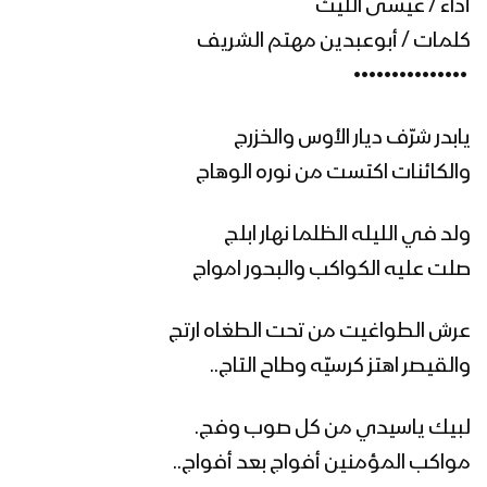
أداء / عيسى الليث
كلمات / أبوعبدين مهتم الشريف
مشاهد جوية من الحشود المليونية في
‏ •••••••••••••••
ميدان السبعين بالعاصمة صنعاء احتفاءً
بالمولد النبوي الشريف 12 ربيع الأول
1447هـ 04-09-2025
يابدر شرّف ديار الأوس والخزرج
ميادين الجهاد – حلقة بمناسبة المولد
والكائنات اكتست من نوره الوهاج
النبوي الشريف من جبهة المزرق حجة –
1447هـ
ولد في الليله الظلما نهار ابلج
صلت عليه الكواكب والبحور امواج
أوبريت (فجر الرسالة) 1447هـ
عرش الطواغيت من تحت الطغاه ارتج
والقيصر اهتز كرسيّه وطاح التاج..
مسير ضوئي لقوات الاحتياط والتدخل
المركزي احتفاءا بذكرى المولد النبوي
لبيك ياسيدي من كل صوب وفج.
1447هـ
مواكب المؤمنين أفواج بعد أفواج..