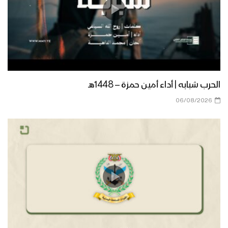
الصلاة على النبي | مجموعة من
المنشدين 1447هـ
فرحاً | فرقة أنصار الله 1447هـ
الحرب شبابه | أداء أمين حمزة – 1448هـ
06/08/2026
صفوة الله | عيسى الليث 1447هـ
مسير عسكري من ألوية القاسم في محور
غرب عمران بمناسبة المولد النبوي 1446هـ