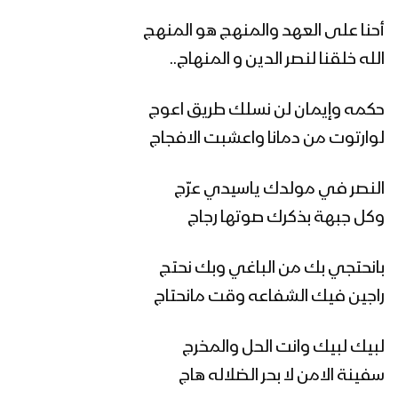
مأرب – مقابلات بمناسبة المولد النبوي
الشريف في العبدية 1447هــ
أحنا على العهد والمنهج هو المنهج
الله خلقنا لنصر الدين و المنهاج..
مأرب – إطلاق الالعاب النارية في الجوبة
حكمه وإيمان لن نسلك طريق اعوج
احتفاءا بذكرى مولد الرسول الاكرم
لوارتوت من دمانا واعشبت الافجاج
صعدة – مسير ضوئي لقوات حرس الحدود
النصر في مولدك ياسيدي عرّج
من مركز المحافظة إلى دماج بمناسبة
وكل جبهة بذكرك صوتها رجاج
قدوم المولد النبوي – 1447هـ
بانحتجي بك من الباغي وبك نحتج
حجة – رسائل المجاهدين في جبهات حرض
وبني حسن بمناسبة المولد النبوي 1447هـ
راجين فيك الشفاعه وقت مانحتاج
لبيك لبيك وانت الحل والمخرج
منار العطاء | فرقة وعد الله 1447هـ
سفينة الامن لا بحر الضلاله هاج