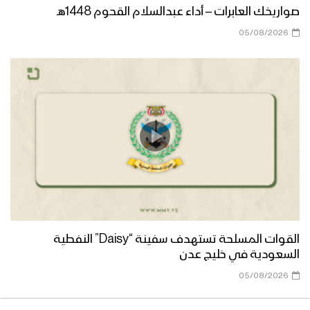
1446هـ
صواريخك العابرات – أداء عبدالسلام القحوم 1448هـ
05/08/2026
علم الفتوح | عبدالسلام القحوم 1446هـ
عذراً رسول الله | فرقة أنصار الله 1446هـ
البيضاء – حشود جماهيرية كبرى تحتفل
بالمولد النبوي الشريف في محافظة
البيضاء – فلاشة 1446هـ
القوات المسلحة تستهدف سفينة “Daisy” النفطية
مأرب – حشود جماهيرية كبرى تحتفل
السعودية في خليج عدن
بالمولد النبوي الشريف في ساحة مديرية
05/08/2026
الجوبة – فلاشة 1446هـ