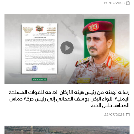
29/07/2026
مأرب – أجواء عيد الفطر المبارك في جبهة
الأقشع
مأرب – أجواء عيد الفطر المبارك في جبهة
الجدفر
عسير – زيارة عيدية لأبناء ووجهاء منطقة
الصحن وقحزة وآل الصيفي وضحيان
للمرابطين في جبهة عسير
رسالة تهنئة من رئيس هيئة الأركان العامة للقوات المسلحة
اليمنية اللواء الركن يوسف المداني إلى رئيس حركة حماس
المجاهد خليل الحية
عسير – زيارات وقافلة عيدية من مكتب
الرئاسة وهيئة الاوقاف ووزارة التربية
22/07/2026
والتعليم الى المرابطين في جبهتي باقم
وابواب الحديد