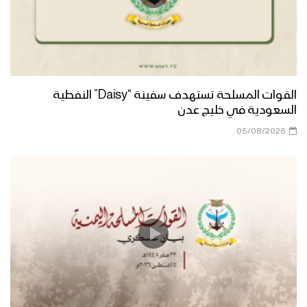
جيزان- مقابلات عيدية للمرابطين في محور
رازح
تعز – زيارة عيدية لأبناء ومشائخ ومدراء
مديريات المربع الغربي إلى المرابطين في
القوات المسلحة تستهدف سفينة “Daisy” النفطية
جبهات تعز
السعودية في خليج عدن
05/08/2026
البيضاء – زيارة عيدية من قيادة المنطقة
العسكرية السابعة للمجاهدين في اللواء 11
في محور الزاهر وذي ناعم
البيضاء – زيارة عيدية من قيادة المنطقة
العسكرية السابعة الى محور مكيراس
البيضاء – زيارة عيدية من قيادة المنطقة
العسكرية السابعة إلى جبهة مسورة