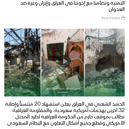
مأرب – قصيدة شعرية لأحد المجاهدين
اليمنية وتضامنا مع إخوتنا في العراق وإيران وغزة ضد
المرابطين في جبهات مأرب
العدوان
31/07/2026
مأرب – زيارة عيدية لقبائل بني حشيش الى
جبهة الجدفر
مأرب – قصيدة شعرية لأحد المجاهدين
بمناسبة عيد الفطر المبارك ودعما
للمقاومة الفلسطينية
مأرب – زيارة عيدية لعدد من قيادات الدعم
والإسناد ووكلاء مؤسسة المياه بأمانة
العاصمة إلى المرابطين في جبهة حريب
الحشد الشعبي في العراق يعلن استشهاد 20 منتسباً وإصابة
32 آخرين بهجمات أمريكية سعودية.. والمقاومة العراقية
تطالب بموقف حازم من الحكومة العراقية لطرد المحتل
مأرب – زيارة عيدية إلى المجاهدين
الأمريكي وقطع جميع أشكال التعاون مع النظام السعودي
المرابطين في جبهة العبدية