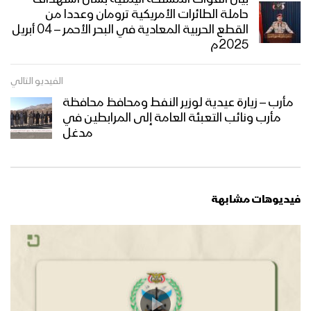
حاملة الطائرات الأمريكية ترومان وعددا من
القطع الحربية المعادية في البحر الأحمر – 04 أبريل
عسير – زيارة عيدية لمشائخ طخية الى
2025م
المرابطين في جبهة مجازة الشرقية
الفيديو التالي
مأرب – زيارة عيدية لوزير النفط ومحافظ محافظة
نجران – زيارة عيدية لأبناء مديرية الحشوة
مأرب ونائب التعبئة العامة إلى المرابطين في
صعدة ومديرية أرحب إلى المرابطين في
مدغل
محور الأجاشر
أبين – زيارة عيدية لمشائخ واعيان مديرية
بني مطر للمجاهدين المرابطين في جبهة
فيديوهات مشابهة
حلحل
الجوف – زيارة عيدية لقائد محور المرازيق
إلى اللواء 171 واللواء 207