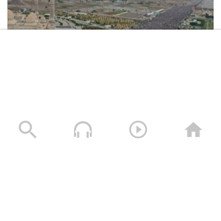
حجة – مقابلات ورسائل عيدية للمجاهدين
المرابطين في جبهة بني حسن
تعز – زيارة عيدية لأبناء مديرية جهران ومدير
المديرية إلى المرابطين في جبهة البرح
تعز – زيارة عيدية لمحافظي تعز والضالع
إلى المرابطين في جبهات تعز
حشود غير مسبوقة في مليونية “جمعة التحذير والنفير”
العاصمة صنعاء ومختلف المحافظات – 3 صفر 1448هـ | 17
يوليو 2026م
17/07/2026
تعز – زيارة عيدية لأبناء ومشائخ مديريتي
الحداء ومغرب عنس إلى المرابطين في
جبهات تعز
نجران – زيارة عيدية من منتسبي المنطقة
العسكرية السادسة إلى المجاهدين