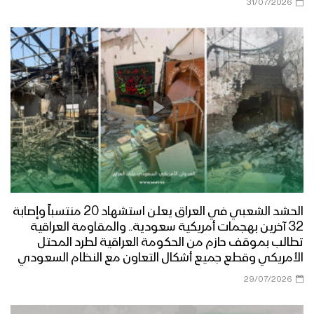
31/07/2026
مأرب – مقابلات ورسائل المجاهدين
المرابطين في جبهة رغوان بمناسبة عيد
الفطر المبارك
مأرب – قصيدة شعرية لأحد المجاهدين
المرابطين في جبهات مأرب
مأرب – زيارة عيدية لقبائل بني حشيش الى
جبهة الجدفر
الحشد الشعبي في العراق يعلن استشهاد 20 منتسباً وإصابة
مأرب – قصيدة شعرية لأحد المجاهدين
32 آخرين بهجمات أمريكية سعودية.. والمقاومة العراقية
بمناسبة عيد الفطر المبارك ودعما
تطالب بموقف حازم من الحكومة العراقية لطرد المحتل
للمقاومة الفلسطينية
الأمريكي وقطع جميع أشكال التعاون مع النظام السعودي
29/07/2026
مأرب – زيارة عيدية لعدد من قيادات الدعم
والإسناد ووكلاء مؤسسة المياه بأمانة