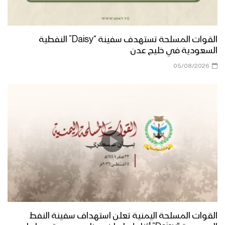
الجوف – زيارة عيدية لقائد محور المرازيق
إلى اللواء 171 واللواء 207
القوات المسلحة تستهدف سفينة “Daisy” النفطية
السعودية في خليج عدن
جيزان- مقابلات عيدية للمرابطين في محور
رازح
05/08/2026
تعز – زيارة عيدية لأبناء ومشائخ ومدراء
مديريات المربع الغربي إلى المرابطين في
جبهات تعز
البيضاء – زيارة عيدية من قيادة المنطقة
العسكرية السابعة للمجاهدين في اللواء 11
في محور الزاهر وذي ناعم
البيضاء – زيارة عيدية من قيادة المنطقة
العسكرية السابعة الى محور مكيراس
القوات المسلحة اليمنية تعلن استهداف سفينة النفط