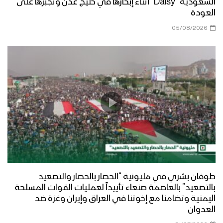
السعودية “Daisy” أثناء إبحارها في خليج عدن وتجبرها على
العودة
البيضاء – زيارة عيدية من قيادة المنطقة
05/08/2026
العسكرية السابعة إلى جبهة مسورة
البيضاء – زيارة عيدية لمحافظ المحافظة
الى محور ناطع
البيضاء – زيارة عيدية للجنة الثقافية إلى
المرابطين في جبهة ذي ناعم
طوفان بشري في مليونية “الحصار بالحصار والتصعيد
مأرب – زيارة عيدية لمحافظ المحافظة
بالتصعيد” بالعاصمة صنعاء تأييداً لعمليات القوات المسلحة
ووزير النفط والمعادن ومسؤول التعبئة
اليمنية وتضامنا مع إخوتنا في العراق وإيران وغزة ضد
العامة بالمحافظة الى المرابطين في
العدوان
جبهات مأرب