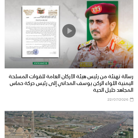
العاصمة إلى المرابطين في جبهة حريب
مأرب – زيارة عيدية إلى المجاهدين
المرابطين في جبهة العبدية
مأرب – أجواء عيد الفطر المبارك في جبهة
الأقشع
رسالة تهنئة من رئيس هيئة الأركان العامة للقوات المسلحة
مأرب – أجواء عيد الفطر المبارك في جبهة
اليمنية اللواء الركن يوسف المداني إلى رئيس حركة حماس
الجدفر
المجاهد خليل الحية
22/07/2026
عسير – زيارة عيدية لأبناء ووجهاء منطقة
الصحن وقحزة وآل الصيفي وضحيان
للمرابطين في جبهة عسير