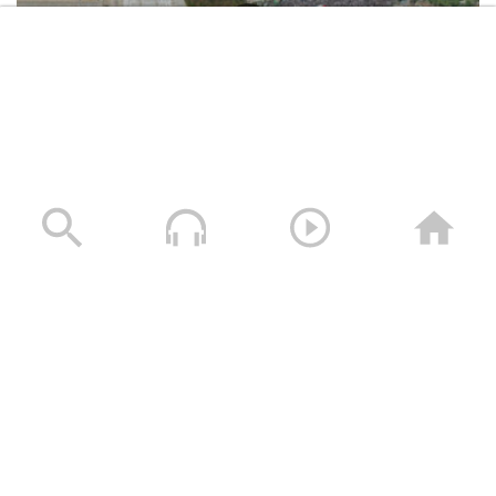
عسير – زيارات وقافلة عيدية من مكتب
الرئاسة وهيئة الاوقاف ووزارة التربية
والتعليم الى المرابطين في جبهتي باقم
وابواب الحديد
حجة – مقابلات ورسائل عيدية للمجاهدين
المرابطين في جبهة بني حسن
حشود غير مسبوقة في مليونية “جمعة التحذير والنفير”
العاصمة صنعاء ومختلف المحافظات – 3 صفر 1448هـ | 17
تعز – زيارة عيدية لأبناء مديرية جهران ومدير
يوليو 2026م
المديرية إلى المرابطين في جبهة البرح
17/07/2026
تعز – زيارة عيدية لمحافظي تعز والضالع
إلى المرابطين في جبهات تعز
تعز – زيارة عيدية لأبناء ومشائخ مديريتي
الحداء ومغرب عنس إلى المرابطين في