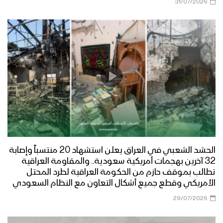
31/07/2026
مأرب – مقابلات ورسائل المجاهدين
المرابطين في جبهة رغوان بمناسبة عيد
الفطر المبارك
مأرب – قصيدة شعرية لأحد المجاهدين
المرابطين في جبهات مأرب
مأرب – زيارة عيدية لقبائل بني حشيش الى
جبهة الجدفر
الحشد الشعبي في العراق يعلن استشهاد 20 منتسباً وإصابة
مأرب – قصيدة شعرية لأحد المجاهدين
32 آخرين بهجمات أمريكية سعودية.. والمقاومة العراقية
بمناسبة عيد الفطر المبارك ودعما
تطالب بموقف حازم من الحكومة العراقية لطرد المحتل
للمقاومة الفلسطينية
الأمريكي وقطع جميع أشكال التعاون مع النظام السعودي
29/07/2026
مأرب – زيارة عيدية لعدد من قيادات الدعم
والإسناد ووكلاء مؤسسة المياه بأمانة