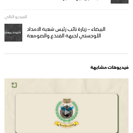
صعدة – زيارة وقافلة عيدية من قبائل آل
الفيديو التالي
سالم إلى المجاهدين في طيبة الأسم
البيضاء – زيارة نائب رئيس شعبة الامداد
اللوجستي لجبهة القنذع والصومعة
عسير – زيارة عيدية لمشائخ طخية الى
المرابطين في جبهة مجازة الشرقية
فيديوهات مشابهة
نجران – زيارة عيدية لأبناء مديرية الحشوة
صعدة ومديرية أرحب إلى المرابطين في
محور الأجاشر
أبين – زيارة عيدية لمشائخ واعيان مديرية
بني مطر للمجاهدين المرابطين في جبهة
حلحل