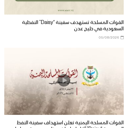
الجوف – زيارة عيدية لقائد محور المرازيق
إلى اللواء 171 واللواء 207
القوات المسلحة تستهدف سفينة “Daisy” النفطية
السعودية في خليج عدن
جيزان- مقابلات عيدية للمرابطين في محور
رازح
05/08/2026
تعز – زيارة عيدية لأبناء ومشائخ ومدراء
مديريات المربع الغربي إلى المرابطين في
جبهات تعز
البيضاء – زيارة عيدية من قيادة المنطقة
العسكرية السابعة للمجاهدين في اللواء 11
في محور الزاهر وذي ناعم
البيضاء – زيارة عيدية من قيادة المنطقة
العسكرية السابعة الى محور مكيراس
القوات المسلحة اليمنية تعلن استهداف سفينة النفط