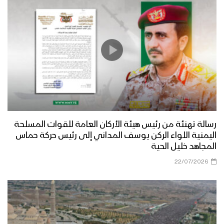
العاصمة إلى المرابطين في جبهة حريب
مأرب – زيارة عيدية إلى المجاهدين
المرابطين في جبهة العبدية
مأرب – أجواء عيد الفطر المبارك في جبهة
الأقشع
رسالة تهنئة من رئيس هيئة الأركان العامة للقوات المسلحة
مأرب – أجواء عيد الفطر المبارك في جبهة
اليمنية اللواء الركن يوسف المداني إلى رئيس حركة حماس
الجدفر
المجاهد خليل الحية
22/07/2026
عسير – زيارة عيدية لأبناء ووجهاء منطقة
الصحن وقحزة وآل الصيفي وضحيان
للمرابطين في جبهة عسير