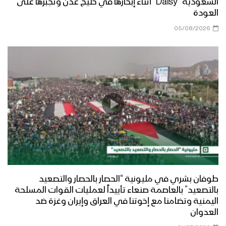
السعودية “Daisy” أثناء إبحارها في خليج عدن وتجبرها على
العودة
البيضاء – زيارة عيدية من قيادة المنطقة
05/08/2026
العسكرية السابعة إلى جبهة مسورة
البيضاء – زيارة عيدية لمحافظ المحافظة
الى محور ناطع
البيضاء – زيارة عيدية للجنة الثقافية إلى
المرابطين في جبهة ذي ناعم
طوفان بشري في مليونية “الحصار بالحصار والتصعيد
مأرب – زيارة عيدية لمحافظ المحافظة
بالتصعيد” بالعاصمة صنعاء تأييداً لعمليات القوات المسلحة
ووزير النفط والمعادن ومسؤول التعبئة
اليمنية وتضامنا مع إخوتنا في العراق وإيران وغزة ضد
العامة بالمحافظة الى المرابطين في
العدوان
جبهات مأرب