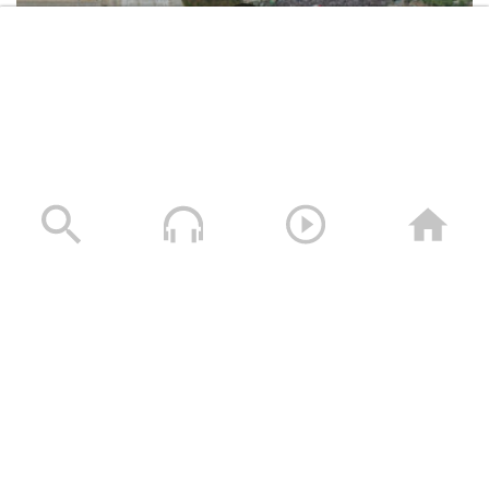
عسير – زيارات وقافلة عيدية من مكتب
الرئاسة وهيئة الاوقاف ووزارة التربية
والتعليم الى المرابطين في جبهتي باقم
وابواب الحديد
حجة – مقابلات ورسائل عيدية للمجاهدين
المرابطين في جبهة بني حسن
حشود غير مسبوقة في مليونية “جمعة التحذير والنفير”
العاصمة صنعاء ومختلف المحافظات – 3 صفر 1448هـ | 17
تعز – زيارة عيدية لأبناء مديرية جهران ومدير
يوليو 2026م
المديرية إلى المرابطين في جبهة البرح
17/07/2026
تعز – زيارة عيدية لمحافظي تعز والضالع
إلى المرابطين في جبهات تعز
تعز – زيارة عيدية لأبناء ومشائخ مديريتي
الحداء ومغرب عنس إلى المرابطين في