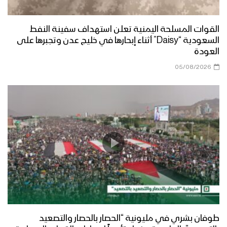
البيضاء – زيارة عيدية من قيادة المنطقة
القوات المسلحة اليمنية تعلن استهداف سفينة النفط
العسكرية السابعة إلى جبهة مسورة
السعودية “Daisy” أثناء إبحارها في خليج عدن وتجبرها على
العودة
05/08/2026
البيضاء – زيارة عيدية لمحافظ المحافظة
الى محور ناطع
البيضاء – زيارة عيدية للجنة الثقافية إلى
المرابطين في جبهة ذي ناعم
مأرب – زيارة عيدية لمحافظ المحافظة
ووزير النفط والمعادن ومسؤول التعبئة
العامة بالمحافظة الى المرابطين في
جبهات مأرب
طوفان بشري في مليونية “الحصار بالحصار والتصعيد