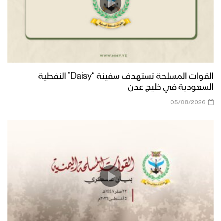
الجوف – زيارة عيدية لقائد محور المرازيق
إلى اللواء 171 واللواء 207
جيزان- مقابلات عيدية للمرابطين في محور
رازح
القوات المسلحة تستهدف سفينة “Daisy” النفطية
السعودية في خليج عدن
تعز – زيارة عيدية لأبناء ومشائخ ومدراء
05/08/2026
مديريات المربع الغربي إلى المرابطين في
جبهات تعز
البيضاء – زيارة عيدية من قيادة المنطقة
العسكرية السابعة للمجاهدين في اللواء 11
في محور الزاهر وذي ناعم
البيضاء – زيارة عيدية من قيادة المنطقة
العسكرية السابعة الى محور مكيراس