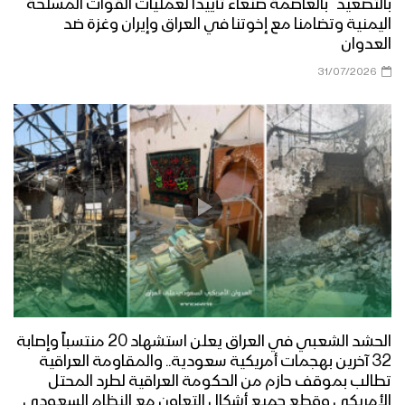
بالتصعيد” بالعاصمة صنعاء تأييداً لعمليات القوات المسلحة
مأرب – مقابلات ورسائل المجاهدين
اليمنية وتضامنا مع إخوتنا في العراق وإيران وغزة ضد
المرابطين في جبهة رغوان بمناسبة عيد
العدوان
الفطر المبارك
31/07/2026
مأرب – قصيدة شعرية لأحد المجاهدين
المرابطين في جبهات مأرب
مأرب – زيارة عيدية لقبائل بني حشيش الى
جبهة الجدفر
مأرب – قصيدة شعرية لأحد المجاهدين
بمناسبة عيد الفطر المبارك ودعما
للمقاومة الفلسطينية
الحشد الشعبي في العراق يعلن استشهاد 20 منتسباً وإصابة
32 آخرين بهجمات أمريكية سعودية.. والمقاومة العراقية
مأرب – زيارة عيدية لعدد من قيادات الدعم
تطالب بموقف حازم من الحكومة العراقية لطرد المحتل
والإسناد ووكلاء مؤسسة المياه بأمانة
الأمريكي وقطع جميع أشكال التعاون مع النظام السعودي