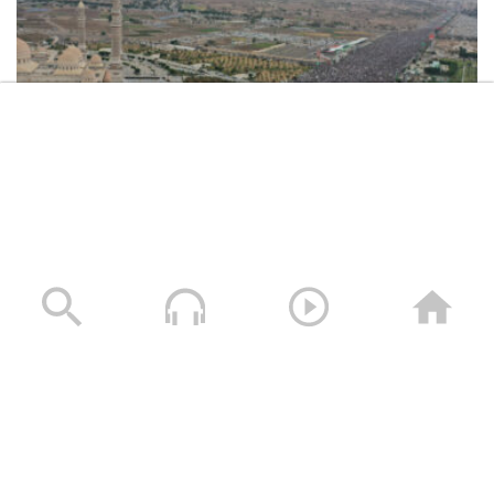
عسير – زيارات وقافلة عيدية من مكتب
الرئاسة وهيئة الاوقاف ووزارة التربية
والتعليم الى المرابطين في جبهتي باقم
وابواب الحديد
حجة – مقابلات ورسائل عيدية للمجاهدين
المرابطين في جبهة بني حسن
تعز – زيارة عيدية لأبناء مديرية جهران ومدير
المديرية إلى المرابطين في جبهة البرح
حشود غير مسبوقة في مليونية “جمعة التحذير والنفير”
العاصمة صنعاء ومختلف المحافظات – 3 صفر 1448هـ | 17
يوليو 2026م
تعز – زيارة عيدية لمحافظي تعز والضالع
17/07/2026
إلى المرابطين في جبهات تعز
تعز – زيارة عيدية لأبناء ومشائخ مديريتي
الحداء ومغرب عنس إلى المرابطين في