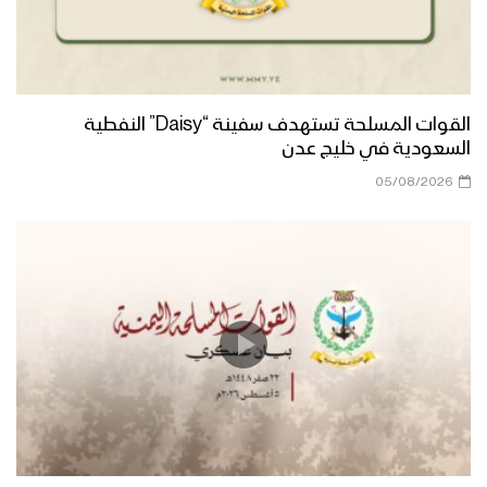
الجوف – زيارة عيدية لقائد محور المرازيق
إلى اللواء 171 واللواء 207
جيزان- مقابلات عيدية للمرابطين في محور
القوات المسلحة تستهدف سفينة “Daisy” النفطية
رازح
السعودية في خليج عدن
05/08/2026
تعز – زيارة عيدية لأبناء ومشائخ ومدراء
مديريات المربع الغربي إلى المرابطين في
جبهات تعز
البيضاء – زيارة عيدية من قيادة المنطقة
العسكرية السابعة للمجاهدين في اللواء 11
في محور الزاهر وذي ناعم
البيضاء – زيارة عيدية من قيادة المنطقة
العسكرية السابعة الى محور مكيراس