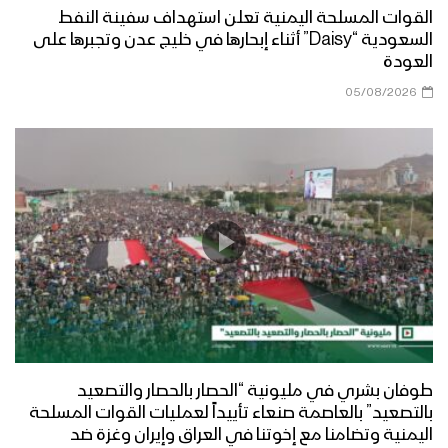
القوات المسلحة اليمنية تعلن استهداف سفينة النفط
السعودية “Daisy” أثناء إبحارها في خليج عدن وتجبرها على
البيضاء – زيارة عيدية من قيادة المنطقة
العودة
العسكرية السابعة إلى جبهة مسورة
05/08/2026
البيضاء – زيارة عيدية لمحافظ المحافظة
الى محور ناطع
البيضاء – زيارة عيدية للجنة الثقافية إلى
المرابطين في جبهة ذي ناعم
مأرب – زيارة عيدية لمحافظ المحافظة
ووزير النفط والمعادن ومسؤول التعبئة
طوفان بشري في مليونية “الحصار بالحصار والتصعيد
العامة بالمحافظة الى المرابطين في
بالتصعيد” بالعاصمة صنعاء تأييداً لعمليات القوات المسلحة
جبهات مأرب
اليمنية وتضامنا مع إخوتنا في العراق وإيران وغزة ضد