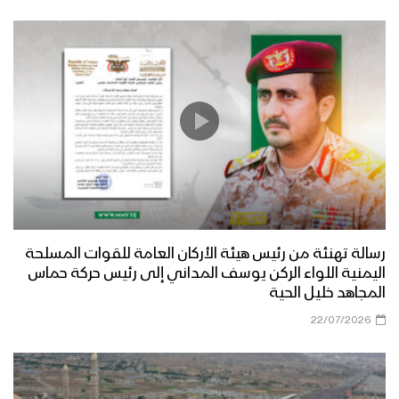
العاصمة إلى المرابطين في جبهة حريب
مأرب – زيارة عيدية إلى المجاهدين
المرابطين في جبهة العبدية
مأرب – أجواء عيد الفطر المبارك في جبهة
الأقشع
مأرب – أجواء عيد الفطر المبارك في جبهة
الجدفر
رسالة تهنئة من رئيس هيئة الأركان العامة للقوات المسلحة
اليمنية اللواء الركن يوسف المداني إلى رئيس حركة حماس
المجاهد خليل الحية
عسير – زيارة عيدية لأبناء ووجهاء منطقة
22/07/2026
الصحن وقحزة وآل الصيفي وضحيان
للمرابطين في جبهة عسير