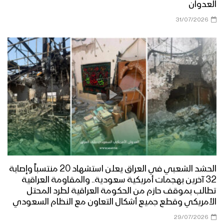
مأرب – مقابلات ورسائل المجاهدين
العدوان
المرابطين في جبهة رغوان بمناسبة عيد
31/07/2026
الفطر المبارك
مأرب – قصيدة شعرية لأحد المجاهدين
المرابطين في جبهات مأرب
مأرب – زيارة عيدية لقبائل بني حشيش الى
جبهة الجدفر
مأرب – قصيدة شعرية لأحد المجاهدين
بمناسبة عيد الفطر المبارك ودعما
الحشد الشعبي في العراق يعلن استشهاد 20 منتسباً وإصابة
للمقاومة الفلسطينية
32 آخرين بهجمات أمريكية سعودية.. والمقاومة العراقية
تطالب بموقف حازم من الحكومة العراقية لطرد المحتل
الأمريكي وقطع جميع أشكال التعاون مع النظام السعودي
مأرب – زيارة عيدية لعدد من قيادات الدعم
والإسناد ووكلاء مؤسسة المياه بأمانة
29/07/2026