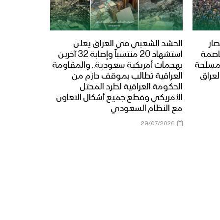
جيزان- مقابلات عيدية
للمرابطين في محور رازح
ار
الحشد الشعبي في العراق يعلن
عاصمة
استشهاد 20 منتسباً وإصابة 32 آخرين
تعز – زيارة عيدية لأبناء ومشائخ
المسلحة
بهجمات أمريكية سعودية.. والمقاومة
ومدراء مديريات المربع الغربي
لعراق
العراقية تطالب بموقف حازم من
إلى المرابطين في جبهات تعز
الحكومة العراقية لطرد المحتل
الأمريكي وقطع جميع أشكال التعاون
البيضاء – زيارة عيدية من قيادة
مع النظام السعودي
المنطقة العسكرية السابعة
29/07/2026
للمجاهدين في اللواء 11 في
محور الزاهر وذي ناعم
البيضاء – زيارة عيدية من قيادة
المنطقة العسكرية السابعة
الى محور مكيراس
البيضاء – زيارة عيدية من قيادة
المنطقة العسكرية السابعة