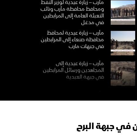
مأرب – زيارة عيدية لوزير النفط
ومحافظ محافظة مأرب ونائب
التعبئة العامة إلى المرابطين
في مدغل
مأرب – زيارة عيدية لمحافظ
محافظة صنعاء إلى المرابطين
في جبهات مارب
مأرب – زيارة عيدية إلى
المجاهدين ورسائل المرابطين
في جبهة العبدية
مأرب – مقابلات ورسائل
المرابطين في جبهات مدغل
بمناسبة عيد الفطر المبارك
ن في جبهة البرح
صعدة – زيارة وقافلة عيدية من
قبائل آل سالم إلى المجاهدين