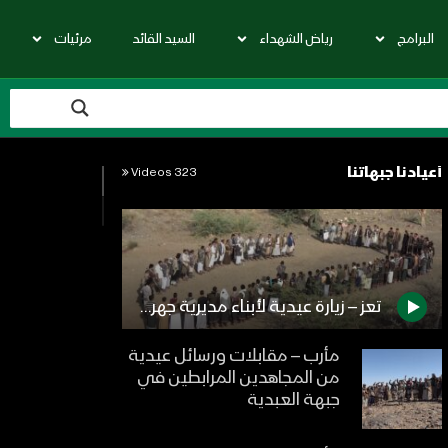
البرامج
رياض الشهداء
السيد القائد
مرئيات
أعيادنا جبهاتنا
323 Videos
تعز – زيارة عيدية لأبناء مديرية جهران ومدير المديرية إلى المرابطين في جبهة البرح
مأرب – مقابلات ورسائل عيدية
من المجاهدين المرابطين في
جبهة العبدية