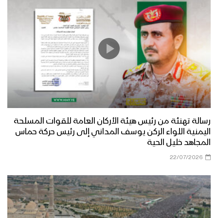
العاصمة إلى المرابطين في جبهة حريب
مأرب – زيارة عيدية إلى المجاهدين
المرابطين في جبهة العبدية
مأرب – أجواء عيد الفطر المبارك في جبهة
الأقشع
رسالة تهنئة من رئيس هيئة الأركان العامة للقوات المسلحة
مأرب – أجواء عيد الفطر المبارك في جبهة
اليمنية اللواء الركن يوسف المداني إلى رئيس حركة حماس
الجدفر
المجاهد خليل الحية
22/07/2026
عسير – زيارة عيدية لأبناء ووجهاء منطقة
الصحن وقحزة وآل الصيفي وضحيان
للمرابطين في جبهة عسير