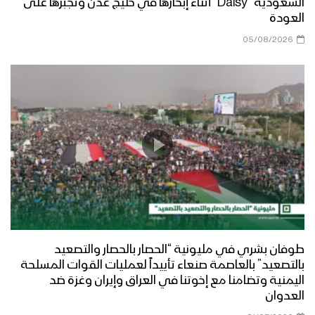
السعودية “Daisy” أثناء إبحارها في خليج عدن وتجبرها على
العودة
البيضاء – زيارة عيدية من قيادة المنطقة
05/08/2026
العسكرية السابعة إلى جبهة مسورة
البيضاء – زيارة عيدية لمحافظ المحافظة
الى محور ناطع
البيضاء – زيارة عيدية للجنة الثقافية إلى
المرابطين في جبهة ذي ناعم
طوفان بشري في مليونية “الحصار بالحصار والتصعيد
مأرب – زيارة عيدية لمحافظ المحافظة
بالتصعيد” بالعاصمة صنعاء تأييداً لعمليات القوات المسلحة
ووزير النفط والمعادن ومسؤول التعبئة
اليمنية وتضامنا مع إخوتنا في العراق وإيران وغزة ضد
العامة بالمحافظة الى المرابطين في
العدوان
جبهات مأرب