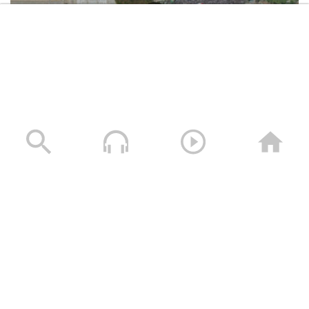
عسير – زيارات وقافلة عيدية من مكتب
الرئاسة وهيئة الاوقاف ووزارة التربية
والتعليم الى المرابطين في جبهتي باقم
وابواب الحديد
حجة – مقابلات ورسائل عيدية للمجاهدين
المرابطين في جبهة بني حسن
حشود غير مسبوقة في مليونية “جمعة التحذير والنفير”
العاصمة صنعاء ومختلف المحافظات – 3 صفر 1448هـ | 17
تعز – زيارة عيدية لأبناء مديرية جهران ومدير
يوليو 2026م
المديرية إلى المرابطين في جبهة البرح
17/07/2026
تعز – زيارة عيدية لمحافظي تعز والضالع
إلى المرابطين في جبهات تعز
تعز – زيارة عيدية لأبناء ومشائخ مديريتي
الحداء ومغرب عنس إلى المرابطين في