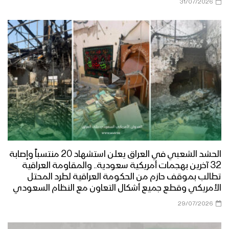
31/07/2026
مأرب – مقابلات ورسائل المجاهدين
المرابطين في جبهة رغوان بمناسبة عيد
الفطر المبارك
مأرب – قصيدة شعرية لأحد المجاهدين
المرابطين في جبهات مأرب
مأرب – زيارة عيدية لقبائل بني حشيش الى
جبهة الجدفر
الحشد الشعبي في العراق يعلن استشهاد 20 منتسباً وإصابة
مأرب – قصيدة شعرية لأحد المجاهدين
32 آخرين بهجمات أمريكية سعودية.. والمقاومة العراقية
بمناسبة عيد الفطر المبارك ودعما
تطالب بموقف حازم من الحكومة العراقية لطرد المحتل
للمقاومة الفلسطينية
الأمريكي وقطع جميع أشكال التعاون مع النظام السعودي
29/07/2026
مأرب – زيارة عيدية لعدد من قيادات الدعم
والإسناد ووكلاء مؤسسة المياه بأمانة