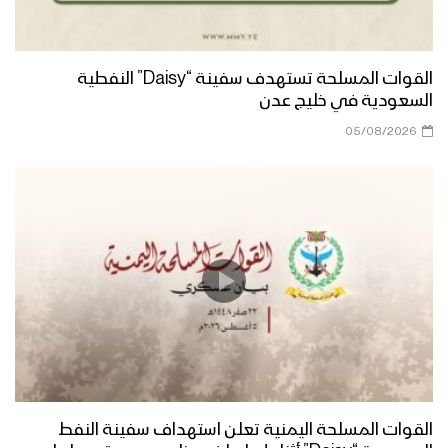
الجوف – زيارة عيدية لقائد محور المرازيق
إلى اللواء 171 واللواء 207
القوات المسلحة تستهدف سفينة “Daisy” النفطية
السعودية في خليج عدن
جيزان- مقابلات عيدية للمرابطين في محور
رازح
05/08/2026
تعز – زيارة عيدية لأبناء ومشائخ ومدراء
مديريات المربع الغربي إلى المرابطين في
جبهات تعز
البيضاء – زيارة عيدية من قيادة المنطقة
العسكرية السابعة للمجاهدين في اللواء 11
في محور الزاهر وذي ناعم
البيضاء – زيارة عيدية من قيادة المنطقة
العسكرية السابعة الى محور مكيراس
القوات المسلحة اليمنية تعلن استهداف سفينة النفط