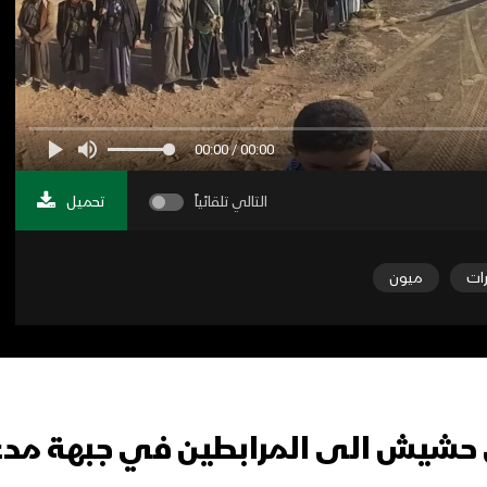
00:00 / 00:00
التالي تلقائياً
تحميل
رات
ميون
بني حشيش الى المرابطين في جبهة مد