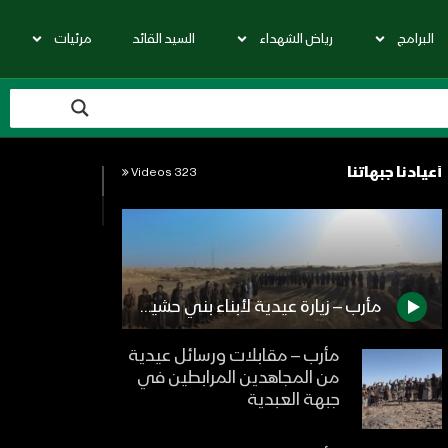
البرامج
رياض الشهداء
السيد القائد
مرئيات
أعيادنا جبهاتنا
323 Videos
مأرب – زيارة عيدية لأبناء بني حشيش الى المرابطين في جبهة مدغل
مأرب – مقابلات ورسائل عيدية
من المجاهدين المرابطين في
جبهة العبدية