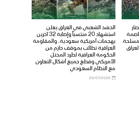
جيزان- مقابلات عيدية
للمرابطين في محور رازح
ار
الحشد الشعبي في العراق يعلن
عاصمة
استشهاد 20 منتسباً وإصابة 32 آخرين
تعز – زيارة عيدية لأبناء ومشائخ
المسلحة
بهجمات أمريكية سعودية.. والمقاومة
ومدراء مديريات المربع الغربي
لعراق
العراقية تطالب بموقف حازم من
إلى المرابطين في جبهات تعز
الحكومة العراقية لطرد المحتل
الأمريكي وقطع جميع أشكال التعاون
البيضاء – زيارة عيدية من قيادة
مع النظام السعودي
المنطقة العسكرية السابعة
29/07/2026
للمجاهدين في اللواء 11 في
محور الزاهر وذي ناعم
البيضاء – زيارة عيدية من قيادة
المنطقة العسكرية السابعة
الى محور مكيراس
البيضاء – زيارة عيدية من قيادة
المنطقة العسكرية السابعة