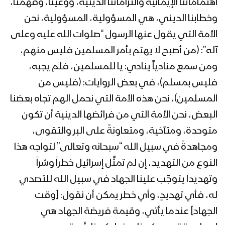
اهتماماتنا الإيمانية والتزاماتنا الدينية، ووعينا، وفهمنا،
وخطابنا الديني، هي المسؤولية، المسؤولية، نحن
الأمة التي يقول عنها الرسول “صلوات الله عليه وعلى
كليب القدس مسعانا | عبد السلام القحوم
& أيمن قاطه – 1443هـ
آله”: (من أصبح لا يهتم بأمر المسلمين فليس منهم،
ومن سمع منادياً ينادي: يا للمسلمين، فلم يجبه،
فليس بمسلم)، في بعض الروايات: (فليس من
مونتاج زامل ياقدس جاك الفتح – عيسى
المسلمين)، نحن هذه الأمة التي نحمل الهم تجاه بعضنا
الليث – 1443هـ
البعض، نحن الأمة التي من فرائضها الدينية أن تكون
متوحدة، ومتآخية، ومتعاونةً على البر والتقوى،
كلمة السيد عبد الملك بدر الدين الحوثي
ومجاهدةً في سبيل الله “سبحانه وتعالى” لتواجه هذا
ضمن كلمات قادة محور الجهاد والمقاومة
في منبر القدس1443هــ
النوع من التهديد، إن لم تمثِّل إسرائيل خطراً وشراً
وتهديداً يتوجّب علينا الجهاد في سبيل الله للتصدي
نشيد محور الجهاد والمقاومة | فرقة أنصار
له، فأي تهديدٍ، وأي خطر يمكن أن نقول: [وقت
الله – الاعلام الحربي اليمني 1443هـ
الجهاد] عندما يأتي، وقيمة فريضة الجهاد هي