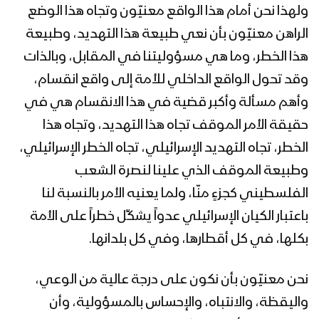
ولهذا نحن أمام هذا الواقع معنيّون وتجاه هذا الوضع
مونتاج زامل رمز الجهاد | عيسى الليث –
الراهن معنيّون بأن نعي طبيعة هذا التهديد، وطبيعة
1442هـ
هذا الخطر، وما هي مسؤوليتنا في المقابل، وبالذات
وقد تحول الواقع الداخلي للأمة إلى واقع انقسام،
بمسيرات جماهيرية كبرى: اليمن تحيي يوم
وأهم مسألة وأكبر قضية في هذا الانقسام هي في
القدس العالمي في 14 محافظة “على
حقيقة الأمر الموقف تجاه هذا التهديد، وتجاه هذا
العهد القدس أقرب”
الخطر، تجاه التهديد الإسرائيلي، تجاه الخطر الإسرائيلي،
كليب (محور القدس) أداء كوكبة من
وطبيعة الموقف الذي علينا لنصرة الشعب
منشدي “اليمن – إيران – لبنان – العراق –
الفلسطيني كجزءٍ منّا، ولما يعنيه الأمر بالنسبة لنا
فلسطين – سوريا”
باعتبار الكيان الإسرائيلي عدواً يشكِّل خطراً على الأمة
كلمة السيد عبدالملك بدرالدين الحوثي
بكلها، في كل أقطارها، وفي كل بلدانها.
بمناسبة يوم القدس العالمي 1442هـ
نحن معنيّون بأن نكون على درجة عالية من الوعي،
واليقظة، والانتباه، والإحساس بالمسؤولية، وأن
مونتاج نشيد يمانيون | فرقة أنصار الله –