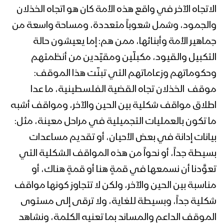
القدس العالمي – 1444
الاتجاه الآخر في واقع هذه الأمة كان هو اتجاه الخذلان
والجمود، وشمل شعوباً متعددة، ومساحة واسعة من
استعراض لوحدات من القوات البحرية في
جماهير الأمة وأبنائها، ممن هم: إما يعيشون حالة
ساحل الحديدة بمناسبة يوم القدس
العالمي – 1444
التكبيل والقيود، مكبلّين ومقيّدين من أنظمتهم
وحكوماتهم وزعاماتهم التي تبنّت هذا الموقف:
الجوف – رسائل المجاهدين المرابطين في
موقف الخذلان تجاه القضية الفلسطينية، ما عدا
جبهات الجوف بمناسبة يوم القدس
اطلاق مواقف شكلية بين الحين والآخر، ومواقف أشبه
العالمي – 1444هـ
ما تكون بالعمليات التجميلية في مراحل معينة، مثل:
كليب القدسُ عاصمة السماء – عبدالسلام
بيانات إدانة في بعض الأحيان، أو تقديم مساعدات
القحوم & علي العطار 1443هـ
بسيطة جداً، أو نحواً من هذه المواقف الشكلية التي
تعوَّدنا أن نسمعها في قمةٍ هنا أو قمةٍ هناك، أو
بمشاركة فصائل المقاومة الفلسطينية
مناسبة بين الحين والآخر، ولكن لا تتجاوز كونها مواقف
اليمن تحيي يوم القدس العالمي بمسيرات
شكلية جداً، وبسيطة للغاية، ولا ترقى إلى مستوى
حاشدة في 13 محافظة.. وتؤكد: “مصير
الموقف الداعم والمساند بما تعنيه الكلمة، ونشاهد
الكيان الإسرائيلي الموقّت إلى زوال”