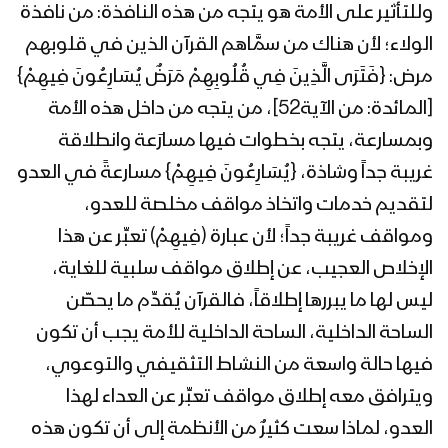
وللتأثير على الأمة هو يتجه من هذه النافذة: من نافذة
الولاء؛ لأن هناك من سمَّاهم القرآن الذين في قلوبهم
نشيد الى القدس – فرقة أنصار الله
مرض: {فَتَرَى الَّذِينَ فِي قُلُوبِهِمْ مَرَضٌ يُسَارِعُونَ فِيهِمْ}
[المائدة: من الآية52]، من يتجه من داخل هذه الأمة
وبمسارعة، يتجه بخطوات فيها مسارَعة وانطلاقة
كلمة السيد القائد عبدالملك بدرالدين
الحوثي بمناسبة يوم القدس العالمي 23
غريبة جداً وشاذة، {يُسَارِعُونَ فِيهِمْ} مسارعةً في العدو
رمضان 1439هـ
لتقديم خدمات واتخاذ مواقف مخلصة للعدو،
ومواقف غريبة جداً؛ لأن عبارة (فِيهِمْ) تعبِّر عن هذا
نشيد القدس موعدنا | فرقة أنصار الله
الإخلاص العجيب، عن إطلاق مواقف سلبية للغاية،
ليس لها ما يبررها إطلاقاً، فالقرآن يُقدِّم ما يحصّن
الساحة الداخلية، الساحة الداخلية للأمة يجب أن تكون
زامل إلى الأقصى توجهنا | عيسى الليث –
فيها حالة واسعة من النشاط التثقيفي والتوعوي،
1438هـ
ويترافق معه إطلاق مواقف تعبِّر عن العداء لهذا
العدو، لماذا سعت كثيرٌ من الأنظمة إلى أن تكون هذه
أصرخ يا قدس | فرقة أنصار الله