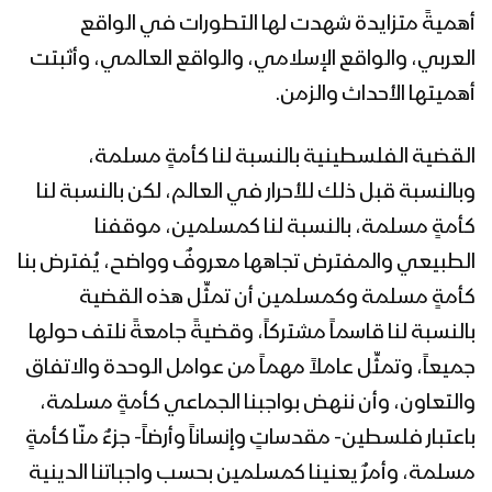
يوم القدس العالمي – القول السديد
أهميةً متزايدة شهدت لها التطورات في الواقع
1444هـ
العربي، والواقع الإسلامي، والواقع العالمي، وأثبتت
أهميتها الأحداث والزمن.
هتافات جند القدس | فرقة أنصار الله –
1444هـ
القضية الفلسطينية بالنسبة لنا كأمةٍ مسلمة،
وبالنسبة قبل ذلك للأحرار في العالم، لكن بالنسبة لنا
كأمةٍ مسلمة، بالنسبة لنا كمسلمين، موقفنا
حجة ــ مقابلات مع المجاهدين المرابطين
من جبهات حرض والجمارك بمناسبة يوم
الطبيعي والمفترض تجاهها معروفٌ وواضح، يُفترض بنا
القدس العالمي
كأمةٍ مسلمة وكمسلمين أن تمثِّل هذه القضية
بالنسبة لنا قاسماً مشتركاً، وقضيةً جامعةً نلتف حولها
جهادا مقدسا – القول السديد 1444هـ
جميعاً، وتمثِّل عاملاً مهماً من عوامل الوحدة والاتفاق
والتعاون، وأن ننهض بواجبنا الجماعي كأمةٍ مسلمة،
باعتبار فلسطين- مقدساتٍ وإنساناً وأرضاً- جزءٌ منّا كأمةٍ
مونتاج زامل محور الحق – عيسى الليث
مسلمة، وأمرٌ يعنينا كمسلمين بحسب واجباتنا الدينية
1444هـ