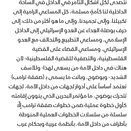
1442هـ
نتصدى لكل أشكال التآمر في الداخل في الساحة
الداخلية لنا كأمةٍ مسلمة، كل المساعي الرامية إلى
تكبيلنا، وإلى تجميدنا، وإلى ما هو أكثر من ذلك: إلى
كلمة السيد عبدالملك بدرالدين الحوثي
حرف بوصلة العِداء عن العدو الإسرائيلي إلى الداخل
خلال فعالية “المنبر الموحد” لإحياء يوم
القدس العالمي 23 رمضان 1442هـ
الإسلامي، ومساعي التطبيع والتحالف مع العدو
الإسرائيلي، ومساعي القضاء على القضية
مونتاج نشيد القدس ستعود | فرقة أنصار
الفلسطينية، والتصفية للقضية الفلسطينية؛ لأن
الله – فرقة إزار – 1442هـ
هناك في داخل الأمة من يسعى لهذا- وللأسف
الشديد- وبوضوح، وباتت ما يسمى بـ (صفقة ترامب)
كليب خندق واحد | كوكبة من منشدي –
تعتمد أساساً على أدوار لجهات من داخل الأمة، لجهات
فلسطين – اليمن – لبنان – 1442هـ
تتحرك بوضوح، ما مؤتمر البحرين الذي ينوون إقامته
كأول خطوة عملية ضمن خطوات صفقة ترامب إلَّا
ميادين الجهاد – الحلقة الثانية – مناسبة
سلسلة من سلسلات الخطوات العملية المنوطة
يوم القدس العالمي من جيزان
بأطراف من داخل الأمة، بأنظمة عربية وبحكام عرب