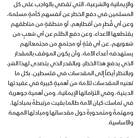
والإيمانية والشرعية، التي تقضي بالواجب على كل
المسلمين في دفع الخطر عن أنفسهم كأمةٍ مسلمة،
قوات اللواء الثامن حماية رئاسية تقيم
وعن أي قُطرٍ من أقطارهم، أو منطقةٍ من مناطقهم
مناورة “درع القدس” بحضور رئيس هيئة
الأركان وقائد المنطقة العسكرية الخامسة
يقتطعها الأعداء، وعن دفع الظلم عن أي شعبٍ من
شعوبهم، عن أي فئةٍ أو مجتمعٍ من مجتمعاتهم
الوعد الإلهي – القول السديد 1444هـ
يستهدفه أعداء الأمة، وأن يكون الموقف بالمقدار
الذي يدفع هذا الخطر، وبالقدر الذي يتصدى لهذا الشر،
وبالنظر أيضاً إلى المقدسات في فلسطين، بكل ما
جيزان – رسائل المجاهدين المرابطين في
تعنيه المقدسات للأمة من أهميةٍ كبيرة في عقيدتها
جبهة جيزان بمناسبة يوم القدس العالمي
الدينية، وفي التزاماتها الإيمانية، ومن أهمية جوهرية
1444هـ
في تماسك كيان الأمة طالما بقيت مرتبطةً بمبادئها،
نجران – مقابلات مع المجاهدين المرابطين
ومهتمةً ومتمحورةً حول مقدساتها ومبادئها المهمة
في جبهة نجران بمناسبة يوم القدس
والأساسية.
العالمي