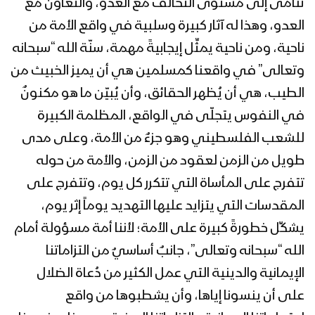
تنامى إلى مستوى التحالف مع العدو، والتعاون مع
القدس إنتماء وغاية – يوم القدس العالمي
العدو، وهذا له آثار كبيرة وسلبية في واقع الأمة من
– مع الله 1443هـ
ناحية، ومن ناحية يمثِّل إيجابيةً مهمة، سنّة الله “سبحانه
وتعالى” في واقعنا كمسلمين هي أن يميز الخبيث من
رسائل مجاهدو الجيش واللجان بمناسبة يوم
الطيب، هي أن يُظهر الحقائق، وأن يُبيّن ما هو مكنونٌ
القدس العالمي – مع الله 1443هـ
في النفوس يتجلّى في الواقع، المظلمة الكبيرة
للشعب الفلسطيني وهو جزءٌ من الأمة، وعلى مدى
كلمة قائد الثورة السيد عبدالملك بدرالدين
طويل من الزمن لعقود من الزمن، والأمة من حوله
الحوثي بمناسبة يوم القدس العالمي 27
تتفرج على المأساة التي تتكرر كل يوم، وتتفرج على
رمضان 1443هـ
المقدسات التي يتزايد عليها التهديد يوماً إثر يوم،
يشكِّل خطورةً كبيرة على الأمة؛ لأننا أمة مسؤولة أمام
كليب (أجيال القدس) –
#يوم_القدس_العالمي 1443هـ
الله “سبحانه وتعالى”، جانبٌ أساسيٌ من التزاماتنا
الإيمانية والدينية التي عمل الكثير من دُعاة الضلال
على أن ينسونا إياها، وأن يشطبوها من واقع
ميادين الجهاد – حلقة خاصة بمناسبة يوم
القدس العالمي من جبهات نجران