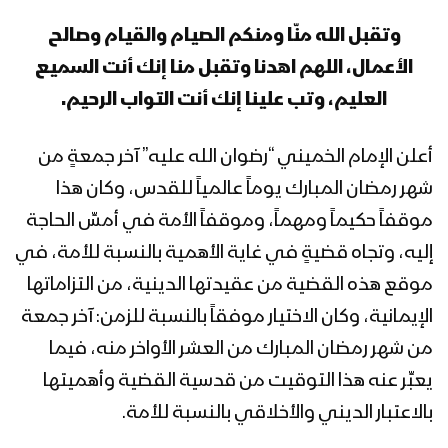
مأرب – رسائل المجاهدين المرابطين في
جبهة حريب بمناسبة يوم القدس العالمي
وتقبل الله منّا ومنكم الصيام والقيام وصالح
1444هـ
الأعمال، اللهم اهدنا وتقبل منا إنك أنت السميع
العليم، وتب علينا إنك أنت التواب الرحيم.
مأرب – رسائل المجاهدين المرابطين في
البلق الشرقي بمناسبة يوم القدس
العالمي 1444هـ
أعلن الإمام الخميني “رضوان الله عليه” آخر جمعةٍ من
شهر رمضان المبارك يوماً عالمياً للقدس، وكان هذا
نشيد لم تهوني – فرقة أنصار الله 1444هـ
موقفاً حكيماً ومهماً، وموقفاً الأمة في أمسِّ الحاجة
إليه، وتجاه قضيةٍ في غاية الأهمية بالنسبة للأمة، في
موقع هذه القضية من عقيدتها الدينية، من التزاماتها
عسير – رسائل المجاهدين المرابطين في
الإيمانية، وكان الاختيار موفقاً بالنسبة للزمن: آخر جمعة
محور باقم بمناسبة يوم القدس العالمي
من شهر رمضان المبارك من العشر الأواخر منه، فيما
يعبِّر عنه هذا التوقيت من قدسية القضية وأهميتها
الجوف – رسائل المجاهدين المرابطين في
بالاعتبار الديني والأخلاقي بالنسبة للأمة.
جبهة المرازيق بمناسبة يوم القدس