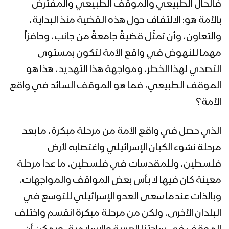
فالحال الطبيعي والموقف الطبيعي والمفترض
تعز – مقابلات مع المجاهدين المرابطين
في مقبنة والكدحة وكرش بمناسبة يوم
بالأمة هو: الالتفاف حول هذه القضية منذ البداية،
القدس العالمي
والتعاون، وأن تمثِّل قضيةً جامعةً من جانب، وحافزاً
مهماً للنهوض في واقع الأمة لتكون بمستوى
قضية القدس- كوكبة من المنشدين
1444هـ
التصدي لهذا الخطر، ومواجهة هذا التهديد، هذا هو
الموقف الطبيعي، فما هو الموقف السائد في واقع
الأمة؟
كيان مؤقت محتوم زواله – القول السديد
1444هـ
الذي حصل في واقع الأمة من مرحلة مبكرة، ما بعد
مرحلة نشوء الكيان الإسرائيلي واغتصابه لأرض
زامل محور الحق | عيسى الليث – 1444هـ
فلسطين، وللمقدسات في فلسطين، ما عدا مرحلة
معينة كان فيها لا بأس بعض المواقف والمواجهات،
وبالذات عندما سعى العدو الإسرائيلي للتوسع في
فلاشة 7 – استعراض لوحدات من القوات
البلدان الأخرى، ولكن من مرحلة مبكرة انقسم واختلف
البحرية في ساحل الحديدة بمناسبة يوم