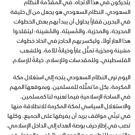
يتحركون في هذا الاتجاه، في المقدِّمة النظام
البيضاء – مقابلات مع المجاهدين في
السعودي، النظام السعودي هو يجعل من آل خليفة
قيفه بمناسبة يوم القدس العالمي
في البحرين قفازاً يحاول أن يبدأ بهم بعض الخطوات
المحرجة، والمخزية، والمُسيئة، والمُشينة؛ ليتقلدوا
هذا العار أولاً، وليكسر بهم الحاجز في اتخاذ خطوات
نجران – مقابلات مع المجاهدين في البقع
بمناسبة يوم القدس العالمي
مشينة ومخزية تمثِّل عاراً وخيانةً للأمة، وللشعب
الفلسطيني، وللمقدسات وللإسلام، خيانةً للإسلام.
نجران – مقابلات مع المجاهدين في محور
اليوم نرى النظام السعودي يتجه إلى استغلال مكة
الضهرة بمناسبة يوم القدس العالمي
وقدوم عيد الفطر المبارك
المكرمة، بكل ما تمثِّله للمسلمين، وبموقعها المهم
في الساحة الإسلامية فيما تعنيه لنا كمسلمين،
ميادين الجهاد – الحلقة الأولى- بمناسبة
والاستغلال السياسي لمكة المكرمة للانطلاقة منها
يوم القدس العالمي 1441هـ
في تبنّي مواقف يريد أن يفرضها على الجميع، وكلها
تصب في إطار حرف بوصة العداء إلى الداخل الإسلامي،
كليب الله مولانا | عبدالسلام القحوم &