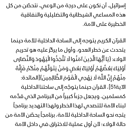
الله – 1440هـ
إسرائيل، أن نكون على درجة من الوعي، نتحصّن من كل
هذه المساعي الشيطانية والتضليلية والنفاقية
الخطيرة على الأمة.
جولة في جبهة صرواح بمناسبة يوم
القدس العالمي 30- 5- 2019
القرآن الكريم يتوجه إلى الساحة الداخلية للأمة حينما
يتحدث عن خطر العدو، وأول ما يركِّز عليه هو تحريم
البيضاء – مقابلات للمجاهدين من جبهة
الولاء: {يَا أَيُّهَا الَّذِينَ آمَنُوا لَا تَتَّخِذُوا الْيَهُودَ وَالنَّصَارَى
ناطع بمناسبة يوم القدس العالمي
أَوْلِيَاءَ بَعْضُهُمْ أَوْلِيَاءُ بَعْضٍ وَمَنْ يَتَوَلَّهُمْ مِنْكُمْ فَإِنَّهُ
مِنْهُمْ إِنَّ اللَّهَ لَا يَهْدِي الْقَوْمَ الظَّالِمِينَ}[المائدة:
كليب القدس الآن | فرقة أنصار الله / فرقة
الآية51]، القرآن حينما يتوجّه إلى ساحتنا الداخلية
أمجاد لبنان – 1440هـ
كمسلمين، ويجعل جزءاً كبيراً من البرنامج الذي قدَّمه
لبناء الأمة للتصدي لهذا الخطر ولهذا التهديد برنامجاً
زامل القدس موعدنا | عيسى الليث 1439هـ
يتجه نحو الساحة الداخلية للأمة، برنامجاً يحصّن الأمة من
حالة الولاء؛ لأن أول عملية للاختراق في داخل الأمة