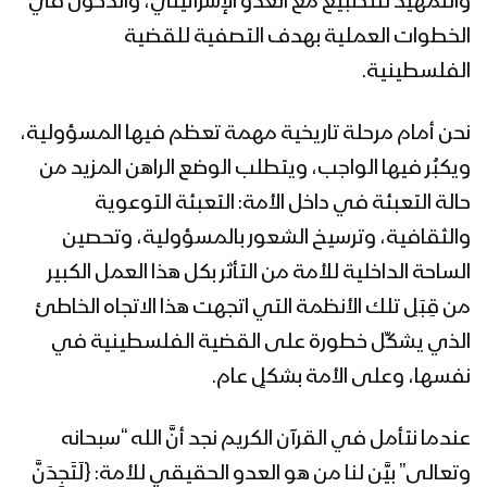
والتمهيد للتطبيع مع العدو الإسرائيلي، والدخول في
عيسى الليث – 1441هـ
الخطوات العملية بهدف التصفية للقضية
الفلسطينية.
كلمة قائد الثورة السيد عبدالملك بدر الدين
الحوثي بمناسبة يوم القدس العالمي
نحن أمام مرحلة تاريخية مهمة تعظم فيها المسؤولية،
1441هـ
ويكبُر فيها الواجب، ويتطلب الوضع الراهن المزيد من
حالة التعبئة في داخل الأمة: التعبئة التوعوية
زامل وعد الآخرة | عيسى الليث – 1441هـ
والثقافية، وترسيخ الشعور بالمسؤولية، وتحصين
الساحة الداخلية للأمة من التأثر بكل هذا العمل الكبير
من قِبَلِ تلك الأنظمة التي اتجهت هذا الاتجاه الخاطئ
كلمة السيد القائد عبدالملك بدرالدين
الحوثي في مهرجان قادة محور المقاومة
الذي يشكِّل خطورة على القضية الفلسطينية في
بمناسبة يوم القدس العالمي 1441هـ
نفسها، وعلى الأمة بشكلٍ عام.
حلقة خاصة عن يوم القدس العالمي مع
عندما نتأمل في القرآن الكريم نجد أنَّ الله “سبحانه
رئيس الوفد الوطني الأستاذ محمد عبد
السلام
وتعالى” بيَّن لنا من هو العدو الحقيقي للأمة: {لَتَجِدَنَّ