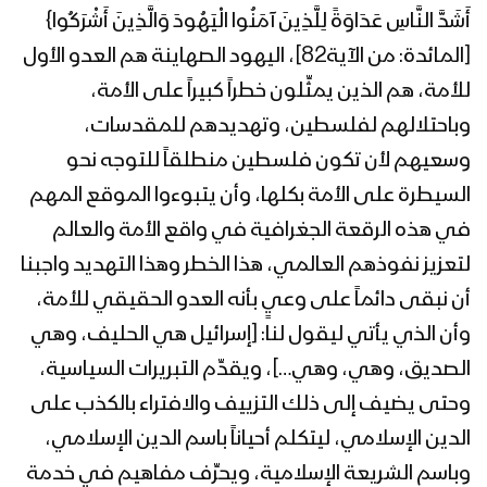
أَشَدَّ النَّاسِ عَدَاوَةً لِلَّذِينَ آمَنُوا الْيَهُودَ وَالَّذِينَ أَشْرَكُوا}
كليب وحدة الموقف | اليمن – لبنان –
[المائدة: من الآية82]، اليهود الصهاينة هم العدو الأول
فلسطين – العراق – إيران – 1441 هـ
للأمة، هم الذين يمثِّلون خطراً كبيراً على الأمة،
وباحتلالهم لفلسطين، وتهديدهم للمقدسات،
ميادين الجهاد – حلقة خاصة بمناسبة ذكرى
وسعيهم لأن تكون فلسطين منطلقاً للتوجه نحو
استشهاد الامام علي ويوم القدس
السيطرة على الأمة بكلها، وأن يتبوءوا الموقع المهم
العالمي وأجواء رمضان في الحديدة
في هذه الرقعة الجغرافية في واقع الأمة والعالم
زامل فلسطين – عيسى الليث – 1441هـ
لتعزيز نفوذهم العالمي، هذا الخطر وهذا التهديد واجبنا
أن نبقى دائماً على وعيٍ بأنه العدو الحقيقي للأمة،
وأن الذي يأتي ليقول لنا: [إسرائيل هي الحليف، وهي
الصديق، وهي، وهي…]، ويقدِّم التبريرات السياسية،
مونتاج نشيد وعد الآخرة | فرقة أنصار الله –
1441هـ
وحتى يضيف إلى ذلك التزييف والافتراء بالكذب على
الدين الإسلامي، ليتكلم أحياناً باسم الدين الإسلامي،
وباسم الشريعة الإسلامية، ويحرِّف مفاهيم في خدمة
فلاشة والآتي لمزيد (قدس) | فرقة أنصار