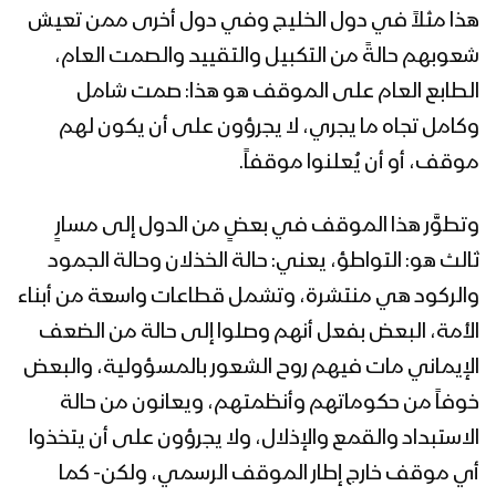
هذا مثلاً في دول الخليج وفي دول أخرى ممن تعيش
مأرب – رسائل ومقابلات مع المجاهدين
بمناسبة يوم القدس العالمي
شعوبهم حالةً من التكبيل والتقييد والصمت العام،
الطابع العام على الموقف هو هذا: صمت شامل
وكامل تجاه ما يجري، لا يجرؤون على أن يكون لهم
تعز – مقابلات مع ابطال الجيش و اللجان
الشعبية من المحور الغربي بمناسبة يوم
موقف، أو أن يُعلنوا موقفاً.
القدس العالمي
وتطوَّر هذا الموقف في بعضٍ من الدول إلى مسارٍ
الجوف – رسائل المجاهدين من جبهة
ثالث هو: التواطؤ، يعني: حالة الخذلان وحالة الجمود
المرازيق بمناسبة يوم القدس العالمي
والركود هي منتشرة، وتشمل قطاعات واسعة من أبناء
الأمة، البعض بفعل أنهم وصلوا إلى حالة من الضعف
عسير – رسائل المجاهدين من جبهات عسير
الإيماني مات فيهم روح الشعور بالمسؤولية، والبعض
بمناسبة يوم القدس العالمي 1443هـ
خوفاً من حكوماتهم وأنظمتهم، ويعانون من حالة
الاستبداد والقمع والإذلال، ولا يجرؤون على أن يتخذوا
تعز – رسائل ومقابلات مع المجاهدين
أي موقف خارج إطار الموقف الرسمي، ولكن- كما
بمناسبة يوم القدس العالمي