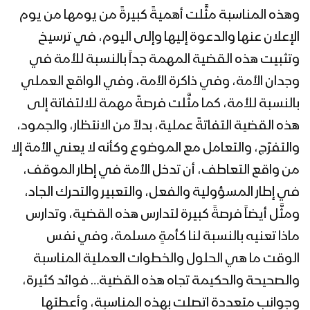
العالمي
وهذه المناسبة مثَّلت أهميةً كبيرةً من يومها من يوم
الإعلان عنها والدعوة إليها وإلى اليوم، في ترسيخ
الجوف – رسائل المجاهدين المرابطين في
محور المرازيق بمناسبة يوم القدس
وتثبيت هذه القضية المهمة جداً بالنسبة للأمة في
العالمي
وجدان الأمة، وفي ذاكرة الأمة، وفي الواقع العملي
بالنسبة للأمة، كما مثَّلت فرصةً مهمة للالتفاتة إلى
تعز – رسائل المجاهدين المرابطين من جبهة
مقبنة بمناسبة يوم القدس العالمي
هذه القضية التفاتةً عملية، بدلاً من الانتظار، والجمود،
والتفرّج، والتعامل مع الموضوع وكأنه لا يعني الأمة إلا
من واقع التعاطف، أن تدخل الأمة في إطار الموقف،
نشيد عاد يوم القدس – فرقة وعد الله
في إطار المسؤولية والفعل، والتعبير والتحرك الجاد،
1444هـ
ومثَّل أيضاً فرصةً كبيرة لتدارس هذه القضية، وتدارس
ماذا تعنيه بالنسبة لنا كأمةٍ مسلمة، وفي نفس
خوف الصهاينة – القول السديد 1444هـ
الوقت ما هي الحلول والخطوات العملية المناسبة
والصحيحة والحكيمة تجاه هذه القضية… فوائد كثيرة،
وجوانب متعددة اتصلت بهذه المناسبة، وأعطتها