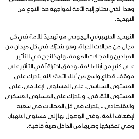
1442هـ
وهذا الذي تحتاج إليه الأمة لمواجهة هذا النوع من
التهديد.
القدس أقرب – القول السديد – 1442هـ
التهديد الصهيوني اليهودي هو تهديدٌ للأمة في كل
مجالٍ من مجالات الحياة، وهو يتحرّك في كل ميدان من
قصيدة (نداء القدس) الشاعر أبو صالح
الميادين والمجالات المهمة، ولهذا نجح في التأثير
الغراسي – الإعلام الحربي 1442هـ
على كثيرٍ من أبناء الأمة، وحقق اختراقاً في التأثير على
موقف قطاعٍ واسع من أبناء الأمة؛ لأنه يتحرك على
المستوى السياسي، على المستوى الإعلامي، على
ميادين الجهاد – حلقة خاصة بمناسبة يوم
القدس العالمي من جيزان
المستوى الثقافي، ويتحرّك على المستوى العسكري
والاقتصادي… يتحرك في كل المجالات في سعيه
لإضعاف الأمة، وفي الوصول بها إلى مستوى الانهيار،
ميادين الجهاد – حلقة خاصة بمناسبة يوم
القدس العالمي من جبهة الساحل الغربي
وفي تفكيكها وضربها من الداخل ضربةً قاضية.