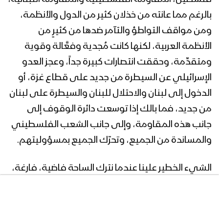
بالرغم مما عانته من خذلان كثير من الدول والأنظمة،
ومن مواقف التواطؤ والتآمر ضدها من كثيرٍ من
الأنظمة العربية، لكنها كانت مُجدية وفعَّالة وقوية
ومتقدِّمة، وحققت انتصارات كبيرة جداً، وعجز العدو
الإسرائيلي عن السيطرة من جديد على قطاع غزة، أو
الدخول إلى لبنان والاحتلال للبنان والسيطرة على لبنان
من جديد، فما بالك إذا توسعت دائرة الوقوف إلى
جانب هذه المقاومة، وإلى جانب الشعب الفلسطيني
والمساندة من الجميع، وتحرّك الجميع بمسؤوليتهم.
الشيء الخطير علينا عندما نترك الساحة فاضية، فارغة،
لا نشاط فيها كحالة تعبوية ضد إسرائيل، وبالهتاف
بالعداء لإسرائيل، بالتحرك الواسع لمقاطعة البضائع
الأمريكية والإسرائيلية؛ لأن هذا التحرك الواسع الذي