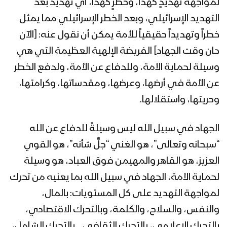
لمواجهة تهديدٍ كهذا، وخطرٍ كهذا، أي تهديد بعد
زامل ياقدس جاك الفتح – عيسى الليث
التهديد الإسرائيلي، وبعد الخطر الإسرائيلي مما يمثل
1443هـ
خطراً وتهديداً حقيقياً للأمة يمكن أن نقول عنه: [الآن
حان وقت الجهاد] الفريضة الإلهية العظيمة التي هي
الكيان المؤقت – فرقة أنصار الله 1443هـ
وسيلة لحماية الأمة، وللدفاع عن الأمة، ولدفع الخطر
عن الأمة في أرضها، وعرضها، ومقدساتها، وكرامتها،
وحريتها، واستقلالها.
كليب فلسطين | عيسى الليث – عبد
السلام القحوم – إبراهيم الجلال – 1442هـ
الجهاد في سبيل الله ليس وسيلةً للدفاع عن الله
“سبحانه وتعالى”، هو الغني “جلَّ شأنه”، هو القوي
العزيز، هو القاهر والمهيمن فوق العباد، هو وسيلة
ميادين الجهاد – مباركة انتصار المقاومة
لحماية الأمة، الجهاد في سبيل الله بما يعنيه من تحرك
الفلسطينية في معركة سيف القدس –
من جبهات الجوف
لمواجهة التهديد على كل المستويات: بالمال،
والنفس، والسلاح، والكلمة، وبالتحرك الاقتصادي،
زامل قضيتنا الأساسية | عيسى الليث
بالتحرك الإعلامي، بالتحرك الثقافي… بالتحرك الشامل،