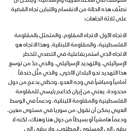
الموقف في ساحتنا العربية والإسلامية، ويمكن أن
القدس العالمي – 1444
نصنّف هذه الحالة من الانقسام والتباين تجاه القضية
على ثلاثة اتجاهات:
فلاشة 6 – استعراض لوحدات من القوات
البحرية في ساحل الحديدة بمناسبة يوم
القدس العالمي – 1444
الاتجاه الأول: الاتجاه المقاوم، والمتمثل بالمقاومة
الفلسطينية، والمقاومة اللبنانية، وهذا الاتجاه هو
فلاشة 5 – استعراض لوحدات من القوات
الاتجاه الذي استمر بفاعلية في التصدي للخطر
البحرية في ساحل الحديدة بمناسبة يوم
القدس العالمي – 1444
الإسرائيلي، والتهديد الإسرائيلي، والذي حدّ من توسع
هذا التهديد نحو البلدان الأخرى، والذي مثَّل خندقاً
كليب العهد الجديد – فرقة البدر بضحيان
أمامياً ومباشراً في وجه العدو، وحظي بدعمٍ من دول
1444هـ
محدودة، يعني من إيران كداعم رئيسي للمقاومة
الفلسطينية والمقاومة اللبنانية، ودعماً في الوسط
لحج – رسائل المجاهدين المرابطين في
العربي يمكن أن نقول: من سوريا في مستوى معين،
جبهة كرش بمناسبة يوم القدس العالمي
1444هـ
ودعماً هامشياً أو بسيطاً من دول هنا وهناك، لكنه لا
يرقى إلى المستوى المطلوب، ولا يرقى إلى