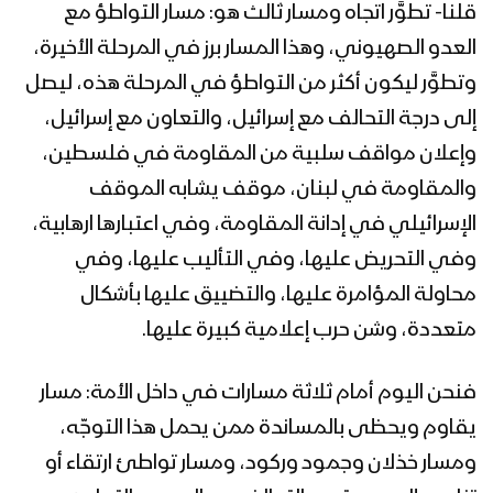
قلنا- تطوَّر اتجاه ومسار ثالث هو: مسار التواطؤ مع
العدو الصهيوني، وهذا المسار برز في المرحلة الأخيرة،
نجران – رسائل ومقابلات مع المجاهدين
وتطوَّر ليكون أكثر من التواطؤ في المرحلة هذه، ليصل
بمناسبة يوم القدس العالمي
إلى درجة التحالف مع إسرائيل، والتعاون مع إسرائيل،
وإعلان مواقف سلبية من المقاومة في فلسطين،
والمقاومة في لبنان، موقف يشابه الموقف
قضيتنا الأولى – يوم القدس العالمي – مع
الله 1443هـ
الإسرائيلي في إدانة المقاومة، وفي اعتبارها ارهابية،
وفي التحريض عليها، وفي التأليب عليها، وفي
محاولة المؤامرة عليها، والتضييق عليها بأشكال
وحدة الشعوب لمواجهة الخطر الإسرائيلي
– القول السديد 1443هـ
متعددة، وشن حرب إعلامية كبيرة عليها.
فنحن اليوم أمام ثلاثة مسارات في داخل الأمة: مسار
القدس هي المحور – يوم القدس العالمي
يقاوم ويحظى بالمساندة ممن يحمل هذا التوجّه،
– مع الله 1443هـ
ومسار خذلان وجمود وركود، ومسار تواطئ ارتقاء أو