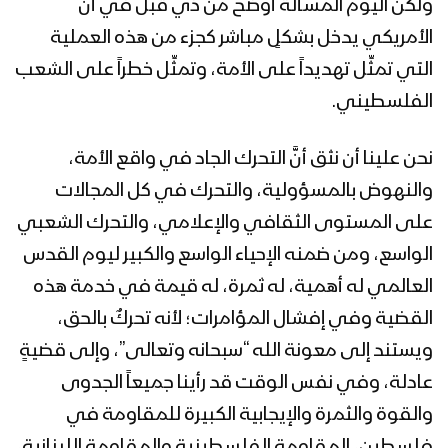
ولكن اليوم المسألة أوضح من ذي قبل في أن
الأمريكي يدخل بشكلٍ مباشر كجزء من هذه العملية
التي تمثِّل تهديداً على الأمة، وتمثِّل خطراً على الشعب
الفلسطيني.
نحن علينا أن نثق أنَّ التحرك الجاد في واقع الأمة،
والنهوض بالمسؤولية، والتحرك في كل المجالات
على المستوى الثقافي والإعلامي، والتحرك الشعبي
الواسع، ومن ضمنه الإحياء الواسع والكبير ليوم القدس
العالمي له أهمية، له ثمرة، له قيمة في خدمة هذه
القضية وفي إفشال المؤامرات؛ لأنه تحركٌ بالحق،
ويستند إلى معونة الله “سبحانه وتعالى”، وإلى قضيةٍ
عادلة، وفي نفس الوقت قد رأينا جميعاً الجدوى
والقوة والثمرة والإيجابية الكبيرة للمقاومة في
فلسطين، المقاومة الفلسطينية والمقاومة اللبنانية،