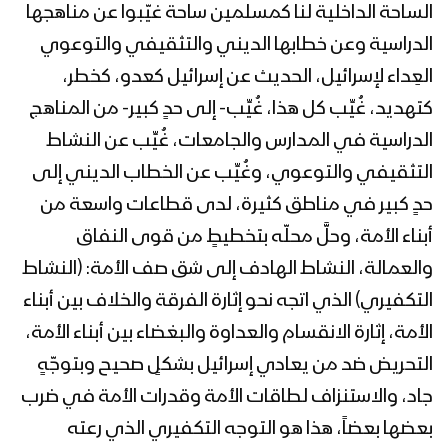
الساحة الداخلية لنا كمسلمين ساحة غيّبوا عن مناهجها
الدراسية وعن خطابها الديني والتثقيفي والتوعوي
العِداء لإسرائيل، الحديث عن إسرائيل كعدو، كخطر،
نشيد كفى قل لليهود كفى | فرقة أنصار
كتهديد، غُيِّب كل هذا، غُيِّب- إلى حدٍ كبير- من المناهج
الله
الدراسية في المدارس والجامعات، غُيِّب عن النشاط
التثقيفي والتوعوي، وغُيِّب عن الخطاب الديني إلى
حدٍ كبير في مناطق كثيرة، لدى قطاعات واسعة من
أبناء الأمة، وحلَّ محلّه بتخطيطٍ من قوى النفاق
والعمالة، النشاط الهادف إلى شق صف الأمة: (النشاط
التكفيري) الذي اتجه نحو إثارة الفرقة والخلاف بين أبناء
الأمة، إثارة الانقسام والعداوة والبغضاء بين أبناء الأمة،
التحريض ضد من يعادي إسرائيل بشكلٍ صحيح وبتوجّهٍ
جاد، والاستنزاف لطاقات الأمة وقدرات الأمة في ضرب
بعضها بعضاً، هذا هو التوجه التكفيري الذي رعته