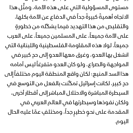
فلاشة 4 – استعراض لوحدات من القوات
مستوى المسؤولية التي على هذه الأمة، ومثَّل هذا
البحرية في ساحل الحديدة بمناسبة يوم
الاتجاه أهميةً كبيرةً جداً في الدفاع عن الأمة بكلها،
القدس العالمي – 1444
والتقليص من هذا التهديد فيما يشكِّله من خطورةٍ
كليب درع القدس | فرقة أنصار الله – 1444هـ
على الأمة جميعاً، على المسلمين جميعاً، على العرب
جميعاً، لولا هذه المقاومة الفلسطينية واللبنانية التي
انشغل بها العدو، وغرق معها العدو إلى حدٍ كبير في
فلاشة 3 – استعراض لوحدات من القوات
المواجهة والصراع، ولو كان العدو متفرغاً ليس أمامه
البحرية في ساحل الحديدة بمناسبة يوم
هذا السد المنيع؛ لكان واقع المنطقة اليوم مختلفاً إلى
القدس العالمي – 1444
حدٍ كبير، لكانت إسرائيل تمكَّنت بالفعل من التوسع في
السيطرة المباشرة والاحتلال المباشر إلى أقطار أخرى،
فلاشة 2 – استعراض لوحدات من القوات
البحرية في ساحل الحديدة بمناسبة يوم
ولكان نفوذها وسيطرتها في العالم العربي في
القدس العالمي – 1444
المقدمة على نحوٍ خطيرٍ جداً، ومختلفٍ عمّا عليه الحال
اليوم.
فلاشة 1 – استعراض لوحدات من القوات
البحرية في ساحل الحديدة بمناسبة يوم