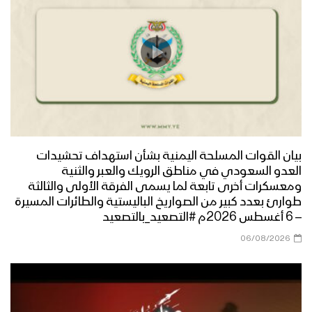
قوات اللواء الثامن حماية رئاسية تقيم
مناورة “درع القدس” بحضور رئيس هيئة
الأركان وقائد المنطقة العسكرية الخامسة
الوعد الإلهي – القول السديد 1444هـ
بيان القوات المسلحة اليمنية بشأن استهداف تحشيدات
العدو السعودي في مناطق الرويك والعبر والثنية
جيزان – رسائل المجاهدين المرابطين في
ومعسكرات أخرى تابعة لما يسمى الفرقة الأولى والثالثة
جبهة جيزان بمناسبة يوم القدس العالمي
طوارئ بعدد كبير من الصواريخ الباليستية والطائرات المسيرة
1444هـ
– 6 أغسطس 2026م #التصعيد_بالتصعيد
06/08/2026
نجران – مقابلات مع المجاهدين المرابطين
في جبهة نجران بمناسبة يوم القدس
العالمي