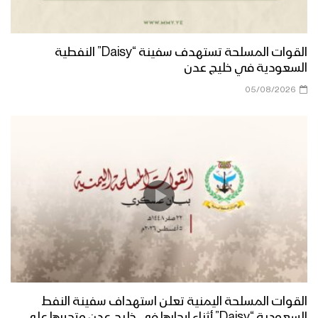
القدس العالمي – 1444
فلاشة 6 – استعراض لوحدات من القوات
القوات المسلحة تستهدف سفينة “Daisy” النفطية
البحرية في ساحل الحديدة بمناسبة يوم
السعودية في خليج عدن
القدس العالمي – 1444
05/08/2026
فلاشة 5 – استعراض لوحدات من القوات
البحرية في ساحل الحديدة بمناسبة يوم
القدس العالمي – 1444
كليب العهد الجديد – فرقة البدر بضحيان
1444هـ
لحج – رسائل المجاهدين المرابطين في
جبهة كرش بمناسبة يوم القدس العالمي
1444هـ
القوات المسلحة اليمنية تعلن استهداف سفينة النفط
السعودية “Daisy” أثناء إبحارها في خليج عدن وتجبرها على