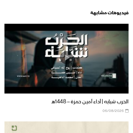
يوم القدس العالمي – القول السديد
1444هـ
فيديوهات مشابهة
هتافات جند القدس | فرقة أنصار الله –
1444هـ
حجة ــ مقابلات مع المجاهدين المرابطين
من جبهات حرض والجمارك بمناسبة يوم
القدس العالمي
جهادا مقدسا – القول السديد 1444هـ
الحرب شبابه | أداء أمين حمزة – 1448هـ
06/08/2026
مونتاج زامل محور الحق – عيسى الليث
1444هـ