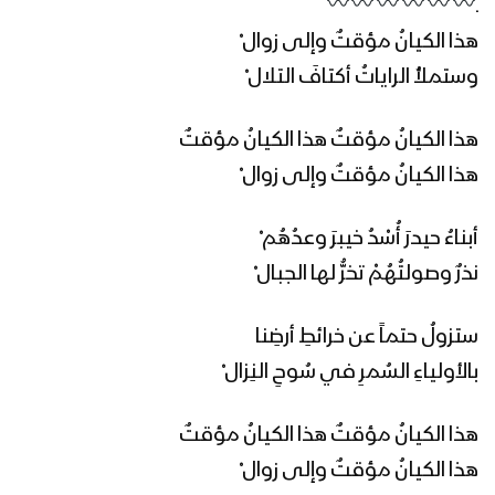
ـ
هذا الكيانُ مؤقتٌ وإلى زوال ْ
فرسان القسام | فرقة أنصار الله – 1445هـ
وستملأُ الراياتُ أكتافَ التلال ْ
هذا الكيانُ مؤقتٌ هذا الكيانُ مؤقتٌ
القدس موعدنا | فرقة أنصار الله – 1445هـ
هذا الكيانُ مؤقتٌ وإلى زوال ْ
أبناءُ حيدرَ أُسْدُ خيبرَ وعدُهُم ْ
نذرٌ وصولتُهُمْ تخرُّ لها الجبال ْ
كلمة السيد القائد عبدالملك بدرالدين
الحوثي ضمن كلمات قادة محور الجهاد
والمقاومة في منبر القدس 1445هـ
ستزولُ حتماً عن خرائطِ أرضِنا
بالأولياءِ السُمرِ في سُوحِ النِزال ْ
ميادين الجهاد حلقة بمناسبة يوم القدس
العالمي من جبهات الضالع 1444هـ
هذا الكيانُ مؤقتٌ هذا الكيانُ مؤقتٌ
هذا الكيانُ مؤقتٌ وإلى زوال ْ