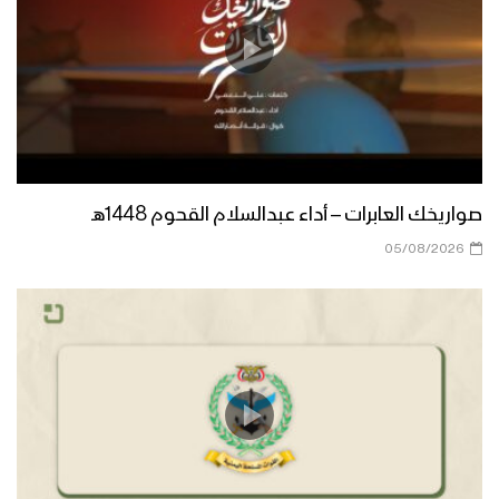
تعز – مقابلات مع المجاهدين المرابطين
في مقبنة والكدحة وكرش بمناسبة يوم
القدس العالمي
قضية القدس- كوكبة من المنشدين
1444هـ
صواريخك العابرات – أداء عبدالسلام القحوم 1448هـ
كيان مؤقت محتوم زواله – القول السديد
05/08/2026
1444هـ
زامل محور الحق | عيسى الليث – 1444هـ
فلاشة 7 – استعراض لوحدات من القوات
البحرية في ساحل الحديدة بمناسبة يوم