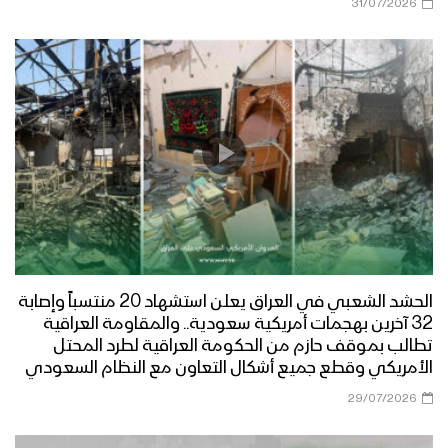
31/07/2026
يوم القدس العالمي – القول السديد
1444هـ
هتافات جند القدس | فرقة أنصار الله –
1444هـ
حجة ــ مقابلات مع المجاهدين المرابطين
من جبهات حرض والجمارك بمناسبة يوم
القدس العالمي
الحشد الشعبي في العراق يعلن استشهاد 20 منتسباً وإصابة
جهادا مقدسا – القول السديد 1444هـ
32 آخرين بهجمات أمريكية سعودية.. والمقاومة العراقية
تطالب بموقف حازم من الحكومة العراقية لطرد المحتل
الأمريكي وقطع جميع أشكال التعاون مع النظام السعودي
29/07/2026
مونتاج زامل محور الحق – عيسى الليث
1444هـ