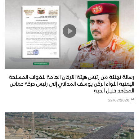
قوات اللواء الثامن حماية رئاسية تقيم
مناورة “درع القدس” بحضور رئيس هيئة
الأركان وقائد المنطقة العسكرية الخامسة
الوعد الإلهي – القول السديد 1444هـ
رسالة تهنئة من رئيس هيئة الأركان العامة للقوات المسلحة
جيزان – رسائل المجاهدين المرابطين في
اليمنية اللواء الركن يوسف المداني إلى رئيس حركة حماس
جبهة جيزان بمناسبة يوم القدس العالمي
المجاهد خليل الحية
1444هـ
22/07/2026
نجران – مقابلات مع المجاهدين المرابطين
في جبهة نجران بمناسبة يوم القدس
العالمي