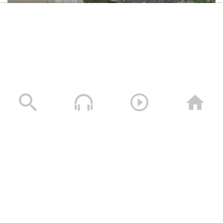
تعز – مقابلات مع المجاهدين المرابطين
في مقبنة والكدحة وكرش بمناسبة يوم
القدس العالمي
قضية القدس- كوكبة من المنشدين
1444هـ
حشود غير مسبوقة في مليونية “جمعة التحذير والنفير”
العاصمة صنعاء ومختلف المحافظات – 3 صفر 1448هـ | 17
كيان مؤقت محتوم زواله – القول السديد
يوليو 2026م
1444هـ
17/07/2026
زامل محور الحق | عيسى الليث – 1444هـ
فلاشة 7 – استعراض لوحدات من القوات
البحرية في ساحل الحديدة بمناسبة يوم