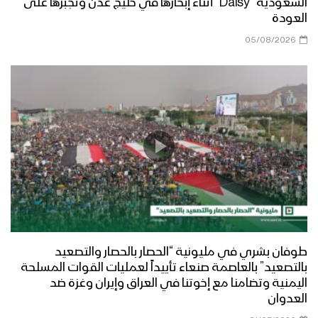
العالمي
السعودية “Daisy” أثناء إبحارها في خليج عدن وتجبرها على
العودة
الجوف – رسائل المجاهدين المرابطين في
05/08/2026
محور المرازيق بمناسبة يوم القدس
العالمي
تعز – رسائل المجاهدين المرابطين من جبهة
مقبنة بمناسبة يوم القدس العالمي
نشيد عاد يوم القدس – فرقة وعد الله
1444هـ
طوفان بشري في مليونية “الحصار بالحصار والتصعيد
خوف الصهاينة – القول السديد 1444هـ
بالتصعيد” بالعاصمة صنعاء تأييداً لعمليات القوات المسلحة
اليمنية وتضامنا مع إخوتنا في العراق وإيران وغزة ضد
العدوان