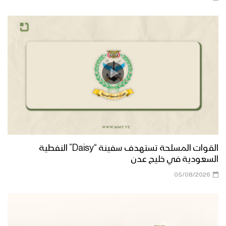
يوم القدس العالمي – القول السديد
1444هـ
هتافات جند القدس | فرقة أنصار الله –
1444هـ
حجة ــ مقابلات مع المجاهدين المرابطين
من جبهات حرض والجمارك بمناسبة يوم
القدس العالمي
القوات المسلحة تستهدف سفينة “Daisy” النفطية
جهادا مقدسا – القول السديد 1444هـ
السعودية في خليج عدن
05/08/2026
مونتاج زامل محور الحق – عيسى الليث
1444هـ