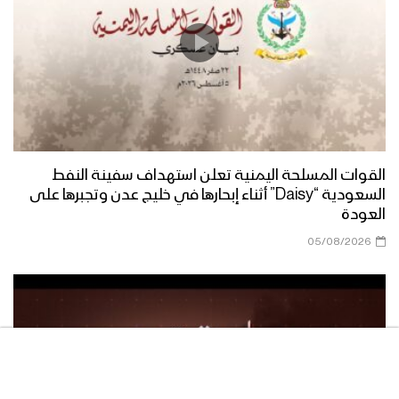
قوات اللواء الثامن حماية رئاسية تقيم
مناورة “درع القدس” بحضور رئيس هيئة
الأركان وقائد المنطقة العسكرية الخامسة
الوعد الإلهي – القول السديد 1444هـ
القوات المسلحة اليمنية تعلن استهداف سفينة النفط
السعودية “Daisy” أثناء إبحارها في خليج عدن وتجبرها على
العودة
جيزان – رسائل المجاهدين المرابطين في
05/08/2026
جبهة جيزان بمناسبة يوم القدس العالمي
1444هـ
نجران – مقابلات مع المجاهدين المرابطين
في جبهة نجران بمناسبة يوم القدس
العالمي