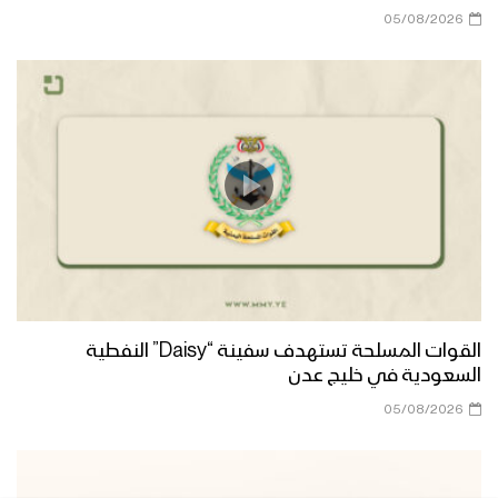
05/08/2026
جهادا مقدسا – القول السديد 1444هـ
مونتاج زامل محور الحق – عيسى الليث
1444هـ
قوات اللواء الثامن حماية رئاسية تقيم
مناورة “درع القدس” بحضور رئيس هيئة
الأركان وقائد المنطقة العسكرية الخامسة
القوات المسلحة تستهدف سفينة “Daisy” النفطية
الوعد الإلهي – القول السديد 1444هـ
السعودية في خليج عدن
05/08/2026
جيزان – رسائل المجاهدين المرابطين في