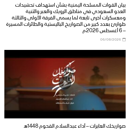
1444هـ
بيان القوات المسلحة اليمنية بشأن استهداف تحشيدات
العدو السعودي في مناطق الرويك والعبر والثنية
ومعسكرات أخرى تابعة لما يسمى الفرقة الأولى والثالثة
طوارئ بعدد كبير من الصواريخ الباليستية والطائرات المسيرة
خوف الصهاينة – القول السديد 1444هـ
– 6 أغسطس 2026م
06/08/2026
يوم القدس العالمي – القول السديد
1444هـ
هتافات جند القدس | فرقة أنصار الله –
1444هـ
حجة ــ مقابلات مع المجاهدين المرابطين
من جبهات حرض والجمارك بمناسبة يوم
القدس العالمي
صواريخك العابرات – أداء عبدالسلام القحوم 1448هـ