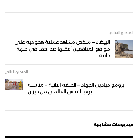
كلمة السيد القائد عبدالملك بدرالدين
الحوثي بمناسبة يوم القدس العالمي وآخر
المستجدات 25 رمضان 1445هـ
الفيديو السابق
طوفان الأحرار | عيسى الليث 1445هـ
البيضاء – ملخص مشاهد عملية هجومية على
مواقع المنافقين أعقبها صد زحف في جبهة
قانية
فرسان القسام | فرقة أنصار الله – 1445هـ
الفيديو التالي
برومو ميادين الجهاد – الحلقة الثانية – مناسبة
يوم القدس العالمي من جيزان
القدس موعدنا | فرقة أنصار الله – 1445هـ
فيديوهات مشابهة
كلمة السيد القائد عبدالملك بدرالدين