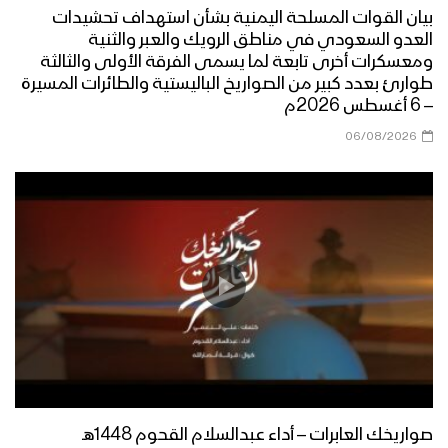
1444هـ
بيان القوات المسلحة اليمنية بشأن استهداف تحشيدات
العدو السعودي في مناطق الرويك والعبر والثنية
ومعسكرات أخرى تابعة لما يسمى الفرقة الأولى والثالثة
طوارئ بعدد كبير من الصواريخ الباليستية والطائرات المسيرة
خوف الصهاينة – القول السديد 1444هـ
– 6 أغسطس 2026م
06/08/2026
يوم القدس العالمي – القول السديد
1444هـ
هتافات جند القدس | فرقة أنصار الله –
1444هـ
حجة ــ مقابلات مع المجاهدين المرابطين
من جبهات حرض والجمارك بمناسبة يوم
القدس العالمي
صواريخك العابرات – أداء عبدالسلام القحوم 1448هـ