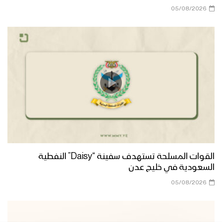
05/08/2026
جهادا مقدسا – القول السديد 1444هـ
مونتاج زامل محور الحق – عيسى الليث
1444هـ
قوات اللواء الثامن حماية رئاسية تقيم
مناورة “درع القدس” بحضور رئيس هيئة
الأركان وقائد المنطقة العسكرية الخامسة
القوات المسلحة تستهدف سفينة “Daisy” النفطية
الوعد الإلهي – القول السديد 1444هـ
السعودية في خليج عدن
05/08/2026
جيزان – رسائل المجاهدين المرابطين في