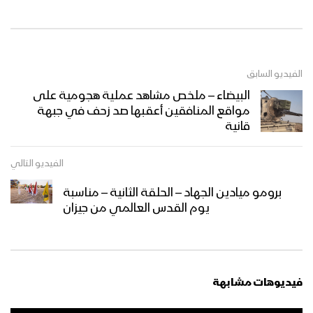
كلمة السيد القائد عبدالملك بدرالدين
الحوثي بمناسبة يوم القدس العالمي وآخر
المستجدات 25 رمضان 1445هـ
الفيديو السابق
طوفان الأحرار | عيسى الليث 1445هـ
البيضاء – ملخص مشاهد عملية هجومية على
مواقع المنافقين أعقبها صد زحف في جبهة
قانية
فرسان القسام | فرقة أنصار الله – 1445هـ
الفيديو التالي
برومو ميادين الجهاد – الحلقة الثانية – مناسبة
يوم القدس العالمي من جيزان
القدس موعدنا | فرقة أنصار الله – 1445هـ
فيديوهات مشابهة
كلمة السيد القائد عبدالملك بدرالدين