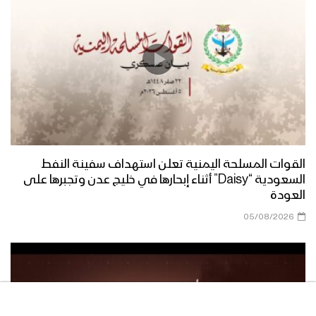
مناورة الوفاء للشهيد القائد – فلاشة 3
مناورة الوفاء للشهيد القائد – فلاشة 2
القوات المسلحة اليمنية تعلن استهداف سفينة النفط
السعودية “Daisy” أثناء إبحارها في خليج عدن وتجبرها على
مناورة الوفاء للشهيد القائد – فلاشة 1
العودة
05/08/2026
مناورة “الوفاء للشهيد القائد” واحدة من
أكبر التدريبات العسكرية للقوات المسلحة
اليمنية – تقرير يحيى الشامي