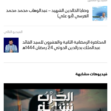
الفيديو السابق
وصايا الخالدين الشهيد – عبدالوهاب محمد محمد
مناورة “لِيَسُوءُوا وُجُوهَكُمْ” العسكرية
الغرسي (أبو علي)
للقوات المسلحة اليمنية تُحاكي التصدي
لأربع موجات هجومية واسعة بحراً وبراً
الفيديو التالي
فلاشة 2 – تخرج دفعة “ثباتاً وانتصاراً على
المحاضرة الرمضانية الثانية والعشرون للسيد القائد
طريق القدس” من الكليات العسكرية –
عبدالملك بدرالدين الحوثي 24 رمضان 1444هـ
1446هـ
فلاشة 1 – تخرج دفعة “ثباتاً وانتصاراً على
طريق القدس” من الكليات العسكرية –
1446هـ
فيديوهات مشابهة
المشاهد الكاملة – لتخرج دفعات مقاتلة
من الكليات العسكرية البرية والبحري
والجوية بمناسبة العيد العاشر لثورة الـ 21
من سبتمبر المجيدة