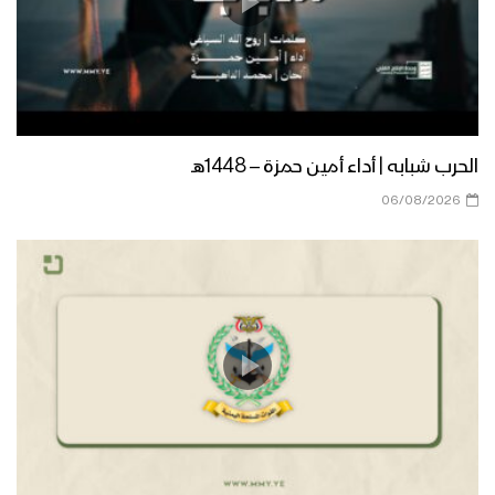
حفل تخرج دفعة من القوات الخاصة في
المنطقة العسكرية الثانية
تخرج دفعة طوفان الأقصى “قوات خاصة”
من منتسبي لواء القدس بالمنطقة
العسكرية المركزية
الحرب شبابه | أداء أمين حمزة – 1448هـ
06/08/2026
المنطقة العسكرية السابعة تقيم عرض
عسكري مهيب لوحدات رمزية من قواتها
بمناسبة العيد الـ 60 لثورة 14 أكتوبر
المجيدة بحضور الرئيس المشاط
موجز لأبرز ما جاء في العرض العسكري في
الذكرى التاسعة لثورة 21 سبتمبر
القوة الصاروخية في العرض العسكري
التاسع لثورة ال 21 من سبتمبر – تقرير