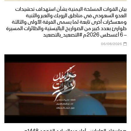
مراسل الاعلام الحربي
بيان القوات المسلحة اليمنية بشأن استهداف تحشيدات
العدو السعودي في مناطق الرويك والعبر والثنية
مناورة مولد النور العسكرية لقوات اللواء
ومعسكرات أخرى تابعة لما يسمى الفرقة الأولى والثالثة
الثامن حماية رئاسية تزامناً مع قدوم ذكرى
طوارئ بعدد كبير من الصواريخ الباليستية والطائرات المسيرة
المولد النبوي الشريف وثورة الـ 21 من
– 6 أغسطس 2026م #التصعيد_بالتصعيد
سبتمبر
06/08/2026
قوات الدعم والإسناد تنفذ مناورة عسكرية
بعنوان (وإن عدتم عدنا) – الجوف
نشيد تحية الأحرار – فرقة الرسالة 1444هـ
مسير وعرض عسكري مهيب لوحدات من
قوات الاحتياط للمنطقة العسكرية الرابعة –
فلاشة