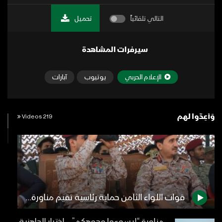
التالي تلقائياً
تحميل
سيرفرات المشاهدة
الإعلام الحربي
يوتيوب
آبارات
وَأَعِدُّوا لهم
219 Videos
قوات اللواء الثامن حماية رئاسية تقيم مناورة “درع القدس” بحضور رئيس هيئة الأركان وقائد المنطقة العسكرية الخامسة