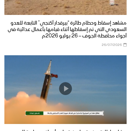
حفل تخرج دفعة من القوات الخاصة في
المنطقة العسكرية الثانية
مشاهد إسقاط وحطام طائرة “بيرقدار أكنجي” التابعة للعدو
السعودي التي تم إسقاطها أثناء قيامها بأعمال عدائية في
تخرج دفعة طوفان الأقصى “قوات خاصة”
أجواء محافظة الجوف – 26 يوليو 2026م
من منتسبي لواء القدس بالمنطقة
العسكرية المركزية
26/07/2026
المنطقة العسكرية السابعة تقيم عرض
عسكري مهيب لوحدات رمزية من قواتها
بمناسبة العيد الـ 60 لثورة 14 أكتوبر
المجيدة بحضور الرئيس المشاط
موجز لأبرز ما جاء في العرض العسكري في
الذكرى التاسعة لثورة 21 سبتمبر
القوة الصاروخية في العرض العسكري
التاسع لثورة ال 21 من سبتمبر – تقرير