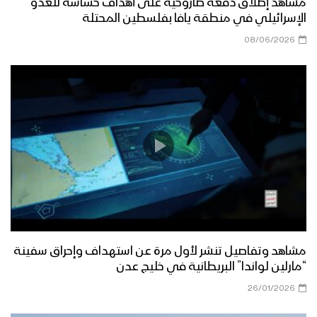
مراسل الاعلام الحربي
مشاهد إطلاق دفعة صاروخية على أهداف حساسة للعدو
الإسرائيلي في منطقة يافا بفلسطين المحتلة
مناورة مولد النور العسكرية لقوات اللواء
08/06/2026
الثامن حماية رئاسية تزامناً مع قدوم ذكرى
المولد النبوي الشريف وثورة الـ 21 من
سبتمبر
قوات الدعم والإسناد تنفذ مناورة عسكرية
بعنوان (وإن عدتم عدنا) – الجوف
نشيد تحية الأحرار – فرقة الرسالة 1444هـ
مشاهد وتفاصيل تنشر لأول مرة عن استهداف وإحراق سفينة
مسير وعرض عسكري مهيب لوحدات من
“مارلين لواندا” البريطانية في خليج عدن
قوات الاحتياط للمنطقة العسكرية الرابعة –
فلاشة
26/01/2026