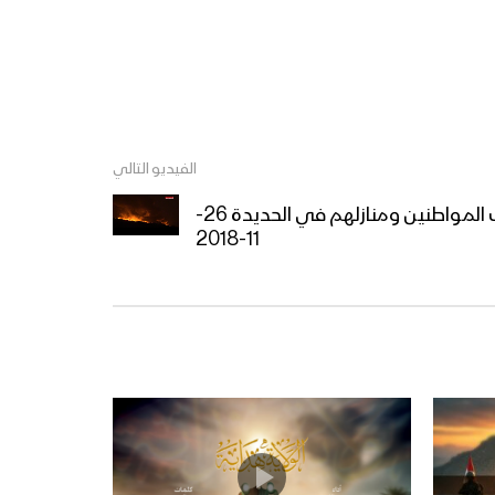
العسكري التاسع لثورة ال 21
من سبتمبر – تقرير مراسل
الاعلام الحربي
مناورة مولد النور العسكرية
لقوات اللواء الثامن حماية
رئاسية تزامناً مع قدوم ذكرى
الفيديو التالي
المولد النبوي الشريف وثورة الـ
21 من سبتمبر
استهداف العدوان لممتلكات المواطنين ومنازلهم في الحديدة 26-
11-2018
قوات الدعم والإسناد تنفذ
مناورة عسكرية بعنوان (وإن
عدتم عدنا) – الجوف
نشيد تحية الأحرار – فرقة الرسالة
1444هـ
مسير وعرض عسكري مهيب
لوحدات من قوات الاحتياط