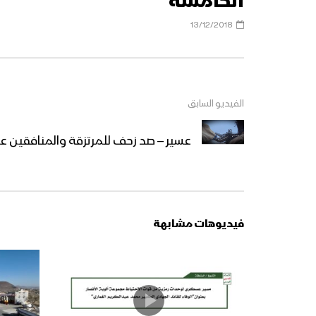
الخامسة
13/12/2018
الفيديو السابق
عسير – صد زحف للمرتزقة والمنافقين 
فيديوهات مشابهة