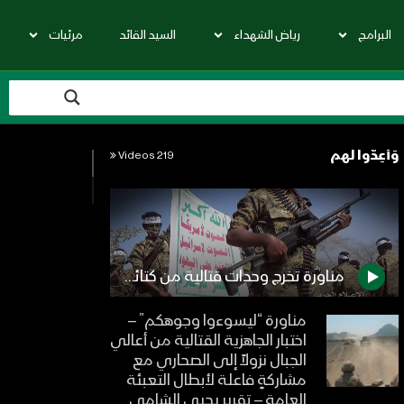
البرامج
رياض الشهداء
السيد القائد
مرئيات
وَأَعِدُّوا لهم
219 Videos
مناورة تخرج وحدات قتالية من كتائب تهامة باسم “الوفاء لرئيس الشهداء – المنطقة العسكرية الخامسة
مناورة “ليسوءوا وجوهكم” –
اختبار الجاهزية القتالية من أعالي
الجبال نزولاً إلى الصحاري مع
مشاركةٍ فاعلة لأبطال التعبئة
العامة – تقرير يحيى الشامي