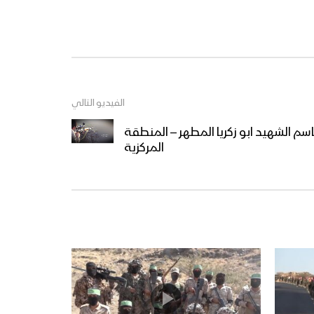
مناورة “لِيَسُوءُوا وُجُوهَكُمْ”
العسكرية للقوات المسلحة
اليمنية تُحاكي التصدي لأربع
موجات هجومية واسعة بحراً
وبراً
فلاشة 2 – تخرج دفعة “ثباتاً
وانتصاراً على طريق القدس” من
الفيديو التالي
الكليات العسكرية – 1446هـ
اسم الشهيد ابو زكريا المطهر – المنطقة
المركزية
فلاشة 1 – تخرج دفعة “ثباتاً
وانتصاراً على طريق القدس” من
الكليات العسكرية – 1446هـ
المشاهد الكاملة – لتخرج
دفعات مقاتلة من الكليات
العسكرية البرية والبحري
والجوية بمناسبة العيد العاشر
لثورة الـ 21 من سبتمبر المجيدة
حفل تخرج دفعة من القوات