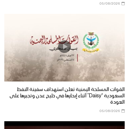
مراسل الاعلام الحربي
05/08/2026
مناورة مولد النور العسكرية لقوات اللواء
الثامن حماية رئاسية تزامناً مع قدوم ذكرى
المولد النبوي الشريف وثورة الـ 21 من
سبتمبر
قوات الدعم والإسناد تنفذ مناورة عسكرية
بعنوان (وإن عدتم عدنا) – الجوف
نشيد تحية الأحرار – فرقة الرسالة 1444هـ
القوات المسلحة اليمنية تعلن استهداف سفينة النفط
السعودية “Daisy” أثناء إبحارها في خليج عدن وتجبرها على
العودة
مسير وعرض عسكري مهيب لوحدات من
قوات الاحتياط للمنطقة العسكرية الرابعة –
05/08/2026
فلاشة