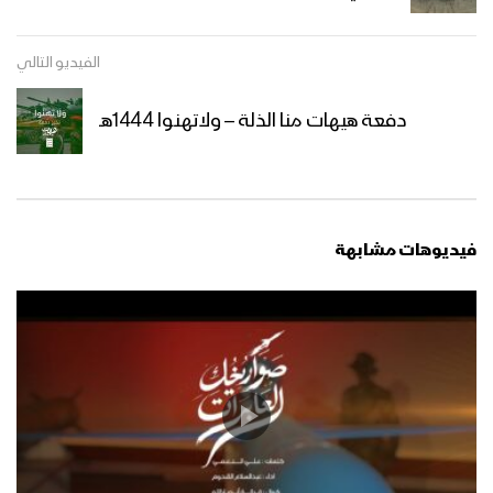
مناورة “لِيَسُوءُوا وُجُوهَكُمْ” العسكرية
الفيديو التالي
للقوات المسلحة اليمنية تُحاكي التصدي
لأربع موجات هجومية واسعة بحراً وبراً
دفعة هيهات منا الذلة – ولاتهنوا 1444هـ
فلاشة 2 – تخرج دفعة “ثباتاً وانتصاراً على
طريق القدس” من الكليات العسكرية –
1446هـ
فيديوهات مشابهة
فلاشة 1 – تخرج دفعة “ثباتاً وانتصاراً على
طريق القدس” من الكليات العسكرية –
1446هـ
المشاهد الكاملة – لتخرج دفعات مقاتلة
من الكليات العسكرية البرية والبحري
والجوية بمناسبة العيد العاشر لثورة الـ 21
من سبتمبر المجيدة