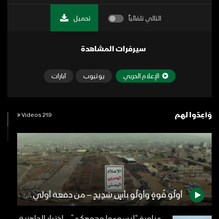
التالي تلقائياً
تحميل
سيرفرات المشاهدة
الإعلام الحربي
يوتيوب
آبارات
وَأَعِدُّوا لهم
219 Videos
أُولُو قُوةٍ وأُولُو بأسٍ شدِيدٍ – من دفعة أولي بأس شديد – ولاتهنوا 1444هـ