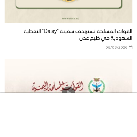
ستخيب آمالهم – القول السديد 1446هـ
القوات المسلحة تستهدف سفينة “Daisy” النفطية
السعودية في خليج عدن
05/08/2026
مصطلح الجمهورية – القول السديد
1446هـ
والقادم أعظم – القول السديد 1446هـ
سيتفاجئون في البر كما تفاجئوا في البحر –
القول السديد 1446هـ