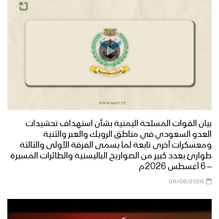
الموقف اليمني ثابت في نصرة الشعب
الفلسطيني – القول السديد 1446هـ
منطلقنا إيماني – القول السديد 1446هـ
بيان القوات المسلحة اليمنية بشأن استهداف تحشيدات
مسارنا تصاعدي – القول السديد 1446هـ
العدو السعودي في مناطق الرويك والعبر والثنية
ومعسكرات أخرى تابعة لما يسمى الفرقة الأولى والثالثة
طوارئ بعدد كبير من الصواريخ الباليستية والطائرات المسيرة
– 6 أغسطس 2026م
الإنجاز الأمني – القول السديد 1446هـ
06/08/2026