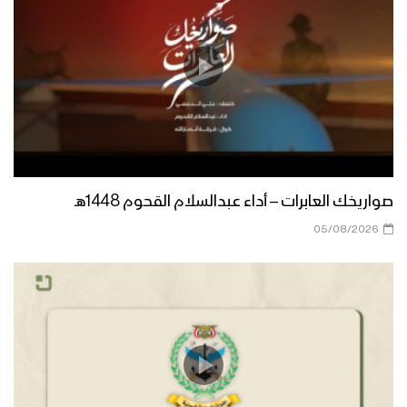
تكتيك الهروب السريع – القول السديد –
1446هـ
“العرب والمسلمون” ميدان الاستهداف
الإسرائيلي – القول السديد 1446هـ
الأمريكي في مأزق – القول السديد
صواريخك العابرات – أداء عبدالسلام القحوم 1448هـ
1446هـ
05/08/2026
يسهم الأمريكي في تطوير قدراتنا
العسكرية – القول السديد 1446هـ
هنيئاً له هذا الختام – القول السديد 1446هـ