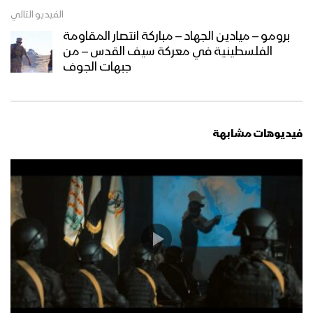
الفيديو التالي
برومو – ميادين الجهاد – مباركة انتصار المقاومة
تجديد العهد لرسول الله – القول السديد
الفلسطينية في معركة سيف القدس – من
1447هـ
جبهات الجوف
من يكذب بهذه الحقيقة فهو مكذب
بالقرآن – القول السديد 1446هـ
فيديوهات مشابهة
أعزة على الكافرين – القول السديد 1446هـ
أعداؤنا متوحشون مجرمون – القول
السديد 1446هـ