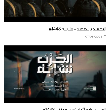
دعوة السيد القائد للقوات المسلحة
اليمنية – القول السديد 1446هـ
الوقفات القبلية – القول السديد 1446هـ
التصعيد بالتصعيد – فلاشة 1448هـ
07/08/2026
استنقاذ الأمة – القول السديد 1446هـ
مستمرون وثابتون في موقفنا – القول
السديد 1446هـ
الموقف اليمني ثابت في نصرة الشعب
الفلسطيني – القول السديد 1446هـ
الحرب شبابه | أداء أمين حمزة – 1448هـ