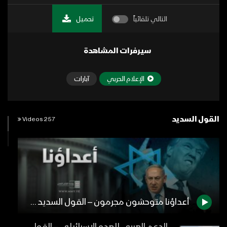
التالي تلقائياً
تحميل
سيرفرات المشاهدة
الإعلام الحربي
آبارات
القول السديد
257 Videos
أعداؤنا متوحشون مجرمون – القول السديد 1446هـ