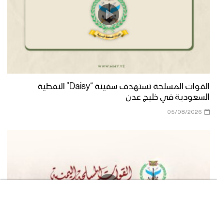
مصطلح الجمهورية – القول السديد
1446هـ
والقادم أعظم – القول السديد 1446هـ
القوات المسلحة تستهدف سفينة “Daisy” النفطية
السعودية في خليج عدن
05/08/2026
سيتفاجئون في البر كما تفاجئوا في البحر –
القول السديد 1446هـ
عملية جهادية شجاعة – القول السديد
1446هـ