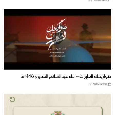
“العرب والمسلمون” ميدان الاستهداف
الإسرائيلي – القول السديد 1446هـ
الأمريكي في مأزق – القول السديد
1446هـ
يسهم الأمريكي في تطوير قدراتنا
العسكرية – القول السديد 1446هـ
صواريخك العابرات – أداء عبدالسلام القحوم 1448هـ
هنيئاً له هذا الختام – القول السديد 1446هـ
05/08/2026
ستخيب آمالهم – القول السديد 1446هـ