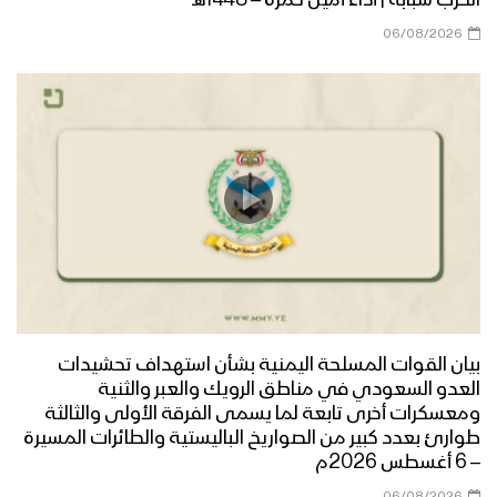
06/08/2026
منطلقنا إيماني – القول السديد 1446هـ
مسارنا تصاعدي – القول السديد 1446هـ
الإنجاز الأمني – القول السديد 1446هـ
بيان القوات المسلحة اليمنية بشأن استهداف تحشيدات
العدو السعودي في مناطق الرويك والعبر والثنية
تكتيك الهروب السريع – القول السديد –
ومعسكرات أخرى تابعة لما يسمى الفرقة الأولى والثالثة
1446هـ
طوارئ بعدد كبير من الصواريخ الباليستية والطائرات المسيرة
– 6 أغسطس 2026م
06/08/2026