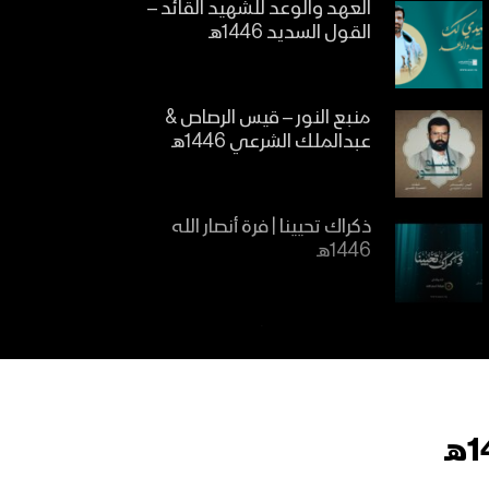
العهد والوعد للشهيد القائد –
القول السديد 1446هـ
منبع النور – قيس الرصاص &
عبدالملك الشرعي 1446هـ
ذكراك تحيينا | فرة أنصار الله
1446هـ
ينشد الوجدان | فرقة شهيد
المنبر 1446هـ
مازال كالشمس | فرقة أنصار الله
1446هـ