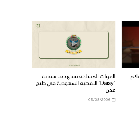
من هم أنصار الله – القول
السديد 1445هـ
رؤى الحسين – علي العــطار &
عبــدالسلام القحوم 1445هـ
كلمة قائد الثورة السيد
عبدالملك بدرالدين الحوثي
لام
القوات المسلحة تستهدف سفينة
بمناسبة الذكرى السنوية
“Daisy” النفطية السعودية في خليج
للشهيد القائد 26 رجب 1445هـ |
عدن
6 فبراير 2024م
05/08/2026
نشيد المقام السامي – فرقة
المصطفى بضحيان 1445هـ
نشيد ياسبط النور – فرقة أنصار