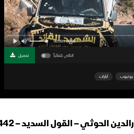
00:00 / 00:00
التالي تلقائياً
تحميل
يوتيوب
آبارات
ين الحوثي – القول السديد – 1442هـ