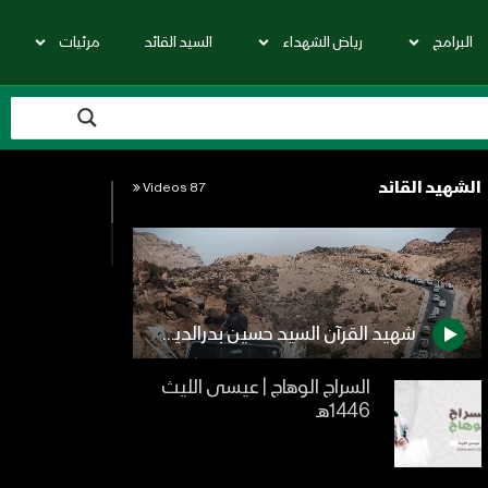
البرامج
رياض الشهداء
السيد القائد
مرئيات
الشهيد القائد
87 Videos
شهيد القرآن السيد حسين بدرالدين الحوثي – القول السديد – 1442هـ
السراج الوهاج | عيسى الليث
1446هـ