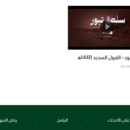
– القول السديد 1448هـ
05/0
على الأحداث
البرامج
رياض الشهد