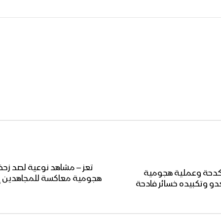
تعز – مشاهد نوعية لصد زح
لكدحة وعملية هجومية
هجومية معاكسة للمجاهدين إن
و وتكبيده خسائر فادحة