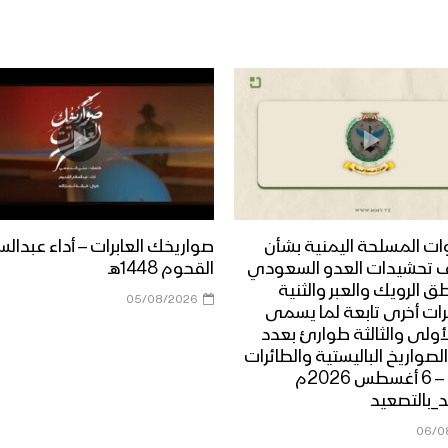
وات المسلحة اليمنية بشأن
صواريخك العابرات – أداء عبدالس
 تحشيدات العدو السعودي
القحوم 1448هـ
 الرويك والعبر والثنية
05/08/2026
ت أخرى تابعة لما يسمى
لأولى والثالثة طوارئ بعدد
الصواريخ الباليستية والطائرات
المسيرة – 6 أغسطس 2026م
_بالتصعيد
06/0