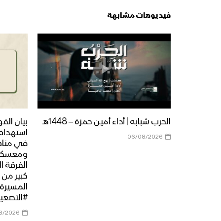
فيديوهات مشابهة
الحرب شبابه | أداء أمين حمزة – 1448هـ
بيان الق
استهداف
06/08/2026
في مناطق
ومعسكرا
الفرقة ا
كبير من 
#التصعيد
8/2026