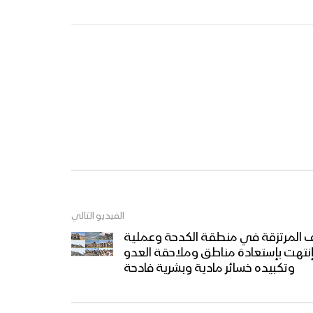
مونتاج زامل | مشروع قرآني –
عيسى الليث 1445هـ
سيد الموقف – أداء قيس
الرصاص & إبراهيم الدولة 1445هـ
نشيد إليك جئنا – فرقة الشهيد
القائد 1445هـ
الفيديو التالي
ف المرتزقة في منطقة الكدحة وعملية
كليب حيٌّ يا حسين – فرقة
تهت بإستعادة مناطق وملاحقة العدو
شباب الصمود 1445هـ
وتكبيده خسائر مادية وبشرية فادحة