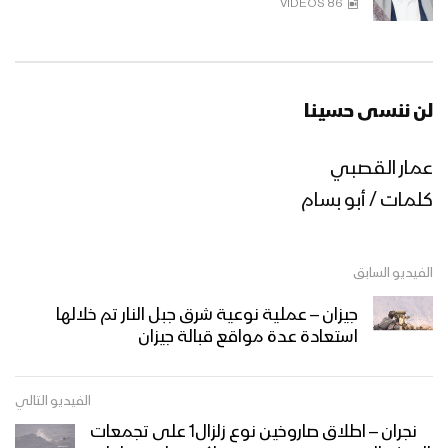
86 VIDEOS
مازال كالشمس | فرقة أنصار الله 1446هـ
لن ننسى حسينا
مونتاج زامل | مشروع قرآني – عيسى الليث
عمار القصبي
1445هـ
كلمات / أبو بسام
سيد الموقف – أداء قيس الرصاص & إبراهيم
الدولة 1445هـ
الفيديو السابق
جيزان – عملية نوعية شرق جبل النار تم خلالها
استعادة عدة مواقع قبالة جيزان
نشيد إليك جئنا – فرقة الشهيد القائد
1445هـ
الفيديو التالي
نجران – اطلاق صاروخين نوع زلزال1 على تجمعات