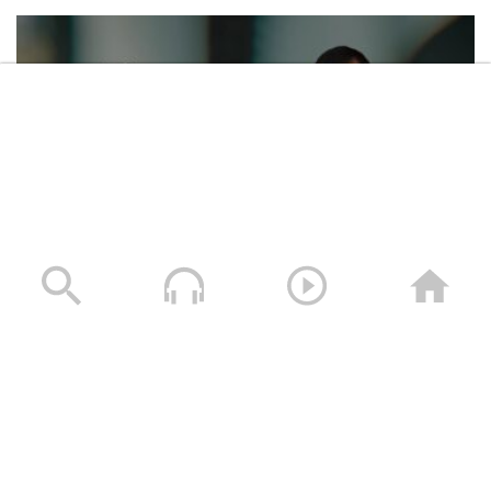
كليب روح الإباء – فرقة أنصار الله 1444هـ
سلامة المشروع القرآني – القول السديد
1444هـ
نتاج الانتماء الإيماني – القول السديد
1444هـ
أبشر بنا – محمد المحفدي & زكريا إسماعيل 1448هـ
22/07/2026
مونتاج زامل | شهيد المناقب – عيسى
الليث 1444هـ
نشيد نور الحسين | فرقة أنصار الله – 1444هـ