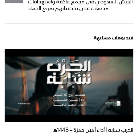
كليب حيٌّ يا حسين – فرقة شباب الصمود
الجيش السعودي في مجمع عاكفة واستهدافات
1445هـ
مدفعية على تحصيناتهم بمربع الحماد
من هم أنصار الله – القول السديد 1445هـ
فيديوهات مشابهة
رؤى الحسين – علي العــطار & عبــدالسلام
القحوم 1445هـ
كلمة قائد الثورة السيد عبدالملك بدرالدين
الحوثي بمناسبة الذكرى السنوية للشهيد
القائد 26 رجب 1445هـ | 6 فبراير 2024م
نشيد المقام السامي – فرقة المصطفى
الحرب شبابه | أداء أمين حمزة – 1448هـ
بضحيان 1445هـ