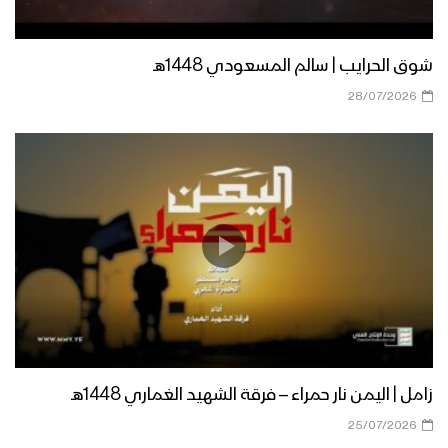
02-2023
كلمة قائد الثورة السيد عبدالملك بدرالدين
شوق الحرايب | سالم المسعودي 1448هـ
الحوثي بمناسبة الذكرى السنوية للشهيد
28/07/2026
القائد 26 رجب 1444هـ – 17-02-2023م
سنواصل المشوار – القول السديد 1444هـ
العداء للمشروع القرآني (2) – القول
السديد 1444هـ
كليب لؤلؤ الملكوت – فرقة المصطفى
بضحيان 1444هـ
زامل | اليمن نار حمراء – فرقة الشهيد الغماري 1448هـ
25/07/2026