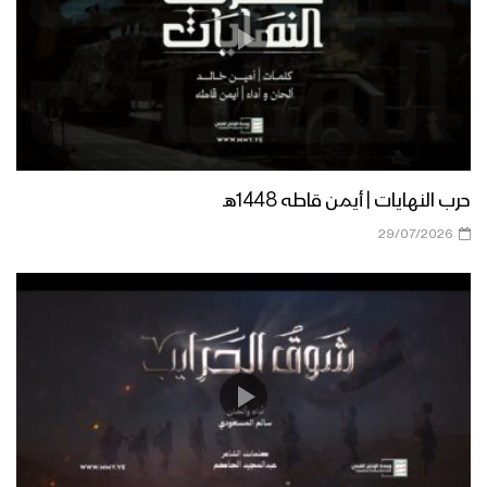
تخرج دفعة الشهيد القائد من منتسبي
الإسعاف الحربي في المنطقة العسكرية
المركزية
أهمية المشروع القرآني – القول السديد
1444هـ
حرب النهايات | أيمن قاطه 1448هـ
تحصين الساحة الداخلية – القول السديد
29/07/2026
1444هـ
كليب أول الشهداء – فرقة الشهيد القائد
1444هـ
وزارة الدفاع ورئاسة هيئة الاركان العامة
تقيم الذكرى السنوية للشهيد القائد 18-