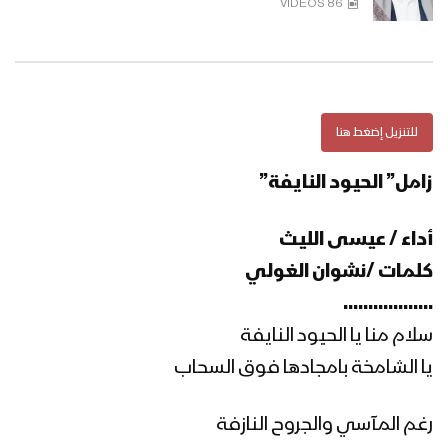
86 VIDEOS
مازال كالشمس | فرقة أنصار الله 1446هـ
للتنزيل إضغط هنا
مونتاج زامل | مشروع قرآني – عيسى الليث
1445هـ
زامل” الحيود النايفة”
أداء / عيسى الليث
سيد الموقف – أداء قيس الرصاص & إبراهيم
كلمات /نشوان الغولي
الدولة 1445هـ
………………
سلام منا يا الحيود النايفة
نشيد إليك جئنا – فرقة الشهيد القائد
يا الشامخة بامجادها فوق السحاب
1445هـ
رغم المآسي والجروح النازفة