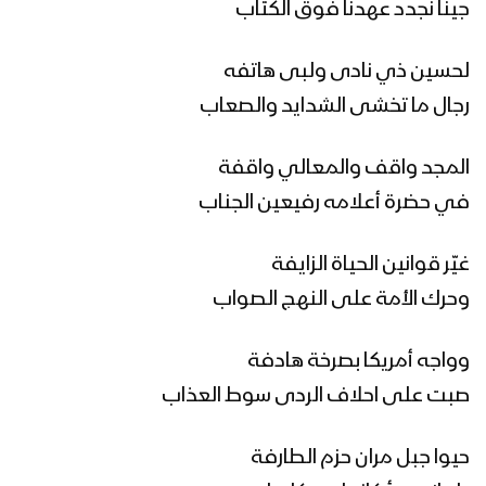
كليب حيٌّ يا حسين – فرقة شباب الصمود
جينا نجدد عهدنا فوق الكتاب
1445هـ
لحسين ذي نادى ولبى هاتفه
رجال ما تخشى الشدايد والصعاب
من هم أنصار الله – القول السديد 1445هـ
المجد واقف والمعالي واقفة
في حضرة أعلامه رفيعين الجناب
رؤى الحسين – علي العــطار & عبــدالسلام
القحوم 1445هـ
غيّر قوانين الحياة الزايفة
وحرك الأمة على النهج الصواب
كلمة قائد الثورة السيد عبدالملك بدرالدين
الحوثي بمناسبة الذكرى السنوية للشهيد
وواجه أمريكا بصرخة هادفة
القائد 26 رجب 1445هـ | 6 فبراير 2024م
صبت على احلاف الردى سوط العذاب
نشيد المقام السامي – فرقة المصطفى
حيوا جبل مران حزم الطارفة
بضحيان 1445هـ