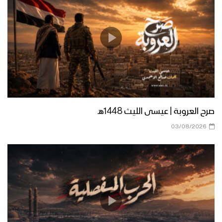
02-2023
كلمة قائد الثورة السيد عبدالملك بدرالدين
الحوثي بمناسبة الذكرى السنوية للشهيد
القائد 26 رجب 1444هـ – 17-02-2023م
سنواصل المشوار – القول السديد 1444هـ
صرح العروبة | عيسى الليث 1448هـ
03/08/2026
العداء للمشروع القرآني (2) – القول
السديد 1444هـ
كليب لؤلؤ الملكوت – فرقة المصطفى
بضحيان 1444هـ