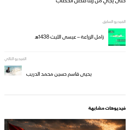
حتى يجي من ربنا فصل الخطاب
تخرج دفعة الشهيد القائد من منتسبي
الإسعاف الحربي في المنطقة العسكرية
المركزية
الفيديو السابق
أهمية المشروع القرآني – القول السديد
زامل الزراعة – عيسى الليث 1438هـ
1444هـ
الفيديو التالي
تحصين الساحة الداخلية – القول السديد
1444هـ
يحيى قاسم حسين محمد الدريب
كليب أول الشهداء – فرقة الشهيد القائد
1444هـ
فيديوهات مشابهة
وزارة الدفاع ورئاسة هيئة الاركان العامة
تقيم الذكرى السنوية للشهيد القائد 18-