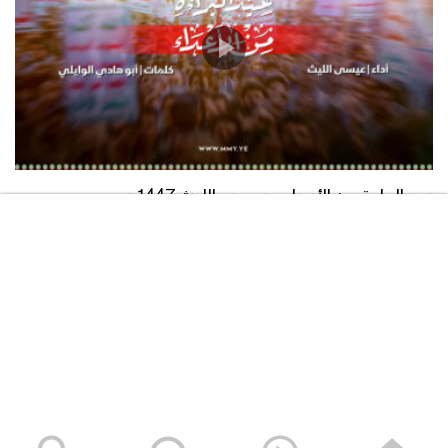
مونتاج زامل حليف الذكر – عيسى الليث
1443هـ
إنجازات الشهيد القائد – القول السديد
1443هـ
عيد البراءة من الأعداء – عيسى الليث 1447هـ
#شهيد_القرآن “قبساً من النور نستضيء به
27/05/2026
في عتمة الظلمات”.. نبذة تعريفية من
القول السديد 1443هـ
العداء للمشروع القرآني – القول السديد
1443هـ
صدى الصرخة – القول السديد 1443هـ