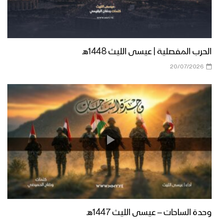
كليب روح الإباء – فرقة أنصار الله 1444هـ
الحرب المفصلية | عيسى الليث 1448هـ
سلامة المشروع القرآني – القول السديد
1444هـ
20/07/2026
نتاج الانتماء الإيماني – القول السديد
1444هـ
مونتاج زامل | شهيد المناقب – عيسى
الليث 1444هـ
نشيد نور الحسين | فرقة أنصار الله – 1444هـ
وحدة الساحات – عيسى الليث 1447هـ