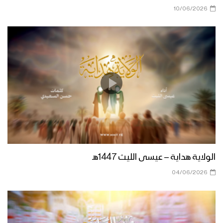
10/06/2026
زامل شهيد المناقب | عيسى الليث –
1444هـ
أوبريت وارث الكتاب كوكبة من منشدي
محور الجهاد والمقاومة 1444هـ
الخيار الصحيح – من القول السديد 1443هـ
الولاية هداية – عيسى الليث 1447هـ
04/06/2026
عواقب التفريط – كلمات من نور 1443هـ