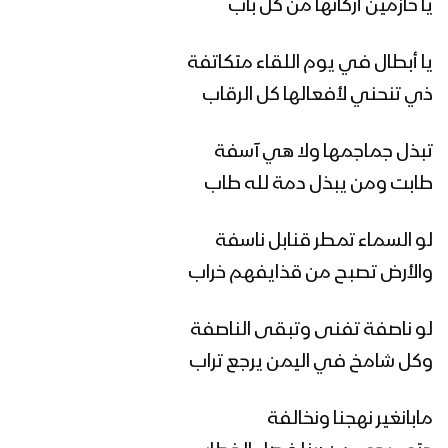
يا حازمين أركانها من كل باب
نشيد ياسبط النور – فرقة أنصار الله 1445هـ
يا أبطال في يوم اللقاء متكاتفة
ذي تنحني لأفعالها كل الرقاب
تبذل جماجمها ولا هي آسفة
شهيد الحق – فرقة أنصار الله 1445هـ.
طابت ومن يبذل دمة لله طاب
لو السماء تمطر قنابل ناسفة
الحسين البدر | فرقة أنصار الله – 1445هـ
والأرض تصبح من قذايفهم خراب
لو ناصفة تفنى وتبقى الناصفة
كلمة وزير الدفاع اللواء الركن محمد ناصر
وكل شامخ في اليمن يرجع تراب
العاطفي خلال فعالية الذكرى السنوية
للشهيد القائد 18-02-2023م
مابانغير نهجنا ونخالفة