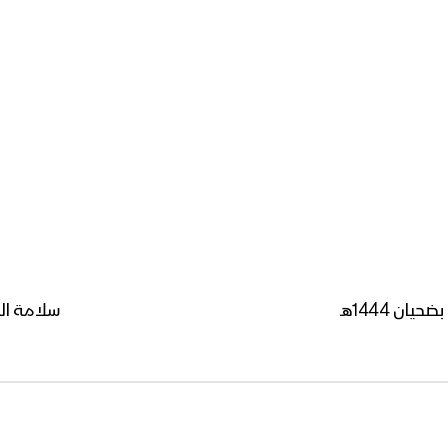
ن 1444هـ
سلامة المش