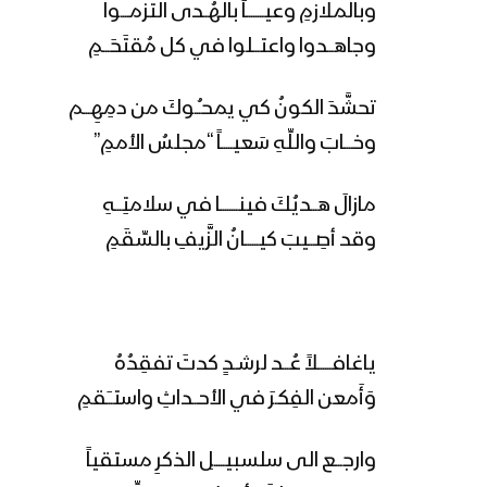
وبالملازمِ وعيــــــــاً بالهُــدى التزمــــوا
وجاهـــدوا واعتـــلوا في كل مُقتَحَـــمِ
تحشَّدَ الكونُ كي يمحـُــوكَ من دمِهِـــم
وخــــابَ واللِّهِ سَعيـــــاً “مجلسُ الأممِ”
مازالَ هـــديُكَ فينــــــــا في سلامتِـــهِ
وقد أصِـــيبَ كيــــــانُ الزَّيفِ بالسِّقَمِ
ياغافــــــلاً عُـــد لرشــدٍ كدتَ تفقِدُهُ
وَأَمعن الفِكـرَ في الأحـــداثِ واستــَـقمِ
وارجـــع الى سلسبيـــــلِ الذكرِ مستقياً