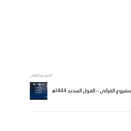
عبدالملك بدرالدين الحوثي
بمناسبة الذكرى السنوية
للشهيد القائد 26 رجب 1444هـ
– 17-02-2023م
سنواصل المشوار – القول
السديد 1444هـ
العداء للمشروع القرآني (2) –
القول السديد 1444هـ
الفيديو التالي
روع القرآني – القول السديد 1444هـ
كليب لؤلؤ الملكوت – فرقة
المصطفى بضحيان 1444هـ
سلامة المشروع القرآني –
القول السديد 1444هـ