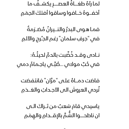
لما رآهُ طغـــــاةُ العصـــــــرِ يكشـــفُ ما
أخفــــوهُ خــــافوا وساقوا أفتكَ الحِمَمِ
فمـا هـوى البدرُ والنــــيرانُ مُضـــرَمةٌ
في “جرفِ سلمان” رغم الجـُـرحِ والألمِ
نـــادى وقـــد خُضِّبت بالدمِّ لحيتُــهُ:
في حُبِّ مولاي …صُبِّــي ياحِــمامُ دمي
فاضت دمــــاهُ علـى “مرَّان” فانتفضت
تُردي العروشَ الى الأجــداثِ والعَــــدَمِ
ياسيدي قامَ شعبٌ من ثـــراكَ الــى
ان ناطحــــــوا الشُّمَّ بالإقــــدامِ والهِمَمِ