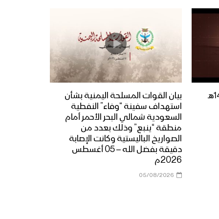
نتاج الانتماء الإيماني – القول
السديد 1444هـ
مونتاج زامل | شهيد المناقب –
عيسى الليث 1444هـ
بيان القوات المسلحة اليمنية بشأن
استهداف سفينة “وفاء” النفطية
السعودية شمالي البحر الأحمر أمام
منطقة “ينبع” وذلك بعدد من
نشيد نور الحسين | فرقة أنصار
الصواريخ الباليستية وكانت الإصابة
الله – 1444هـ
دقيقة بفضل الله – 05 أغسطس
2026م
05/08/2026
زامل شهيد المناقب | عيسى
الليث – 1444هـ