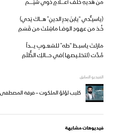
من هَديهِ خلفَ أعـــــلامٍ ذوي شِّيَــــــم
(ياسيــٌّدي “يابنَ بدرِ الدينِ” هــــاكَ يَدي)
خُــذ من عهودِ الوفــا ماشِئتَ من قَسَمِ
مازلتَ ياسبــطَ “طه” للشعــوبِ يـــــداً
مُـدَّت (لتخلــيصـها )في حـــــالكِ الظُّلَمِ
الفيديو السابق
كليب لؤلؤ الملكوت – فرقة المصطفى بضحيا
فيديوهات مشابهة