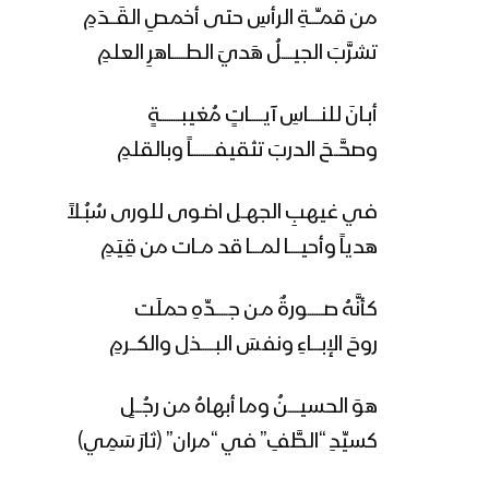
من قمـِّـــةِ الرأسِ حتى أخمصِ القَـــدَمِ
تشرَّبَ الجيـــــلُ هَديَ الطــــــاهرِ العلمِ
أبـانَ للنـــــاسِ آيــــــاتٍ مُغيبـــــــــةٍ
وصحَّــحَ الدربَ تثقيفــــــــــاً وبالقلمِ
في غيهبِ الجهــلِ اضـوى للورى سُبُـلاً
هدياً وأحيـــــا لمــــا قد مــات من قِيَمِ
كأنَّهُ صـــــــورةٌ مـن جــــــدِّهِ حملَت
روحَ الإبــــاءِ ونفسَ البــــــذلِ والكـــرمِ
هوَ الحسيـــــنُ وما أبهاهُ من رجُـــلٍ
كسيِّدِ “الطَّفِ” في “مران” (ثارَ سَمِي)