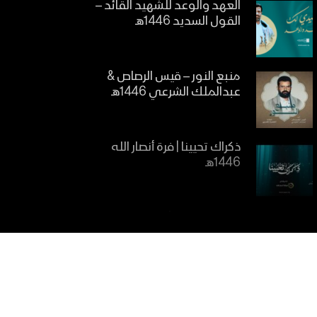
العهد والوعد للشهيد القائد –
القول السديد 1446هـ
منبع النور – قيس الرصاص &
عبدالملك الشرعي 1446هـ
ذكراك تحيينا | فرة أنصار الله
1446هـ
ينشد الوجدان | فرقة شهيد
المنبر 1446هـ
مازال كالشمس | فرقة أنصار الله
1446هـ