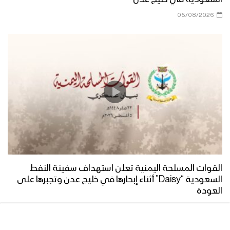
05/08/2026
اللعنة على اليهود سلاح وموقف – القول
السديد 1443هـ
الموت لأمريكا ولإسرائيل “سلاح وموقف”
– القول السديد 1443هـ
تعز – رسائل أبطال الجيش واللجان الشعبية
من جبهة كرش بمناسبة ذكرى الصرخة
1443هـ
القوات المسلحة اليمنية تعلن استهداف سفينة النفط
السعودية “Daisy” أثناء إبحارها في خليج عدن وتجبرها على
عسير – رسائل أبطال الجيش واللجان
العودة
الشعبية من جبهة منفذ علب بمناسبة
05/08/2026
ذكرى الصرخة 1443هـ