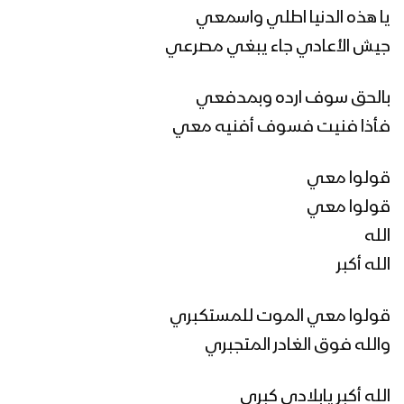
خدمة العدو – القول السديد 1444هـ
يا هذه الدنيا اطلي واسمعي
جيش الأعادي جاء يبغي مصرعي
الشعار كشف زيف الأعداء – القول السديد
بالحق سوف ارده وبمدفعي
1444هـ
فأذا فنيت فسوف أفنيه معي
قولوا معي
الشعار صوت الأمة – القول السديد 1444هـ
قولوا معي
الله
الله أكبر
جيزان – رسائل المجاهدين المرابطين في
محور جيزان بمناسبة الذكرى السنوية
للصرخة – 1444هـ
قولوا معي الموت للمستكبري
والله فوق الغادر المتجبري
نجران – رسائل المجاهدين المرابطين في
محور البقع بمناسبة الذكرى السنوية
الله أكبر يابلادي كبري