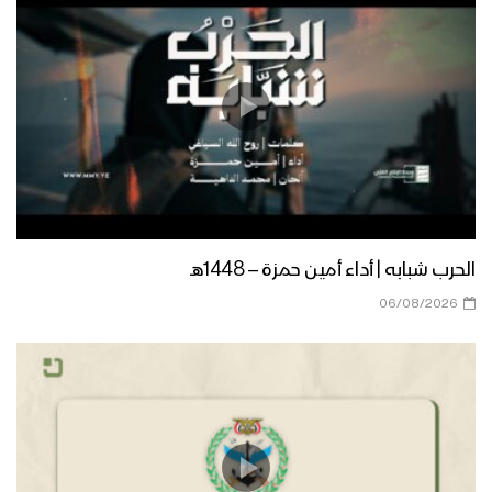
لحج – رسائل المجاهدين المرابطين في
جبهة القبيطة في الذكرى السنوية للصرخة
– 1444هـ
نشيد صرختنا الكبرى | فرقة البدر – فرقة
المصطفى بضحيان – 1444هـ
موقفنا الثابت – القول السديد – 1444هـ
الحرب شبابه | أداء أمين حمزة – 1448هـ
06/08/2026
شعار الحق | فرقة الشهيد القائد – 1444هـ
ثقافة شعار الصرخة – القول السديد 1444هـ