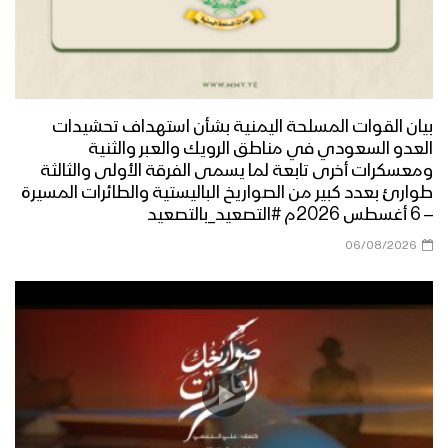
مونتاج زامل صوت الأحرار | عيسى الليث –
1443هـ
بيان القوات المسلحة اليمنية بشأن استهداف تحشيدات
العدو السعودي في مناطق الرويك والعبر والثنية
ميادين الجهاد – حلقة خاصة من جبهات
ومعسكرات أخرى تابعة لما يسمى الفرقة الأولى والثالثة
الجوف والساحل الغربي بمناسبة ذكرى
طوارئ بعدد كبير من الصواريخ الباليستية والطائرات المسيرة
الصرخة 1443هـ
– 6 أغسطس 2026م #التصعيد_بالتصعيد
06/08/2026
النصر للإسلام “سلاح وموقف” – القول
السديد 1443هـ
نجران – رسائل أبطال الجيش واللجان
الشعبية من محور البقع بمناسبة ذكرى
الصرخة 1443هـ