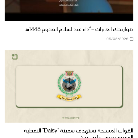
رسائل أبطال الجيش واللجان الشعبية من
جبهات مأرب بمناسبة ذكرى الصرخة 1443هـ
صواريخك العابرات – أداء عبدالسلام القحوم 1448هـ
برومو ميادين الجهاد – حلقة خاصة من
05/08/2026
جبهات الجوف والساحل الغربي بمناسبة
ذكرى الصرخة 1443هـ
كلمة قائد الثورة السيد عبدالملك بدرالدين
الحوثي بمناسبة الذكرى السنوية للصرخة
في وجه المستكبرين 1443هـ
مونتاج زامل البراءة انتصار – سالم
المسعودي 1443هـ
ميادين الجهاد – حلقة خاصة من جبهات
القوات المسلحة تستهدف سفينة “Daisy” النفطية
مأرب بمناسبة ذكرى الصرخة 1443هـ
السعودية في خليج عدن