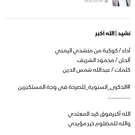
86 VIDEOS
نشيد أصرخوا تكبيرا – فرقة أنصار الله 1445هـ
نشيد | الله أكبر
صرخة الأمة | كوكبة من المنشدين –
أداء / كوكبة من منشدي اليمني
1445هـ
ألحان / محمود الشريف
كلمات / عبدالله شمس الدين
نشيد شعارنا – فرقة الشهيد القائد 1444هـ
#الذكرى_السنوية_للصرخة في وجة المستكبرين
……………….
نشيد الصرخة – فرقة شباب الصمود 1444هـ
الله أكبرفوق كيد المعتدي
والله للمضلوم خير مؤيدي