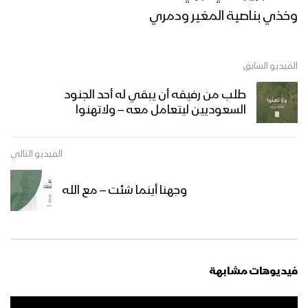
للصرخة – 1444هـ
وخذي بناصية المغير ودمري
مأرب – رسائل المجاهدين المرابطين في
جبهتي الفلج والعكد بمناسبة الذكرى
الفيديو السابق
السنوية للصرخة – 1444هـ
طلب من رفيقه أن يبقي له أحد الجنود
مونتاج زامل | مبدأ البراءة – عيسى الليث
السعوديين ليتعامل معه – ولاتهنوا
1444هـ
الفيديو التالي
نشيد الشعار والمقاطعة | فرقة أنصار الله –
وجهنا أينما شئت – مع الله
1444هـ
هو العنوان – القول السديد 1444هـ
فيديوهات مشابهة