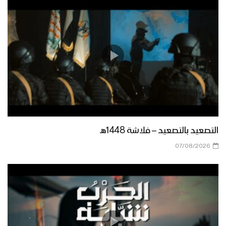
برومو ميادين الجهاد – حلقة خاصة من
جبهات الجوف والساحل الغربي بمناسبة
ذكرى الصرخة 1443هـ
كلمة قائد الثورة السيد عبدالملك بدرالدين
الحوثي بمناسبة الذكرى السنوية للصرخة
في وجه المستكبرين 1443هـ
مونتاج زامل البراءة انتصار – سالم
المسعودي 1443هـ
التصعيد بالتصعيد – فلاشة 1448هـ
07/08/2026
ميادين الجهاد – حلقة خاصة من جبهات
مأرب بمناسبة ذكرى الصرخة 1443هـ
اللعنة على اليهود سلاح وموقف – القول
السديد 1443هـ