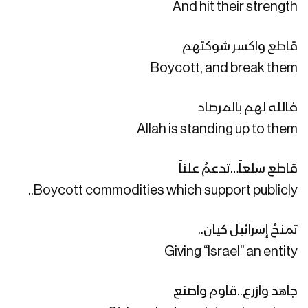
للصرخة – 1444هـ
And hit their strength
مأرب – رسائل المجاهدين المرابطين في
قاطع واكسر شوكتهم
جبهتي الفلج والعكد بمناسبة الذكرى
Boycott, and break them
السنوية للصرخة – 1444هـ
فالله لهم بالمرصاد
مونتاج زامل | مبدأ البراءة – عيسى الليث
1444هـ
Allah is standing up to them
قاطع سلعاً…تدعمُ علناً
هو العنوان – القول السديد 1444هـ
Boycott commodities which support publicly..
تمنحُ إسرائيلَ كيان..
لحج – رسائل المجاهدين المرابطين في
Giving “Israel” an entity
جبهة القبيطة في الذكرى السنوية للصرخة
– 1444هـ
جاهد وازرع..قاوم واصنع