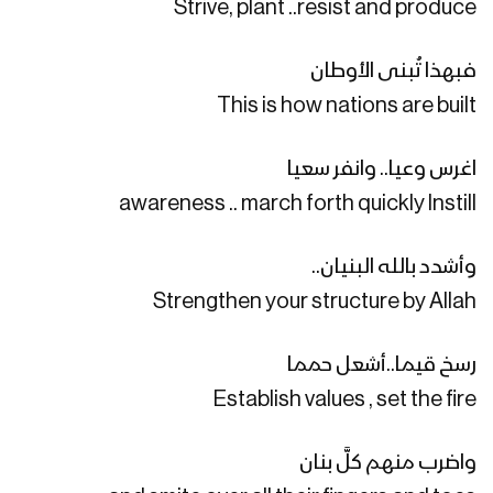
Strive, plant ..resist and produce
نشيد صرختنا الكبرى | فرقة البدر – فرقة
المصطفى بضحيان – 1444هـ
فبهذا تُبنى الأوطان
This is how nations are built
موقفنا الثابت – القول السديد – 1444هـ
اغرس وعيا.. وانفر سعيا
awareness .. march forth quickly Instill
شعار الحق | فرقة الشهيد القائد – 1444هـ
وأشدد بالله البنيان..
Strengthen your structure by Allah
ثقافة شعار الصرخة – القول السديد 1444هـ
رسخ قيما..أشعل حمما
Establish values , set the fire
مونتاج زامل صوت الأحرار | عيسى الليث –
واضرب منهم كلَّ بنان
1443هـ