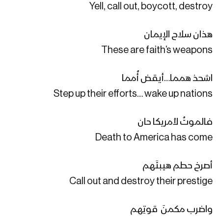
خدمة العدو – القول السديد 1444هـ
Yell, call out, boycott, destroy
هذان سلاح الإيمان
These are faith’s weapons
الشعار كشف زيف الأعداء – القول السديد
1444هـ
اشحذ همما…أيقض أُمما
Step up their efforts… wake up nations
الشعار صوت الأمة – القول السديد 1444هـ
فالموتُ لأمريكا حان
Death to America has come
جيزان – رسائل المجاهدين المرابطين في
محور جيزان بمناسبة الذكرى السنوية
أصرخ حطم هيبتَهم
للصرخة – 1444هـ
Call out and destroy their prestige
نجران – رسائل المجاهدين المرابطين في
واضرب مكمنَ قوتِهم
محور البقع بمناسبة الذكرى السنوية