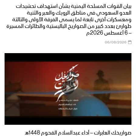
العمل المشترك “لاسواهٌ الله أكبر” | فرقة
بيان القوات المسلحة اليمنية بشأن استهداف تحشيدات
أنصار الله – 1443هـ
العدو السعودي في مناطق الرويك والعبر والثنية
ومعسكرات أخرى تابعة لما يسمى الفرقة الأولى والثالثة
طوارئ بعدد كبير من الصواريخ الباليستية والطائرات المسيرة
– 6 أغسطس 2026م
صدى الصرخة – القول السديد 1443هـ
06/08/2026
مونتاج نشيد صرخ الحسين – فرقة انصار الله
1442 هـ
الصرخة في وجه المستكبرين (سلاح
وموقف) 1442هـ
كلمة قائد الثورة السيد عبدالملك بدرالدين
صواريخك العابرات – أداء عبدالسلام القحوم 1448هـ
الحوثي بمناسبة الذكرى السنوية للصرخة