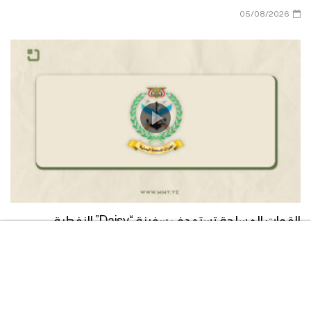
في وجه المستكبرين 1442هـ
05/08/2026
نشيد الله أكبر – كوكبة من منشدي اليمن
1442هـ
عميل أو مستسلم – القول السديد –
1441هـ
زامل مبدأ البراءة | عيسى الليث – 1441هـ
القوات المسلحة تستهدف سفينة “Daisy” النفطية
السعودية في خليج عدن
ميادين الجهاد – الحلقة الثانية – بمناسبة
05/08/2026
الذكرى السنوية للصرخة 1441هـ