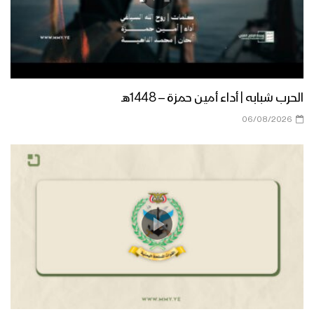
الموت لأمريكا ولإسرائيل “سلاح وموقف”
– القول السديد 1443هـ
الحرب شبابه | أداء أمين حمزة – 1448هـ
تعز – رسائل أبطال الجيش واللجان الشعبية
06/08/2026
من جبهة كرش بمناسبة ذكرى الصرخة
1443هـ
عسير – رسائل أبطال الجيش واللجان
الشعبية من جبهة منفذ علب بمناسبة
ذكرى الصرخة 1443هـ
الله أكبر “سلاح وموقف” – القول السديد
1443هـ