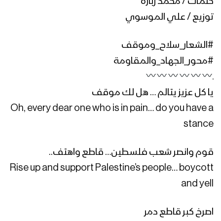
كلمات / محمد زباره
توزيع / علي الموسوي
نشيد أصرخوا تكبيرا – فرقة أنصار الله 1445هـ
#الشعار_سلاح_وموقف
#محور_الجهاد_والمقاومة
صرخة الأمة | كوكبة من المنشدين –
ـ
1445هـ
يا كل عزيز يتالم … هل لك موقف
Oh, every dear one who is in pain… do you have a
stance
نشيد شعارنا – فرقة الشهيد القائد 1444هـ
قوم وانصر شعب فلسطين… قاطع واهتف..
Rise up and support Palestine’s people… boycott
نشيد الصرخة – فرقة شباب الصمود 1444هـ
and yell
اصرخ كبر قاطع دمر