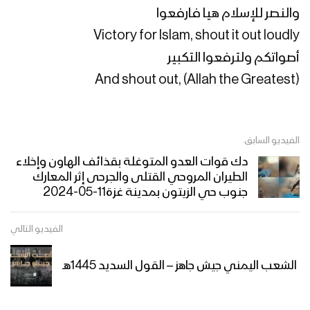
السنوية للصرخة – 1444هـ
والنصر للإسلام هيا فارفعوا
Victory for Islam, shout it out loudly
مونتاج زامل | مبدأ البراءة – عيسى الليث
1444هـ
أصواتكم ولترفعوا التكبير
And shout out, (Allah the Greatest)
نشيد الشعار والمقاطعة | فرقة أنصار الله –
1444هـ
الفيديو السابق
دك قوات العدو المتوغلة بقذائف الهاون وإخلاء
الطيران المروحي القتلى والجرحى إثر المعارك
هو العنوان – القول السديد 1444هـ
جنوب حي الزيتون بمدينة غزة11-05-2024
الفيديو التالي
لحج – رسائل المجاهدين المرابطين في
جبهة القبيطة في الذكرى السنوية للصرخة
الشعب اليمني جيش جاهز – القول السديد 1445هـ
– 1444هـ