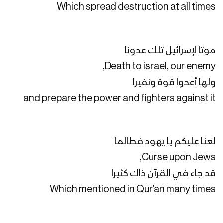
الشعار كشف زيف الأعداء – القول السديد
Which spread destruction at all times
1444هـ
موتا لإسرائيل تلك عدونا
الشعار صوت الأمة – القول السديد 1444هـ
Death to israel, our enemy,
ولها أعدوا قوة ونفيرا
and prepare the power and fighters against it
جيزان – رسائل المجاهدين المرابطين في
محور جيزان بمناسبة الذكرى السنوية
للصرخة – 1444هـ
لعنا عليكم يا يهود فطالما
نجران – رسائل المجاهدين المرابطين في
Curse upon Jews,
محور البقع بمناسبة الذكرى السنوية
قد جاء في القرآن ذاك كثيرا
للصرخة – 1444هـ
Which mentioned in Qur’an many times
مأرب – رسائل المجاهدين المرابطين في
جبهتي الفلج والعكد بمناسبة الذكرى