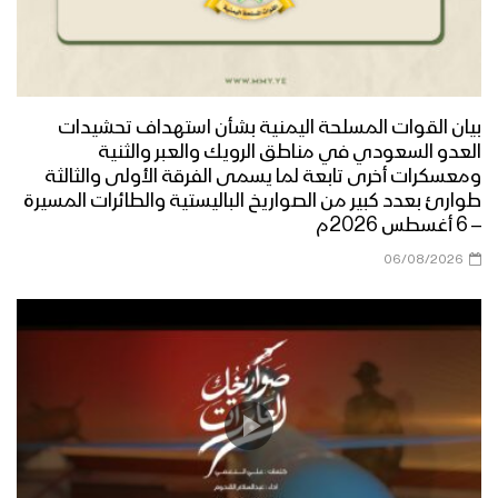
برومو ميادين الجهاد – حلقة خاصة من
جبهات الجوف والساحل الغربي بمناسبة
ذكرى الصرخة 1443هـ
كلمة قائد الثورة السيد عبدالملك بدرالدين
بيان القوات المسلحة اليمنية بشأن استهداف تحشيدات
الحوثي بمناسبة الذكرى السنوية للصرخة
العدو السعودي في مناطق الرويك والعبر والثنية
في وجه المستكبرين 1443هـ
ومعسكرات أخرى تابعة لما يسمى الفرقة الأولى والثالثة
طوارئ بعدد كبير من الصواريخ الباليستية والطائرات المسيرة
– 6 أغسطس 2026م
مونتاج زامل البراءة انتصار – سالم
المسعودي 1443هـ
06/08/2026
ميادين الجهاد – حلقة خاصة من جبهات
مأرب بمناسبة ذكرى الصرخة 1443هـ
اللعنة على اليهود سلاح وموقف – القول
السديد 1443هـ