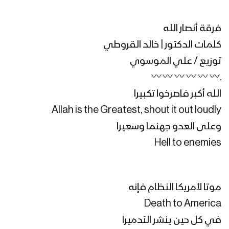
صرخة الأمة | كوكبة من المنشدين –
فرقة أنصار الله
1445هـ
كلمات الدكتور | خالد القروطي
توزيع / علي الموسوي
ـ
نشيد شعارنا – فرقة الشهيد القائد 1444هـ
الله أكبر فاصرخوا تكبيرا
Allah is the Greatest, shout it out loudly
وعلى العدو جهنما وسعيرا
نشيد الصرخة – فرقة شباب الصمود 1444هـ
Hell to enemies
خدمة العدو – القول السديد 1444هـ
موتا لأمريكا النظام فإنه
Death to America
في كل حين ينشر التدميرا