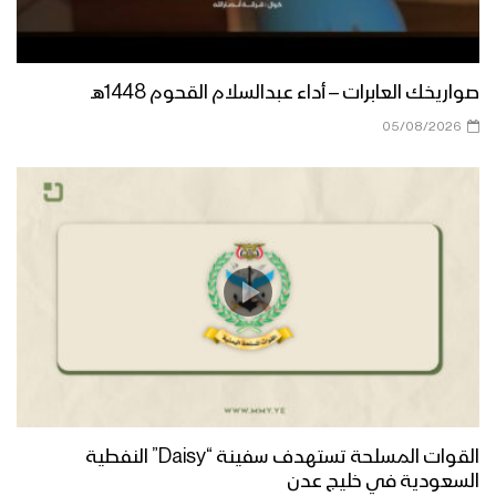
الموت لأمريكا ولإسرائيل “سلاح وموقف”
صواريخك العابرات – أداء عبدالسلام القحوم 1448هـ
– القول السديد 1443هـ
05/08/2026
تعز – رسائل أبطال الجيش واللجان الشعبية
من جبهة كرش بمناسبة ذكرى الصرخة
1443هـ
عسير – رسائل أبطال الجيش واللجان
الشعبية من جبهة منفذ علب بمناسبة
ذكرى الصرخة 1443هـ
الله أكبر “سلاح وموقف” – القول السديد
1443هـ
القوات المسلحة تستهدف سفينة “Daisy” النفطية
السعودية في خليج عدن