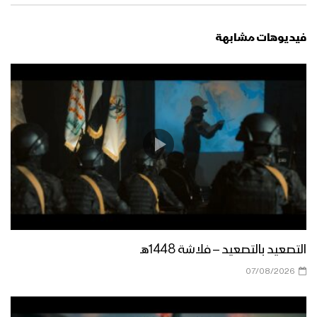
نشيد صرختنا الكبرى | فرقة البدر – فرقة
المصطفى بضحيان – 1444هـ
فيديوهات مشابهة
موقفنا الثابت – القول السديد – 1444هـ
شعار الحق | فرقة الشهيد القائد – 1444هـ
ثقافة شعار الصرخة – القول السديد 1444هـ
التصعيد بالتصعيد – فلاشة 1448هـ
07/08/2026
مونتاج زامل صوت الأحرار | عيسى الليث –
1443هـ