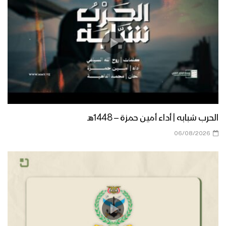
ميادين الجهاد – حلقة خاصة من جبهات
الجوف والساحل الغربي بمناسبة ذكرى
الصرخة 1443هـ
النصر للإسلام “سلاح وموقف” – القول
السديد 1443هـ
الحرب شبابه | أداء أمين حمزة – 1448هـ
نجران – رسائل أبطال الجيش واللجان
06/08/2026
الشعبية من محور البقع بمناسبة ذكرى
الصرخة 1443هـ
رسائل أبطال الجيش واللجان الشعبية من
جبهات مأرب بمناسبة ذكرى الصرخة 1443هـ