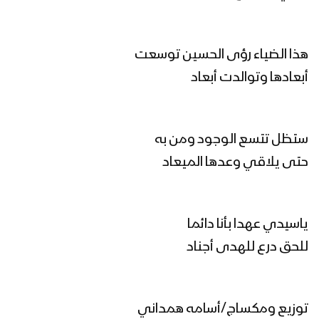
أهمية المشروع القرآني – القول السديد
1444هـ
هذا الضياء رؤى الحسين توسعت
أبعادها وتوالدت أبعاد
تحصين الساحة الداخلية – القول السديد
1444هـ
ستظل تتسع الوجود ومن به
كليب أول الشهداء – فرقة الشهيد القائد
حتى يلاقي وعدها الميعاد
1444هـ
وزارة الدفاع ورئاسة هيئة الاركان العامة
ياسيدي عهدا بأنا دائما
تقيم الذكرى السنوية للشهيد القائد 18-
للحق درع للهدى أجناد
02-2023
كلمة قائد الثورة السيد عبدالملك بدرالدين
الحوثي بمناسبة الذكرى السنوية للشهيد
توزيع ومكساج/أسامه همداني