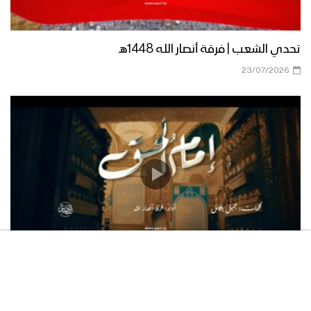
ردة الفعل الكبيرة – القول السديد 1443 هـ
تحدي الشعب | فرقة أنصار الله 1448هـ
23/07/2026
زامل الراية الحيدرية | عيسى الليث –
1443هـ
زامل حسين باقي | عيسى الليث
كليب العهد والوفاء – فرقة أنصار الله
1443هـ
إمام الحق | فرقة أنصار الله 1448هـ
21/07/2026