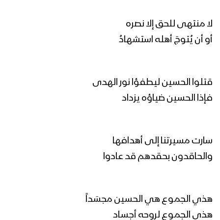
لا منتهى للحق إلا نصره
شهيد الحق – فرقة أنصار الله 1445هـ.
أو أن يُتوجَ أهله استشهادُ
الحسين البدر | فرقة أنصار الله – 1445هـ
قتلوا الحسين ليطفؤا نور الهدى
فإذا الحسين ضياؤه يزداد
كلمة وزير الدفاع اللواء الركن محمد ناصر
العاطفي خلال فعالية الذكرى السنوية
سارت مسيرتنا إلى أهدافها
للشهيد القائد 18-02-2023م
والحاقدون بحقدهم قد عادوا
تخرج دفعة الشهيد القائد من منتسبي
الإسعاف الحربي في المنطقة العسكرية
المركزية
هذي الجموع هي الحسين مجسَداً
هذي الجموع لروحه أجساد