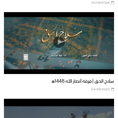
05/08/2026
أوبريت وارث الكتاب كوكبة من منشدي
محور الجهاد والمقاومة 1444هـ
الخيار الصحيح – من القول السديد 1443هـ
عواقب التفريط – كلمات من نور 1443هـ
سلاح الحق | فرقة أنصار الله 1448هـ
04/08/2026
مونتاج زامل حليف الذكر – عيسى الليث
1443هـ