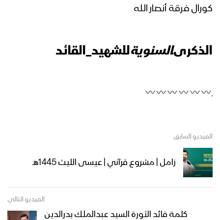
القائد 26 رجب 1444هـ – 17-02-2023م
كورال فرقة أنصار الله
سنواصل المشوار – القول السديد 1444هـ
الذكرى
السنوية
للشهيد_القائد
العداء للمشروع القرآني (2) – القول
السديد 1444هـ
ـ
كليب لؤلؤ الملكوت – فرقة المصطفى
الفيديو السابق
بضحيان 1444هـ
زامل | مشروع قرآني | عيسى الليث 1445هـ
كليب روح الإباء – فرقة أنصار الله 1444هـ
الفيديو التالي
كلمة قائد الثورة السيد عبدالملك بدرالدين