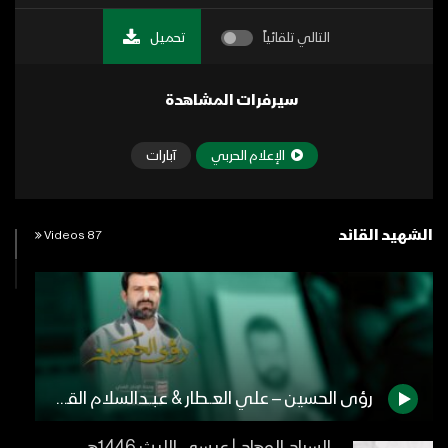
التالي تلقائياً
تحميل
سيرفرات المشاهدة
الإعلام الحربي
آبارات
الشهيد القائد
87 Videos
رؤى الحسين – علي العــطار & عبــدالسلام القحوم 1445هـ