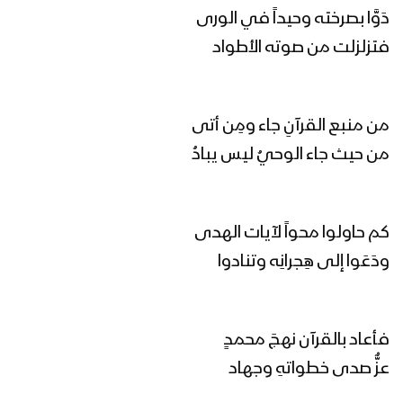
كليب حيٌّ يا حسين – فرقة شباب الصمود
دَوَّا بصرخته وحيداً في الورى
1445هـ
فتزلزلت من صوته الأطواد
من هم أنصار الله – القول السديد 1445هـ
من منبع القرآنِ جاء ومِن أتى
من حيث جاء الوحيُ ليس يبادُ
كلمة قائد الثورة السيد عبدالملك بدرالدين
الحوثي بمناسبة الذكرى السنوية للشهيد
القائد 26 رجب 1445هـ | 6 فبراير 2024م
كم حاولوا محواً لآيات الهدى
ودَعَوا إلى هِجرانِه وتنادوا
نشيد المقام السامي – فرقة المصطفى
بضحيان 1445هـ
فأعاد بالقرآن نهجَ محمدٍ
نشيد ياسبط النور – فرقة أنصار الله 1445هـ
عزٌّ صدى خطواتهِ وجهاد