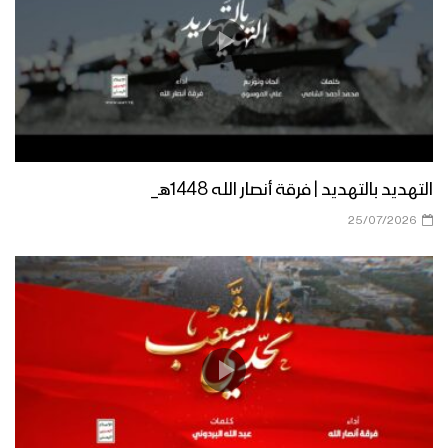
إنجازات الشهيد القائد – القول السديد
1443هـ
#شهيد_القرآن “قبساً من النور نستضيء به
في عتمة الظلمات”.. نبذة تعريفية من
القول السديد 1443هـ
التهديد بالتهديد | فرقة أنصار الله 1448هـ_
العداء للمشروع القرآني – القول السديد
25/07/2026
1443هـ
صدى الصرخة – القول السديد 1443هـ
كليب شهيد القران – كوكبة من منشدي
محور الجهاد والمقاومة 1443هـ