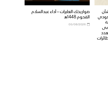
أنت المعني – القول السديد
1444هـ
شأن
صواريخك العابرات – أداء عبدالسلام
عودي
القحوم 1448هـ
ة
05/08/2026
الجوف – رسائل المجاهدين
مى
المرابطين في جبهة المرازيق
عدد
بمناسبة شهر رمضان المبارك –
طائرات
1444هـ
ميادين الجهاد – حلقة خاصة من
جبهة جيزان بمناسبة شهر
رمضان المبارك والعام الثامن
من الصمود 1444هـ
زامل لك حياتي وموتي |
عيسى الليث – 1444هـ
نشيد ادْعُ الإله – هاشم الحمامي
1444هـ