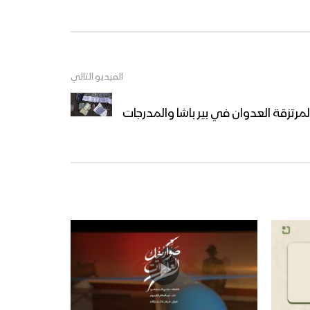
خوفاً وطمعاً – القول السديد –
الإنتاج الفني للإعلام الحربي
1444هـ
الفيديو التالي
ميادين الجهاد – حلقة رمضانية
رتزقة العدوان في بير باشا والمدرجات
من جبهات تعز – 1444هـ
نشيد وليُّ المؤمنين – فرقة
الشهيد القائد 1444هـ
غاية الصيام – القول السديد
1444هـ