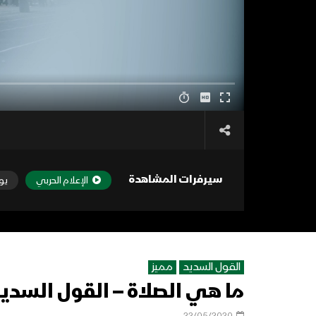
سيرفرات المشاهدة
الإعلام الحربي
يو
القول السديد
مميز
ما هي الصلاة – القول السديد – 441
22/05/2020