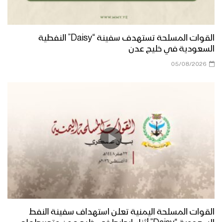
ميادين الجهاد – الحلقة الرمضانية الثانية من
القوات المسلحة تستهدف سفينة “Daisy” النفطية
جبهات الجوف – 1444هـ
السعودية في خليج عدن
05/08/2026
أعظم طاقة معنوية – القول السديد
1444هـ
نشيد يا مولانا – فرقة الشهيد القائد 1444هـ
كتاب الله | فرقة أنصار الله – 1444هـ
القوات المسلحة اليمنية تعلن استهداف سفينة النفط