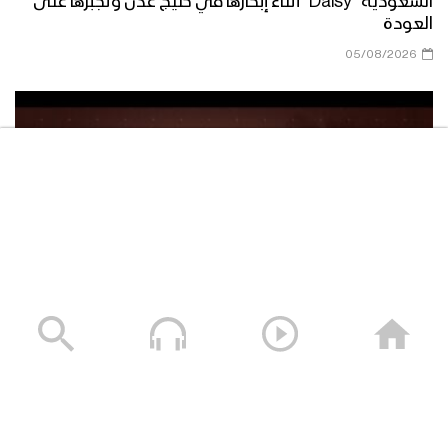
السعودية “Daisy” أثناء إبحارها في خليج عدن وتجبرها على
نشيد يارب يارحمن – فرقة الشهيد الصماد
العودة
1444هـ
05/08/2026
مناجاة التائبين | فرقة أنصار الله – 1444هـ
نشيد إلهي بحبك – عبدالوهاب الجلال
1444هـ
توشيح قف بالخضوع | عبد الوهاب المطري
– 1444هـ
سلعة تبور – القول السديد 1448هـ
05/08/2026
كليب نزداد إيمانا | فرقة أنصار الله – 1444هـ