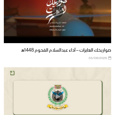
جيزان – رسائل المجاهدين المرابطين في
جبهة جيزان بمناسبة شهر رمضان المبارك –
1444
نشيد ابتهالات تائب – فرقة الشهيد القائد
1444هـ
صواريخك العابرات – أداء عبدالسلام القحوم 1448هـ
نشيد شهر الإحسان – فرقة المصطفى
05/08/2026
1444هـ
مونتاج زامل | إهدِنا يا الله – عيسى الليث
1444هـ
دعاء خواتم الخير – فرقة أنصار الله 1444هـ