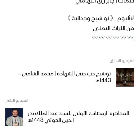
كلمات | جابر رزق التهامي
أهمية تعلم القرآن الكريم – القول السديد
#ألبوم 《 تواشيح وجدانية 》
1445هـ
من التراث اليمني
ـ
خوفاً وطمعاً – القول السديد – الإنتاج
الفني للإعلام الحربي 1444هـ
الفيديو السابق
توشيح حب حتى الشهادة | محمد الشامي –
ميادين الجهاد – حلقة رمضانية من جبهات
1443هـ
تعز – 1444هـ
الفيديو التالي
نشيد وليُّ المؤمنين – فرقة الشهيد القائد
المحاضرة الرمضانية الأولى للسيد عبد الملك بدر
1444هـ
الدين الحوثي 1443هـ