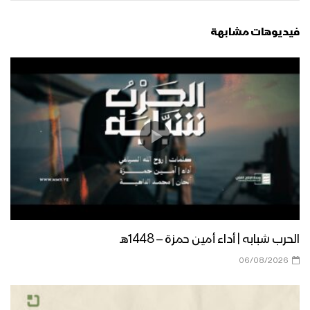
غاية الصيام – القول السديد 1444هـ
فيديوهات مشابهة
أنت المعني – القول السديد 1444هـ
الجوف – رسائل المجاهدين المرابطين في
جبهة المرازيق بمناسبة شهر رمضان المبارك
– 1444هـ
ميادين الجهاد – حلقة خاصة من جبهة جيزان
بمناسبة شهر رمضان المبارك والعام الثامن
الحرب شبابه | أداء أمين حمزة – 1448هـ
من الصمود 1444هـ
06/08/2026
زامل لك حياتي وموتي | عيسى الليث –
1444هـ