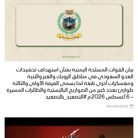
نشيد ادْعُ الإله – هاشم الحمامي 1444هـ
نجران – مقابلات مع المجاهدين المرابطين
في جبهة نجران بمناسبة شهر رمضان
المبارك
بيان القوات المسلحة اليمنية بشأن استهداف تحشيدات
العدو السعودي في مناطق الرويك والعبر والثنية
ميادين الجهاد – حلقة خاصة من الساحل
ومعسكرات أخرى تابعة لما يسمى الفرقة الأولى والثالثة
الغربي بمناسبة شهر رمضان المبارك والعام
طوارئ بعدد كبير من الصواريخ الباليستية والطائرات المسيرة
الثامن من الصمود 1444هـ
– 6 أغسطس 2026م #التصعيد_بالتصعيد
06/08/2026
ليلة القدر – القول السديد 1444هـ