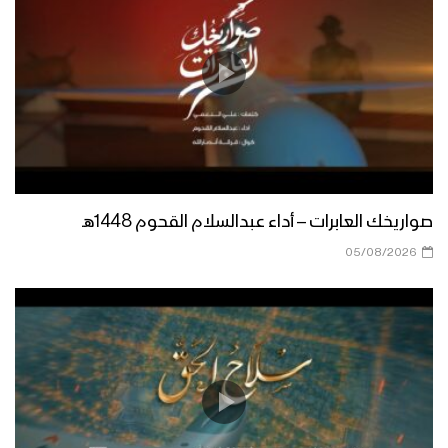
جيزان – رسائل المجاهدين المرابطين في
جبهة جيزان بمناسبة شهر رمضان المبارك –
1444
نشيد ابتهالات تائب – فرقة الشهيد القائد
1444هـ
نشيد شهر الإحسان – فرقة المصطفى
صواريخك العابرات – أداء عبدالسلام القحوم 1448هـ
1444هـ
05/08/2026
مونتاج زامل | إهدِنا يا الله – عيسى الليث
1444هـ
دعاء خواتم الخير – فرقة أنصار الله 1444هـ