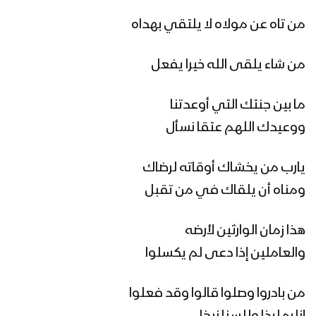
غاية الصيام – القول السديد 1444هـ
من تاه عن مولاه لا يلتقي بهداه
من شاء يلقى الله خيرا يفعل
أنت المعني – القول السديد 1444هـ
ما بين جنتك التي أوعدتنا
ووعيدك اللهم عتقا نسأل
الجوف – رسائل المجاهدين المرابطين في
جبهة المرازيق بمناسبة شهر رمضان المبارك
يارب من يخشاك أوقاته لرضاك
– 1444هـ
ومناه أن يلقاك في من تقبل
ميادين الجهاد – حلقة خاصة من جبهة جيزان
هذا زمان الوارثين لأرضه
بمناسبة شهر رمضان المبارك والعام الثامن
من الصمود 1444هـ
والعاملين إذا دعى لم يكسلوا
زامل لك حياتي وموتي | عيسى الليث –
من بادروا وصلوا قالوا وقد فعلوا
1444هـ