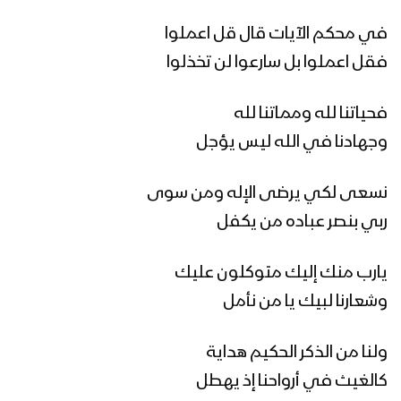
في محكم الآيات قال قل اعملوا
أهمية تعلم القرآن الكريم – القول السديد
فقل اعملوا بل سارعوا لن تخذلوا
1445هـ
فحياتنا لله ومماتنا لله
خوفاً وطمعاً – القول السديد – الإنتاج
وجهادنا في الله ليس يؤجل
الفني للإعلام الحربي 1444هـ
نسعى لكي يرضى الإله ومن سوى
ربي بنصر عباده من يكفل
ميادين الجهاد – حلقة رمضانية من جبهات
تعز – 1444هـ
يارب منك إليك متوكلون عليك
وشعارنا لبيك يا من نأمل
نشيد وليُّ المؤمنين – فرقة الشهيد القائد
1444هـ
ولنا من الذكر الحكيم هداية
كالغيث في أرواحنا إذ يهطل