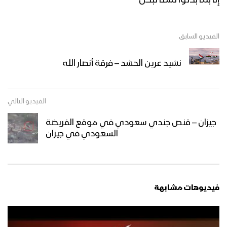
إنا بما بذلوا لسنا نبخل
نشيد ادْعُ الإله – هاشم الحمامي 1444هـ
الفيديو السابق
نشيد عرين الحشد – فرقة أنصار الله
نجران – مقابلات مع المجاهدين المرابطين
في جبهة نجران بمناسبة شهر رمضان
المبارك
الفيديو التالي
جيزان – قنص جندي سعودي في موقع الفريضة
ميادين الجهاد – حلقة خاصة من الساحل
السعودي في جيزان
الغربي بمناسبة شهر رمضان المبارك والعام
الثامن من الصمود 1444هـ
ليلة القدر – القول السديد 1444هـ
فيديوهات مشابهة