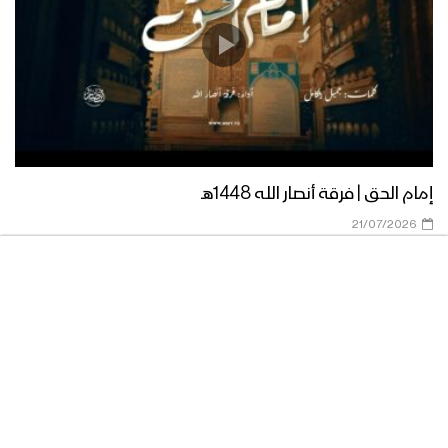
نشيد رمضان تجلى – عبدالوهاب الجلال
1444هـ
نشيد إلى الغافلين – فرقة أنصار الله 1444هـ
إمام الحق | فرقة أنصار الله 1448هـ
21/07/2026
هذا هو شهر رمضان – القول السديد 1444هـ
آيات من سورة البقرة – فرقة أنصار الله
1444هـ